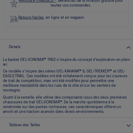
les
Rejoindre OneASICS™
. Bénéficiez de la livraison gratuite pour
0
toutes vos commandes.
commentaires
Lien
Retours faciles
, en ligne et en magasin.
vers
la
même
page.
Details
La basket GEL-SONOMA™ TR62 s'inspire du concept d'exploration en plein
air.
Ce modèle s'inspire des séries GEL-KAHANA™ 6, GEL-TREKKER™ et GEL-
EAGLETRAIL. Ces modèles ont été initialement conçus pour les coureurs
de trail de compétition, mais ont été modifiés pour permettre une
meilleure maniabilité dans les rues de la ville et sur les sentiers de
montagne.
Quant à la semelle, elle utilise des composants issus des deux premières
chaussures de trail GEL-SONOMA™. De la marche quotidienne à la
randonnée sur des pentes rocheuses, ces caractéristiques offrent un
amorti et une traction avancés dans divers environnements.
Tableau des Tailles