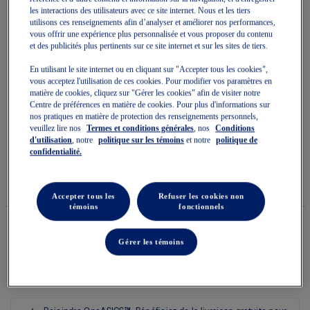
les interactions des utilisateurs avec ce site internet. Nous et les tiers
utilisons ces renseignements afin d’analyser et améliorer nos performances,
vous offrir une expérience plus personnalisée et vous proposer du contenu
et des publicités plus pertinents sur ce site internet et sur les sites de tiers.
En utilisant le site internet ou en cliquant sur "Accepter tous les cookies",
Skip
vous acceptez l'utilisation de ces cookies. Pour modifier vos paramètres en
to
GEL-SONOMA TR62
matière de cookies, cliquez sur "Gérer les cookies" afin de visiter notre
the
Centre de préférences en matière de cookies. Pour plus d'informations sur
beginning
nos pratiques en matière de protection des renseignements personnels,
of
veuillez lire nos
Termes et conditions générales
, nos
Conditions
Chaussures De Sport De Sport Unisexe
the
d'utilisation
, notre
politique sur les témoins
et notre
politique de
images
(0)
Écrire un avis
confidentialité.
gallery
Aucune
cote
144,99 $
DISPONIBLE
170,00 $
pour
Style#:
ce
1203A734.020
Accepter tous les
Refuser les cookies non
produit
témoins
fonctionnels
La
cote
moyenne
Gérer les témoins
est
Quantité
de
Ajouter au panier
0.0
sur
5.
Lire