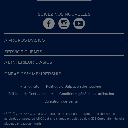
SUIVEZ NOS NOUVELLES
À PROPOS D’ASICS
À Propos D’ASICS
SERVICE CLIENTS
Responsabilités d’entreprise
Magasins ASICS
A L'INTÉRIEUR D'ASICS
Politique de Confidentialité
Localisateur de Magasin
Sound Mind, Sound Body™
FAQs
ONEASICS™ MEMBERSHIP
Politique de Retour
Durabilité
Carrières
A propos de OneASICS™
Information sur l’expédition
L’empreinte de Carbone
Plan du site
Politique d’Utilisation des Cookies
S'inscrire gratuitement
Conditions Promotionnelles
Dynamisez vos idées
Politique de Confidentialité
Conditions générales d’utilisation
FAQ OneASICS™
Suivre Votre Commande
Give Back Box®
Conditions de Vente
Bienvenue à OneASICS™
Gérer les préférences de cookies
Move Her Mind
Conditions générales d'utilisation
Guide De La Pronation
Étude mondiale State of Mind
© 2026 ASICS Canada Corporation. Le concept de bandes utilisées sur les
Contactez ASICS
parois des chaussures ASICS est une marque enregistrée de ASICS Corporation dans la
plupart des pays du monde..