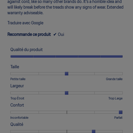
against cord, like so many other brands do. It's a horrible idea and
will likely break before the treads show any signs of wear. Extended
warranty adviseable.
Traduire avec Google
Recommande ce produit
✔
Oui
Qualité du produit
Qualité
du
Taille
produit,
5
Une
Une
Taille,
Petite taille
Grande taille
sur
cote
cote
La
Largeur
5
de
de
cote
1
5
moyenne
Une
Une
Largeur,
Trop Étroit
Trop Large
signifie
signifie
est
cote
cote
La
Confort
Petite
Grande
de
de
de
cote
taille
taille
3
1
5
moyenne
Une
Une
Confort,
Inconfortable
Parfait
sur
signifie
signifie
est
cote
cote
La
5.
Qualité
Trop
Trop
de
de
de
cote
Étroit
Large
3