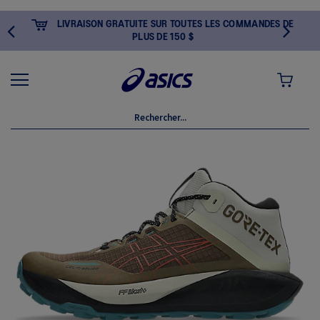
LIVRAISON GRATUITE SUR TOUTES LES COMMANDES DE
PLUS DE 150 $
MON PANI
Skip
to
the
end
of
the
images
gallery