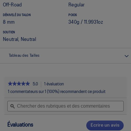
Off-Road
Regular
DÉNIVELÉ DU TALON
POIDS
8 mm
340g / 11.9931oz
SOUTIEN
Neutral, Neutral
Tableau des Tailles
★★★★★
★★★★★
5.0
1 évaluation
Cette
action
5
1 commentateurs sur 1 (100%) recommandent ce produit
étoile(s)
permettra
sur
Chercher
Che
d’accéder
5.
des
ϙ
des
aux
Lire
rubriques
rubr
commentaires.
les
et
et
avis
pour
des
des
Évaluations
Écrire un avis
.
GEL-
commentaires
com
Cett