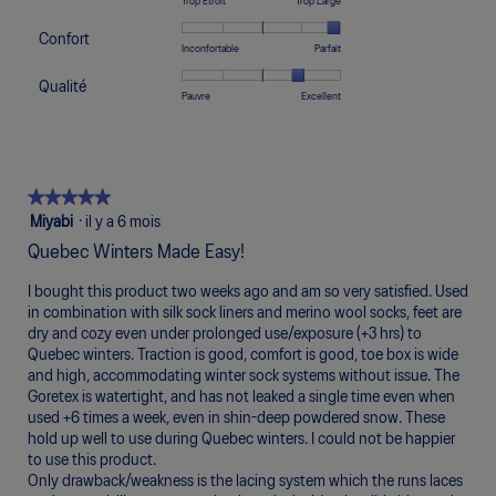
Une
Une
Largeur,
Trop Étroit
Trop Large
5
1
5
moyenne
est
cote
cote
La
sur
signifie
signifie
est
Confort
de
de
de
cote
Une
Une
Confort,
5.
Inconfortable
Parfait
Petite
Grande
de
5
1
5
moyenne
cote
cote
La
taille
taille
3
sur
signifie
signifie
est
Qualité
de
de
cote
Une
Une
Qualité,
Pauvre
Excellent
sur
5.
Trop
Trop
de
1
5
moyenne
cote
cote
La
5.
Étroit
Large
3
signifie
signifie
est
de
de
cote
sur
Inconfortable
Parfait
de
1
5
moyenne
5.
5
signifie
signifie
est
★★★★★
★★★★★
sur
Pauvre
Excellent
de
5.
5
Miyabi
·
il y a 6 mois
4
étoile(s)
sur
Quebec Winters Made Easy!
sur
5.
5.
I bought this product two weeks ago and am so very satisfied. Used
in combination with silk sock liners and merino wool socks, feet are
dry and cozy even under prolonged use/exposure (+3 hrs) to
Quebec winters. Traction is good, comfort is good, toe box is wide
and high, accommodating winter sock systems without issue. The
Goretex is watertight, and has not leaked a single time even when
used +6 times a week, even in shin-deep powdered snow. These
hold up well to use during Quebec winters. I could not be happier
to use this product.
Only drawback/weakness is the lacing system which the runs laces