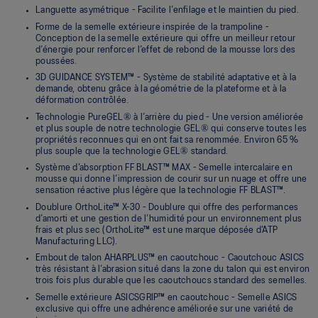
Languette asymétrique - Facilite l’enfilage et le maintien du pied.
Forme de la semelle extérieure inspirée de la trampoline -
Conception de la semelle extérieure qui offre un meilleur retour
d’énergie pour renforcer l’effet de rebond de la mousse lors des
poussées.
3D GUIDANCE SYSTEM™ - Système de stabilité adaptative et à la
demande, obtenu grâce à la géométrie de la plateforme et à la
déformation contrôlée.
Technologie PureGEL® à l’arrière du pied - Une version améliorée
et plus souple de notre technologie GEL® qui conserve toutes les
propriétés reconnues qui en ont fait sa renommée. Environ 65 %
plus souple que la technologie GEL® standard.
Système d’absorption FF BLAST™ MAX - Semelle intercalaire en
mousse qui donne l’impression de courir sur un nuage et offre une
sensation réactive plus légère que la technologie FF BLAST™.
Doublure OrthoLite™ X-30 - Doublure qui offre des performances
d’amorti et une gestion de l’humidité pour un environnement plus
frais et plus sec (OrthoLite™ est une marque déposée d’ATP
Manufacturing LLC).
Embout de talon AHARPLUS™ en caoutchouc - Caoutchouc ASICS
très résistant à l’abrasion situé dans la zone du talon qui est environ
trois fois plus durable que les caoutchoucs standard des semelles.
Semelle extérieure ASICSGRIP™ en caoutchouc - Semelle ASICS
exclusive qui offre une adhérence améliorée sur une variété de