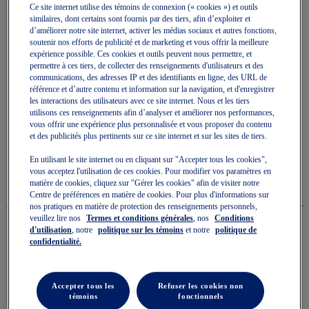
Ce site internet utilise des témoins de connexion (« cookies ») et outils
similaires, dont certains sont fournis par des tiers, afin d’exploiter et
d’améliorer notre site internet, activer les médias sociaux et autres fonctions,
soutenir nos efforts de publicité et de marketing et vous offrir la meilleure
expérience possible. Ces cookies et outils peuvent nous permettre, et
permettre à ces tiers, de collecter des renseignements d'utilisateurs et des
Skip
communications, des adresses IP et des identifiants en ligne, des URL de
to
référence et d’autre contenu et information sur la navigation, et d'enregistrer
GT-2000 14 ATC
the
les interactions des utilisateurs avec ce site internet. Nous et les tiers
beginning
utilisons ces renseignements afin d’analyser et améliorer nos performances,
of
vous offrir une expérience plus personnalisée et vous proposer du contenu
Chaussures De Course Pour Femmes
the
et des publicités plus pertinents sur ce site internet et sur les sites de tiers.
images
(0)
Écrire un avis
gallery
Aucune
En utilisant le site internet ou en cliquant sur "Accepter tous les cookies",
cote
180,00 $
DISPONIBLE
vous acceptez l'utilisation de ces cookies. Pour modifier vos paramètres en
pour
matière de cookies, cliquez sur "Gérer les cookies" afin de visiter notre
Style#:
ce
1012B985.020
Centre de préférences en matière de cookies. Pour plus d'informations sur
produit
nos pratiques en matière de protection des renseignements personnels,
La
veuillez lire nos
Termes et conditions générales
, nos
Conditions
cote
d'utilisation
, notre
politique sur les témoins
et notre
politique de
moyenne
confidentialité.
est
Quantité
de
Ajouter au panier
0.0
sur
Accepter tous les
Refuser les cookies non
5.
témoins
fonctionnels
Lire