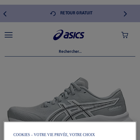
 DE
RETOUR GRATUIT
MON PANI
Skip
to
the
end
of
the
images
gallery
COOKIES – VOTRE VIE PRIVÉE, VOTRE CHOIX