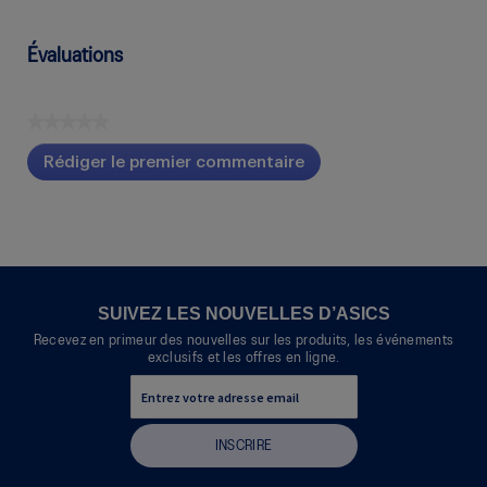
Évaluations
★★★★★
Aucune
Rédiger le premier commentaire
cote
.
pour
Cette
ce
action
produit
entraînera
l'ouverture
d'une
boîte
SUIVEZ LES NOUVELLES D’ASICS
de
Recevez en primeur des nouvelles sur les produits, les événements
dialogue.
exclusifs et les offres en ligne.
INSCRIRE