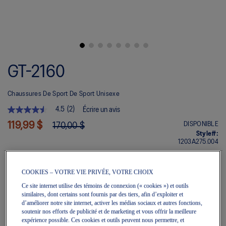
Skip
to
GT-2160
the
beginning
of
Chaussures De Sport De Sport Unisexe
the
images
4.5
(2)
Écrire un avis
gallery
4.5
étoile(s)
119,99 $
DISPONIBLE
170,00 $
sur
Style#:
5.
1203A275.004
Lire
les
avis
pour
COOKIES – VOTRE VIE PRIVÉE, VOTRE CHOIX
La
Quantité
Ce site internet utilise des témoins de connexion (« cookies ») et outils
cote
Ajouter au panier
moyenne
similaires, dont certains sont fournis par des tiers, afin d’exploiter et
est
d’améliorer notre site internet, activer les médias sociaux et autres fonctions,
de
soutenir nos efforts de publicité et de marketing et vous offrir la meilleure
4.5
expérience possible. Ces cookies et outils peuvent nous permettre, et