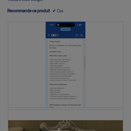
Recommande ce produit
✔
Oui
P
P
h
h
o
o
t
t