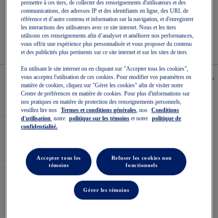
sur
Rejoindre OneASICS™
. Bénéficiez de la livraison gratuite pour
permettre à ces tiers, de collecter des renseignements d'utilisateurs et des
5.
toutes vos commandes.
communications, des adresses IP et des identifiants en ligne, des URL de
Lire
référence et d’autre contenu et information sur la navigation, et d'enregistrer
les
les interactions des utilisateurs avec ce site internet. Nous et les tiers
Retours faciles
, en ligne et en magasin.
2
utilisons ces renseignements afin d’analyser et améliorer nos performances,
commentaires
vous offrir une expérience plus personnalisée et vous proposer du contenu
Lien
et des publicités plus pertinents sur ce site internet et sur les sites de tiers.
vers
la
En utilisant le site internet ou en cliquant sur "Accepter tous les cookies",
même
vous acceptez l'utilisation de ces cookies. Pour modifier vos paramètres en
Details
page.
matière de cookies, cliquez sur "Gérer les cookies" afin de visiter notre
Centre de préférences en matière de cookies. Pour plus d'informations sur
La chaussure GT-2160™ rend hommage au langage de conception
nos pratiques en matière de protection des renseignements personnels,
technique de la série GT-2000® du début des années 2010.
veuillez lire nos
Termes et conditions générales
, nos
Conditions
Cette interprétation conserve le langage de conception emblématique de
d'utilisation
, notre
politique sur les témoins
et notre
politique de
la chaussure de course, en préservant des caractéristiques clés telles que
confidentialité.
son esthétique élégante et la sculpture ondulée de l’avant-pied.
D’autres détails influents des années 2010 incluent une structure de
semelle intercalaire segmentée et des inserts à technologie GEL®. Cette
Accepter tous les
Refuser les cookies non
combinaison crée une esthétique industrielle associée à des propriétés
témoins
fonctionnels
d’absorption avancées.
L’esthétique élégante et ondulée est le symbole du langage de
Gérer les témoins
conception technique de la série GT-2000®
Inserts avec la technologie GEL® dans la semelle intercalaire pour
une absorption accrue sous le pied