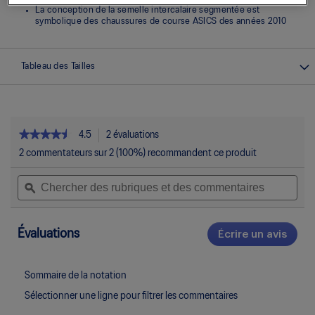
La conception de la semelle intercalaire segmentée est
symbolique des chaussures de course ASICS des années 2010
Tableau des Tailles
★★★★★
★★★★★
4.5
2 évaluations
Cette
action
4.5
2 commentateurs sur 2 (100%) recommandent ce produit
étoile(s)
permettra
sur
Chercher
Che
d’accéder
5.
des
ϙ
des
aux
Lire
rubriques
rubr
commentaires.
les
et
et
avis
pour
des
des
Évaluations
Écrire un avis
.
GT-
commentaires
com
Cett
2160
actio
entra
Sommaire de la notation
l'ouv
Sélectionner une ligne pour filtrer les commentaires
d'un
boîte