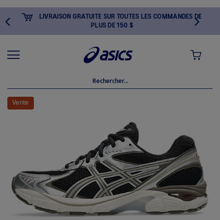
LIVRAISON GRATUITE SUR TOUTES LES COMMANDES DE
PLUS DE 150 $
MON PANI
Skip
to
Vente
the
end
of
the
images
gallery