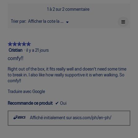
de
de
cote
sur
Inconfortable
Parfait
de
1
5
moyenne
5.
1 à 2 sur 2 commentaire
3.5
signifie
signifie
est
sur
Pauvre
Excellent
de
≡
Trier par:
Afficher la cote la plus élevée à la plus faible
Menu
5.
▼
4
Clique
sur
sur
5.
le
bouto
★★★★★
★★★★★
suivan
mettra
5
Cristian
·
il y a 21 jours
à
étoile(s)
jour
comfy!!
sur
le
conte
5.
Right out of the box, it fits really well and doesn't need some time
ci-
desso
to break in. I also like how really supportive it is when walking. So
comfy!!
Traduire avec Google
Recommande ce produit
✔
Oui
Affiché initialement sur asics.com/ph/en-ph/