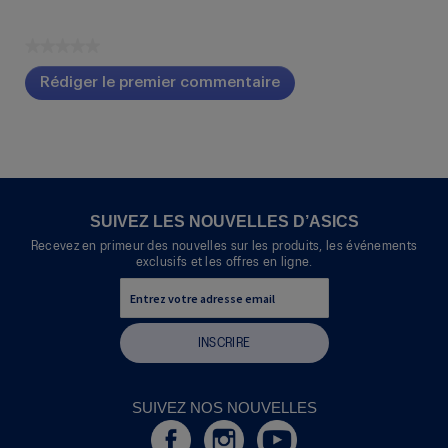
★★★★★
Aucune
Rédiger le premier commentaire
cote
.
pour
Cette
ce
action
produit
entraînera
l'ouverture
d'une
boîte
SUIVEZ LES NOUVELLES D’ASICS
de
Recevez en primeur des nouvelles sur les produits, les événements
dialogue.
exclusifs et les offres en ligne.
INSCRIRE
SUIVEZ NOS NOUVELLES