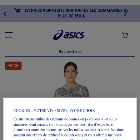
LIVRAISON GRATUITE SUR TOUTES LES COMMANDES DE
PLUS DE 150 $
MON PANI
Skip
to
Vente
the
end
of
the
images
gallery
COOKIES – VOTRE VIE PRIVÉE, VOTRE CHOIX
Ce site internet utilise des témoins de connexion (« cookies ») et outils
similaires, dont certains sont fournis par des tiers, afin d’exploiter et
d’améliorer notre site internet, activer les médias sociaux et autres fonctions,
soutenir nos efforts de publicité et de marketing et vous offrir la meilleure