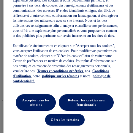
expérience possible. Ces cookies et outils peuvent nous permettre, et
permettre à ces tiers, de collecter des renseignements d'utilisateurs et des
communications, des adresses IP et des identifiants en ligne, des URL de
référence et d’autre contenu et information sur la navigation, et d'enregistrer
les interactions des utilisateurs avec ce site internet. Nous et les tiers
utilisons ces renseignements afin d’analyser et améliorer nos performances,
vous offrir une expérience plus personnalisée et vous proposer du contenu
Skip
et des publicités plus pertinents sur ce site internet et sur les sites de tiers.
to
LIMITED SERIES METARUN SS
the
En utilisant le site internet ou en cliquant sur "Accepter tous les cookies",
beginning
vous acceptez l'utilisation de ces cookies. Pour modifier vos paramètres en
of
TOP
matière de cookies, cliquez sur "Gérer les cookies" afin de visiter notre
the
Centre de préférences en matière de cookies. Pour plus d'informations sur
images
gallery
nos pratiques en matière de protection des renseignements personnels,
Chemises De Course Pour Femmes
veuillez lire nos
Termes et conditions générales
, nos
Conditions
d'utilisation
, notre
politique sur les témoins
et notre
politique de
(0)
Écrire un avis
Aucune
confidentialité.
cote
99,99 $
DISPONIBLE
120,00 $
pour
Style#:
ce
2012D421.100
produit
Accepter tous les
Refuser les cookies non
La
témoins
fonctionnels
cote
moyenne
est
Quantité
Gérer les témoins
de
Ajouter au panier
0.0
sur