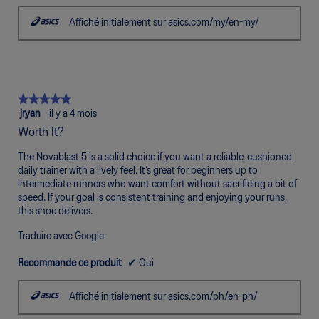
Affiché initialement sur asics.com/my/en-my/
★★★★★
★★★★★
5
jryan
·
il y a 4 mois
étoile(s)
Worth It?
sur
5.
The Novablast 5 is a solid choice if you want a reliable, cushioned
daily trainer with a lively feel. It’s great for beginners up to
intermediate runners who want comfort without sacrificing a bit of
speed. If your goal is consistent training and enjoying your runs,
this shoe delivers.
Traduire avec Google
Recommande ce produit
✔
Oui
Affiché initialement sur asics.com/ph/en-ph/