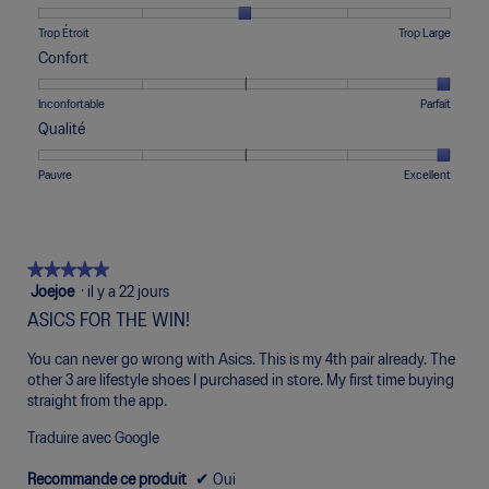
de
de
cote
1
5
moyenne
Une
Une
Largeur,
Trop Étroit
Trop Large
signifie
signifie
est
cote
cote
La
Confort
Petite
Grande
de
de
de
cote
taille
taille
3
1
5
moyenne
Une
Une
Confort,
Inconfortable
Parfait
sur
signifie
signifie
est
cote
cote
La
5.
Qualité
Trop
Trop
de
de
de
cote
Étroit
Large
3
1
5
moyenne
Une
Une
Qualité,
Pauvre
Excellent
sur
signifie
signifie
est
cote
cote
La
5.
Inconfortable
Parfait
de
de
de
cote
5
1
5
moyenne
sur
signifie
signifie
est
★★★★★
★★★★★
5.
Pauvre
Excellent
de
5
Joejoe
·
il y a 22 jours
5
étoile(s)
ASICS FOR THE WIN!
sur
sur
5.
5.
You can never go wrong with Asics. This is my 4th pair already. The
other 3 are lifestyle shoes I purchased in store. My first time buying
straight from the app.
Traduire avec Google
Recommande ce produit
✔
Oui