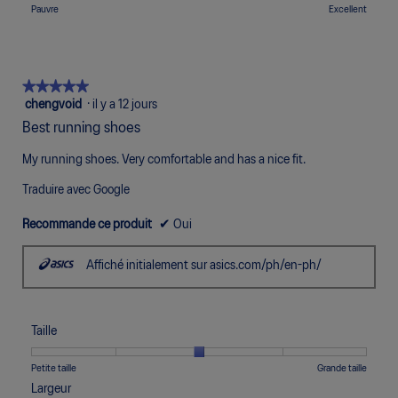
1
5
moyenne
Une
Une
Qualité,
Pauvre
Excellent
sur
signifie
signifie
est
cote
cote
La
5.
Inconfortable
Parfait
de
de
de
cote
3
1
5
moyenne
sur
signifie
signifie
est
★★★★★
★★★★★
5.
Pauvre
Excellent
de
5
chengvoid
·
il y a 12 jours
5
étoile(s)
Best running shoes
sur
sur
5.
5.
My running shoes. Very comfortable and has a nice fit.
Traduire avec Google
Recommande ce produit
✔
Oui
Affiché initialement sur asics.com/ph/en-ph/
Taille
Une
Une
Taille,
Petite taille
Grande taille
cote
cote
La
Largeur