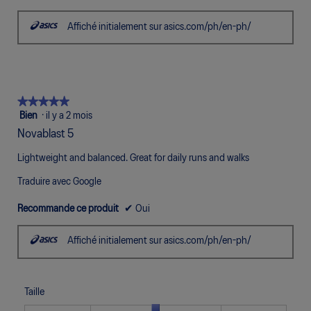
Affiché initialement sur asics.com/ph/en-ph/
★★★★★
★★★★★
5
Bien
·
il y a 2 mois
étoile(s)
Novablast 5
sur
5.
Lightweight and balanced. Great for daily runs and walks
Traduire avec Google
Recommande ce produit
✔
Oui
Affiché initialement sur asics.com/ph/en-ph/
Taille