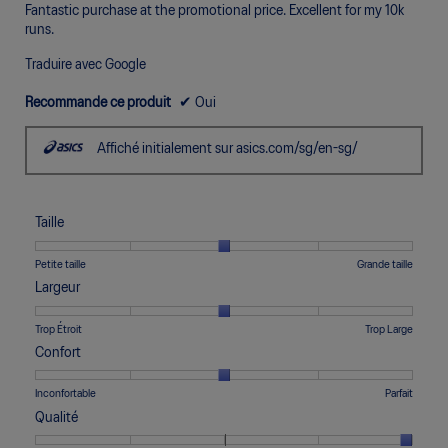
conte
5.
Fantastic purchase at the promotional price. Excellent for my 10k
ci-
desso
runs.
Traduire avec Google
Recommande ce produit
✔
Oui
Affiché initialement sur asics.com/sg/en-sg/
Taille
Une
Une
Taille,
Petite taille
Grande taille
cote
cote
La
Largeur
de
de
cote
1
5
moyenne
Une
Une
Largeur,
Trop Étroit
Trop Large
signifie
signifie
est
cote
cote
La
Confort
Petite
Grande
de
de
de
cote
taille
taille
3
1
5
moyenne
Une
Une
Confort,
Inconfortable
Parfait
sur
signifie
signifie
est
cote
cote
La
5.
Qualité
Trop
Trop
de
de
de
cote
Étroit
Large
3