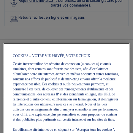
sur
Rejoindre OneASICS™
. Bénéficiez de la livraison gratuite pour
5.
toutes vos commandes.
Lire
les
Retours faciles
, en ligne et en magasin.
22
commentaires
Lien
vers
la
même
Details
page.
COOKIES – VOTRE VIE PRIVÉE, VOTRE CHOIX
La géométrie de la semelle intercalaire et extérieure de la chaussure de
Ce site internet utilise des témoins de connexion (« cookies ») et outils
course NOVABLAST™ 5 aide à produire une course énergique.
similaires, dont certains sont fournis par des tiers, afin d’exploiter et
L’amorti FF BLAST™ MAX permet des réceptions en douceur et une
d’améliorer notre site internet, activer les médias sociaux et autres fonctions,
poussée plus énergique pendant votre entraînement.​
soutenir nos efforts de publicité et de marketing et vous offrir la meilleure
La conception de la languette au niveau de l’empeigne permet d’améliorer
expérience possible. Ces cookies et outils peuvent nous permettre, et
l’ajustement, tout en réduisant les mouvements de la languette. Elle est
permettre à ces tiers, de collecter des renseignements d'utilisateurs et des
agrémentée par une empeigne en maille jacquard technique qui offre plus
communications, des adresses IP et des identifiants en ligne, des URL de
d’élasticité et d’aération.
référence et d’autre contenu et information sur la navigation, et d'enregistrer
les interactions des utilisateurs avec ce site internet. Nous et les tiers
Empeigne en maille jacquard technique perméable à l’air
utilisons ces renseignements afin d’analyser et améliorer nos performances,
vous offrir une expérience plus personnalisée et vous proposer du contenu
Conception de languette latérale: L’extensibilité accrue aide à
et des publicités plus pertinents sur ce site internet et sur les sites de tiers.
améliorer l’ajustement tout en réduisant le mouvement de la
languette
En utilisant le site internet ou en cliquant sur "Accepter tous les cookies",
Système d’amorti FF BLAST™ MAX: Permet une course légère et