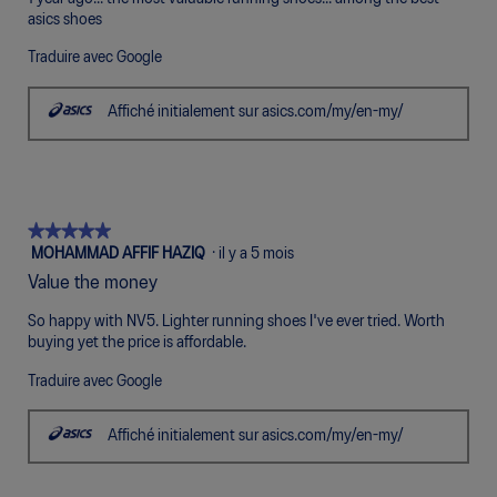
asics shoes
Traduire avec Google
Affiché initialement sur asics.com/my/en-my/
★★★★★
★★★★★
5
MOHAMMAD AFFIF HAZIQ
·
il y a 5 mois
étoile(s)
Value the money
sur
5.
So happy with NV5. Lighter running shoes I've ever tried. Worth
buying yet the price is affordable.
Traduire avec Google
Affiché initialement sur asics.com/my/en-my/