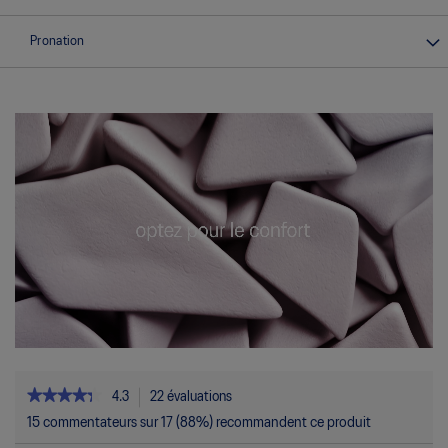
Pronation
★★★★★
★★★★★
4.3
22 évaluations
Cette
action
4.3
15 commentateurs sur 17 (88%) recommandent ce produit
étoile(s)
permettra
sur