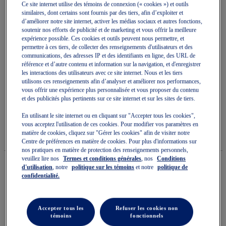
Ce site internet utilise des témoins de connexion (« cookies ») et outils
similaires, dont certains sont fournis par des tiers, afin d’exploiter et
d’améliorer notre site internet, activer les médias sociaux et autres fonctions,
soutenir nos efforts de publicité et de marketing et vous offrir la meilleure
expérience possible. Ces cookies et outils peuvent nous permettre, et
permettre à ces tiers, de collecter des renseignements d'utilisateurs et des
Skip
communications, des adresses IP et des identifiants en ligne, des URL de
to
référence et d’autre contenu et information sur la navigation, et d'enregistrer
NOVABLAST 5 TR
the
les interactions des utilisateurs avec ce site internet. Nous et les tiers
beginning
utilisons ces renseignements afin d’analyser et améliorer nos performances,
of
vous offrir une expérience plus personnalisée et vous proposer du contenu
Chaussures De Course Pour Femmes
the
et des publicités plus pertinents sur ce site internet et sur les sites de tiers.
images
(0)
Écrire un avis
gallery
Aucune
En utilisant le site internet ou en cliquant sur "Accepter tous les cookies",
cote
vous acceptez l'utilisation de ces cookies. Pour modifier vos paramètres en
159,99 $
DISPONIBLE
200,00 $
pour
matière de cookies, cliquez sur "Gérer les cookies" afin de visiter notre
Style#:
ce
Centre de préférences en matière de cookies. Pour plus d'informations sur
1012B983.020
produit
nos pratiques en matière de protection des renseignements personnels,
La
veuillez lire nos
Termes et conditions générales
, nos
Conditions
cote
d'utilisation
, notre
politique sur les témoins
et notre
politique de
moyenne
confidentialité.
est
Quantité
de
Ajouter au panier
0.0
sur
Accepter tous les
Refuser les cookies non
5.
témoins
fonctionnels
Lire