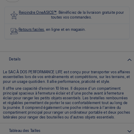
5.
Lire
les
Rejoindre OneASICS™
. Bénéficiez de la livraison gratuite pour
0
toutes vos commandes.
commentaires
Lien
Retours faciles
, en ligne et en magasin.
vers
la
même
page.
Details
Le SAC À DOS PERFORMANCE LIFE est conçu pour transporter vos affaires
essentielles lors de vos entraînements et compétitions, sur les terrains, et
pour un usage quotidien. Il allie performance, praticité et style.
Il offre une capacité d'environ 10 litres. Il dispose d'un compartiment
principal spacieux à fermeture éclair et d'une poche avant à fermeture
éclair pour ranger les petits objets essentiels. Les bretelles rembourrées
et réglables permettent de porter le sac confortablement tout au long de
la journée. Il comprend également une poche intérieure à l'arrière du
compartiment principal pour ranger un ordinateur portable et deux poches
latérales pour ranger des bouteilles ou d'autres objets essentiels.
Tableau des Tailles