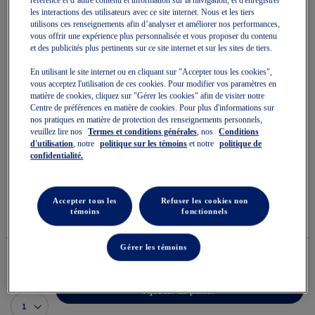
référence et d’autre contenu et information sur la navigation, et d'enregistrer
les interactions des utilisateurs avec ce site internet. Nous et les tiers
utilisons ces renseignements afin d’analyser et améliorer nos performances,
vous offrir une expérience plus personnalisée et vous proposer du contenu
et des publicités plus pertinents sur ce site internet et sur les sites de tiers.
En utilisant le site internet ou en cliquant sur "Accepter tous les cookies",
Skip
vous acceptez l'utilisation de ces cookies. Pour modifier vos paramètres en
to
PERFORMANCE RUNNING
matière de cookies, cliquez sur "Gérer les cookies" afin de visiter notre
the
Centre de préférences en matière de cookies. Pour plus d'informations sur
beginning
nos pratiques en matière de protection des renseignements personnels,
of
BACK PACK 10L
veuillez lire nos
Termes et conditions générales
, nos
Conditions
the
d'utilisation
, notre
politique sur les témoins
et notre
politique de
images
gallery
confidentialité.
Accessoires Unisexes
(0)
Écrire un avis
Aucune
cote
Accepter tous les
Refuser les cookies non
54,99 $
DISPONIBLE
65,00 $
pour
témoins
fonctionnels
Style#:
ce
3013B273.001
produit
La
Gérer les témoins
cote
moyenne
est
Quantité
de
Ajouter au panier
0.0
sur