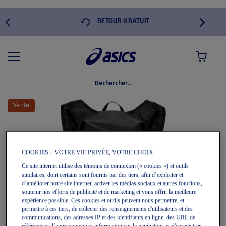
 DE
RETOUR GRATUIT
MON PANI
Skip
to
Vente
the
end
of
the
images
COOKIES – VOTRE VIE PRIVÉE, VOTRE CHOIX
gallery
Ce site internet utilise des témoins de connexion (« cookies ») et outils
similaires, dont certains sont fournis par des tiers, afin d’exploiter et
d’améliorer notre site internet, activer les médias sociaux et autres fonctions,
soutenir nos efforts de publicité et de marketing et vous offrir la meilleure
expérience possible. Ces cookies et outils peuvent nous permettre, et
permettre à ces tiers, de collecter des renseignements d'utilisateurs et des
communications, des adresses IP et des identifiants en ligne, des URL de