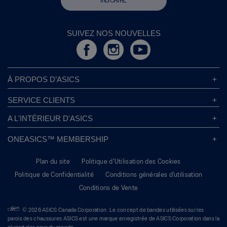
INSCRIRE
SUIVEZ NOS NOUVELLES
À PROPOS D’ASICS
À Propos D’ASICS
SERVICE CLIENTS
Responsabilités d’entreprise
Magasins ASICS
A L'INTÉRIEUR D'ASICS
Politique de Confidentialité
Localisateur de Magasin
Sound Mind, Sound Body™
FAQs
ONEASICS™ MEMBERSHIP
Politique de Retour
Durabilité
Carrières
A propos de OneASICS™
Information sur l’expédition
L’empreinte de Carbone
Plan du site
Politique d’Utilisation des Cookies
S'inscrire gratuitement
Conditions Promotionnelles
Dynamisez vos idées
Politique de Confidentialité
Conditions générales d’utilisation
FAQ OneASICS™
Suivre Votre Commande
Give Back Box®
Conditions de Vente
Bienvenue à OneASICS™
Gérer les préférences de cookies
Move Her Mind
Conditions générales d'utilisation
Guide De La Pronation
Étude mondiale State of Mind
© 2026 ASICS Canada Corporation. Le concept de bandes utilisées sur les
Contactez ASICS
parois des chaussures ASICS est une marque enregistrée de ASICS Corporation dans la