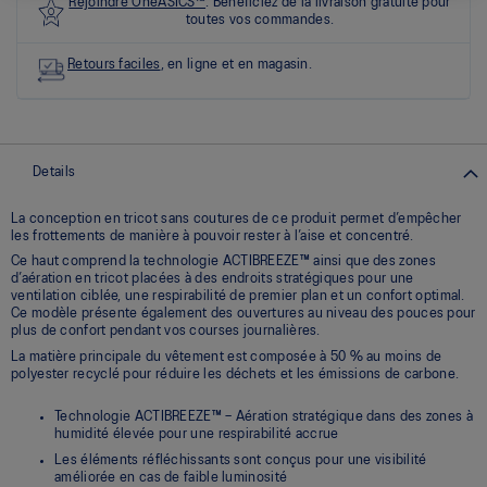
les
Rejoindre OneASICS™
. Bénéficiez de la livraison gratuite pour
0
toutes vos commandes.
commentaires
Lien
Retours faciles
, en ligne et en magasin.
vers
la
même
page.
Details
La conception en tricot sans coutures de ce produit permet d’empêcher
les frottements de manière à pouvoir rester à l’aise et concentré.
Ce haut comprend la technologie ACTIBREEZE™ ainsi que des zones
d’aération en tricot placées à des endroits stratégiques pour une
ventilation ciblée, une respirabilité de premier plan et un confort optimal.
Ce modèle présente également des ouvertures au niveau des pouces pour
plus de confort pendant vos courses journalières.
La matière principale du vêtement est composée à 50 % au moins de
polyester recyclé pour réduire les déchets et les émissions de carbone.
Technologie ACTIBREEZE™ – Aération stratégique dans des zones à
humidité élevée pour une respirabilité accrue
Les éléments réfléchissants sont conçus pour une visibilité
améliorée en cas de faible luminosité