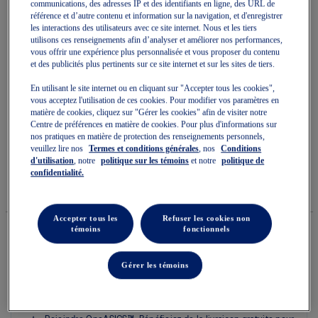
communications, des adresses IP et des identifiants en ligne, des URL de
référence et d’autre contenu et information sur la navigation, et d'enregistrer
les interactions des utilisateurs avec ce site internet. Nous et les tiers
utilisons ces renseignements afin d’analyser et améliorer nos performances,
vous offrir une expérience plus personnalisée et vous proposer du contenu
et des publicités plus pertinents sur ce site internet et sur les sites de tiers.
Skip
En utilisant le site internet ou en cliquant sur "Accepter tous les cookies",
to
ROAD SEAMLESS LS TOP
the
vous acceptez l'utilisation de ces cookies. Pour modifier vos paramètres en
beginning
matière de cookies, cliquez sur "Gérer les cookies" afin de visiter notre
of
Centre de préférences en matière de cookies. Pour plus d'informations sur
Chemises À Manches Longues Pour Femmes
the
nos pratiques en matière de protection des renseignements personnels,
images
veuillez lire nos
Termes et conditions générales
, nos
Conditions
(0)
Écrire un avis
gallery
Aucune
d'utilisation
, notre
politique sur les témoins
et notre
politique de
cote
confidentialité.
74,99 $
DISPONIBLE
90,00 $
pour
Style#:
ce
2012D290.001
produit
La
Accepter tous les
Refuser les cookies non
cote
témoins
fonctionnels
moyenne
est
Quantité
de
Gérer les témoins
Ajouter au panier
0.0
sur
5.
Lire