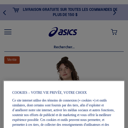
LIVRAISON GRATUITE SUR TOUTES LES COMMANDES DE
PLUS DE 150 $
MON PANI
Skip
to
Vente
the
end
of
the
images
gallery
COOKIES – VOTRE VIE PRIVÉE, VOTRE CHOIX
Ce site internet utilise des témoins de connexion (« cookies ») et outils
similaires, dont certains sont fournis par des tiers, afin d’exploiter et
d’améliorer notre site internet, activer les médias sociaux et autres fonctions,
soutenir nos efforts de publicité et de marketing et vous offrir la meilleure
expérience possible. Ces cookies et outils peuvent nous permettre, et
permettre à ces tiers, de collecter des renseignements d'utilisateurs et des