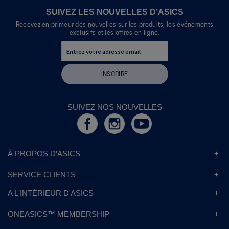
boîte
SUIVEZ LES NOUVELLES D’ASICS
de
Recevez en primeur des nouvelles sur les produits, les événements
dialogue.
exclusifs et les offres en ligne.
INSCRIRE
SUIVEZ NOS NOUVELLES
À PROPOS D’ASICS
À Propos D’ASICS
SERVICE CLIENTS
Responsabilités d’entreprise
Magasins ASICS
A L'INTÉRIEUR D'ASICS
Politique de Confidentialité
Localisateur de Magasin
Sound Mind, Sound Body™
FAQs
ONEASICS™ MEMBERSHIP
Politique de Retour
Durabilité
Carrières
A propos de OneASICS™
Information sur l’expédition