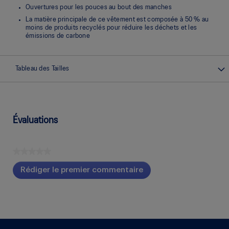
Ouvertures pour les pouces au bout des manches
La matière principale de ce vêtement est composée à 50 % au
moins de produits recyclés pour réduire les déchets et les
émissions de carbone
Tableau des Tailles
Évaluations
★★★★★
Aucune
Rédiger le premier commentaire
cote
.
pour
Cette
ce
action
produit
entraînera
l'ouverture
d'une