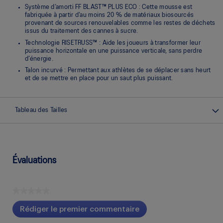
Système d’amorti FF BLAST™ PLUS ECO : Cette mousse est
fabriquée à partir d’au moins 20 % de matériaux biosourcés
provenant de sources renouvelables comme les restes de déchets
issus du traitement des cannes à sucre.
Technologie RISETRUSS™ : Aide les joueurs à transformer leur
puissance horizontale en une puissance verticale, sans perdre
d’énergie.
Talon incurvé : Permettant aux athlètes de se déplacer sans heurt
et de se mettre en place pour un saut plus puissant.
Tableau des Tailles
Évaluations
★★★★★
Aucune
Rédiger le premier commentaire
cote
.
pour