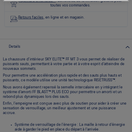
les
Rejoindre OneASICS™
. Bénéficiez de la livraison gratuite pour
0
toutes vos commandes.
commentaires
Lien
Retours faciles
, en ligne et en magasin.
vers
la
même
page.
Details
La chaussure d’intérieur SKY ELITE™ FF MT 3 vous permet de réaliser de
puissants sauts, permettant à votre partie et à votre esprit d’atteindre de
nouveaux sommets.
Pour permettre une accélération plus rapide et des sauts plus hauts et
puissants, ce modèle utilise une unité technologique RISETRUSS™.
Nous avons également repensé la semelle intercalaire en y intégrant le
système d’amorti FF BLAST™ PLUS ECO pour permettre un amorti et un
rebond plus dynamiques lors des sauts.
Enfin, l’empeigne est conçue avec plus de soutien pour aider à créer une
sensation de verrouillage, un meilleur ajustement et une puissance
accrue.
Système de verrouillage de l’énergie : La maille à retour d’énergie
aide à garder le pied en place du départ à l’arrivée.