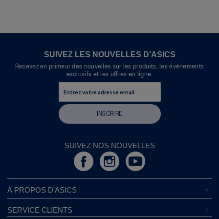
Cette
ce
action
produit
entraînera
l'ouverture
d'une
boîte
SUIVEZ LES NOUVELLES D’ASICS
de
Recevez en primeur des nouvelles sur les produits, les événements
dialogue.
exclusifs et les offres en ligne.
INSCRIRE
SUIVEZ NOS NOUVELLES
À PROPOS D’ASICS
À Propos D’ASICS
SERVICE CLIENTS
Responsabilités d’entreprise