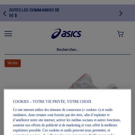
 LES COMMANDES DE
MON PANI
Skip
to
Vente
the
end
of
the
images
gallery
COOKIES – VOTRE VIE PRIVÉE, VOTRE CHOIX
Ce site internet utilise des témoins de connexion (« cookies ») et outils
similaires, dont certains sont fournis par des tiers, afin d’exploiter et
d’améliorer notre site internet, activer les médias sociaux et autres fonctions,
soutenir nos efforts de publicité et de marketing et vous offrir la meilleure
expérience possible. Ces cookies et outils peuvent nous permettre, et