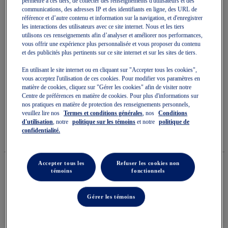
permettre à ces tiers, de collecter des renseignements d'utilisateurs et des
communications, des adresses IP et des identifiants en ligne, des URL de
référence et d’autre contenu et information sur la navigation, et d'enregistrer
les interactions des utilisateurs avec ce site internet. Nous et les tiers
utilisons ces renseignements afin d’analyser et améliorer nos performances,
vous offrir une expérience plus personnalisée et vous proposer du contenu
et des publicités plus pertinents sur ce site internet et sur les sites de tiers.
Skip
to
SKY ELITE FF MT 3
En utilisant le site internet ou en cliquant sur "Accepter tous les cookies",
the
vous acceptez l'utilisation de ces cookies. Pour modifier vos paramètres en
beginning
matière de cookies, cliquez sur "Gérer les cookies" afin de visiter notre
of
Chaussures De Volleyball Pour Femmes
Centre de préférences en matière de cookies. Pour plus d'informations sur
the
images
nos pratiques en matière de protection des renseignements personnels,
(0)
Écrire un avis
gallery
veuillez lire nos
Termes et conditions générales
, nos
Conditions
Aucune
d'utilisation
, notre
politique sur les témoins
et notre
politique de
cote
159,99 $
DISPONIBLE
200,00 $
confidentialité.
pour
Style#:
ce
1052A076.104
produit
La
Accepter tous les
Refuser les cookies non
cote
témoins
fonctionnels
moyenne
est
Quantité
de
Ajouter au panier
0.0
Gérer les témoins
sur
5.
Lire