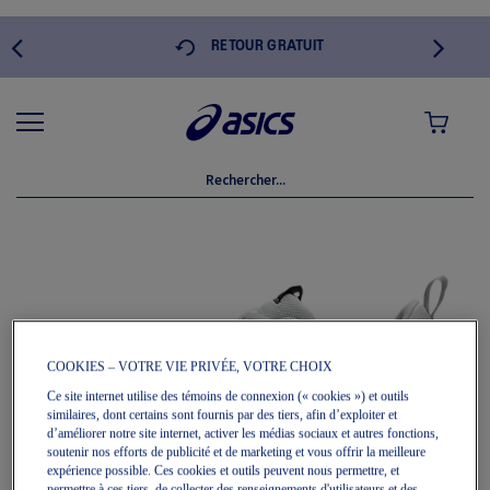
 DE
RETOUR GRATUIT
MON PANI
Skip
to
the
end
of
the
images
gallery
COOKIES – VOTRE VIE PRIVÉE, VOTRE CHOIX
Ce site internet utilise des témoins de connexion (« cookies ») et outils
similaires, dont certains sont fournis par des tiers, afin d’exploiter et
d’améliorer notre site internet, activer les médias sociaux et autres fonctions,
soutenir nos efforts de publicité et de marketing et vous offrir la meilleure
expérience possible. Ces cookies et outils peuvent nous permettre, et
permettre à ces tiers, de collecter des renseignements d'utilisateurs et des