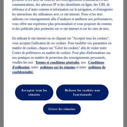
communications, des adresses IP et des identifiants en ligne, des URL de
référence et d’autre contenu et information sur la navigation, et d'enregistrer
les interactions des utilisateurs avec ce site internet. Nous et les tiers
utilisons ces renseignements afin d’analyser et améliorer nos performances,
vous offrir une expérience plus personnalisée et vous proposer du contenu
et des publicités plus pertinents sur ce site internet et sur les sites de tiers.
Skip
to
SONICSMASH FF
En utilisant le site internet ou en cliquant sur "Accepter tous les cookies",
the
vous acceptez l'utilisation de ces cookies. Pour modifier vos paramètres en
beginning
matière de cookies, cliquez sur "Gérer les cookies" afin de visiter notre
of
Centre de préférences en matière de cookies. Pour plus d'informations sur
Chaussures De Padel Pour Hommes
the
nos pratiques en matière de protection des renseignements personnels,
images
(0)
Écrire un avis
veuillez lire nos
Termes et conditions générales
, nos
Conditions
gallery
Aucune
d'utilisation
, notre
politique sur les témoins
et notre
politique de
cote
200,00 $
DISPONIBLE
confidentialité.
pour
Style#:
ce
1041A538.101
produit
La
Accepter tous les
Refuser les cookies non
cote
témoins
fonctionnels
moyenne
est
Quantité
de
Ajouter au panier
Gérer les témoins
0.0
sur
5.
Lire