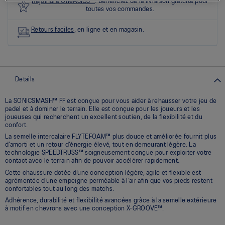
les
Rejoindre OneASICS™
. Bénéficiez de la livraison gratuite pour
0
toutes vos commandes.
commentaires
Lien
Retours faciles
, en ligne et en magasin.
vers
la
même
page.
Details
La SONICSMASH™ FF est conçue pour vous aider à rehausser votre jeu de
padel et à dominer le terrain. Elle est conçue pour les joueurs et les
joueuses qui recherchent un excellent soutien, de la flexibilité et du
confort.
La semelle intercalaire FLYTEFOAM™ plus douce et améliorée fournit plus
d’amorti et un retour d’énergie élevé, tout en demeurant légère. La
technologie SPEEDTRUSS™ soigneusement conçue pour exploiter votre
contact avec le terrain afin de pouvoir accélérer rapidement.
Cette chaussure dotée d’une conception légère, agile et flexible est
agrémentée d’une empeigne perméable à l’air afin que vos pieds restent
confortables tout au long des matchs.
Adhérence, durabilité et flexibilité avancées grâce à la semelle extérieure
à motif en chevrons avec une conception X-GROOVE™.