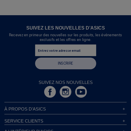
action
produit
entraînera
l'ouverture
d'une
boîte
SUIVEZ LES NOUVELLES D’ASICS
de
Recevez en primeur des nouvelles sur les produits, les événements
dialogue.
exclusifs et les offres en ligne.
INSCRIRE
SUIVEZ NOS NOUVELLES
À PROPOS D’ASICS
À Propos D’ASICS
SERVICE CLIENTS
Responsabilités d’entreprise
Magasins ASICS