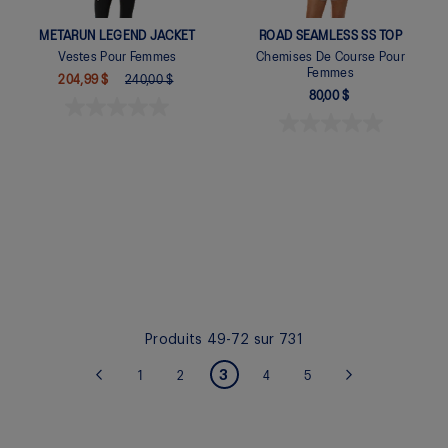
METARUN LEGEND JACKET
ROAD SEAMLESS SS TOP
Vestes Pour Femmes
Chemises De Course Pour
Femmes
204,99 $
240,00 $
80,00 $
Quickview
Quickview
Produits
49
-
72
sur
731
PAGE
Vous lisez actuellement
3
Page
Page
Page
Page
Page
Précédent
1
2
4
5
Page
Suivant
la page