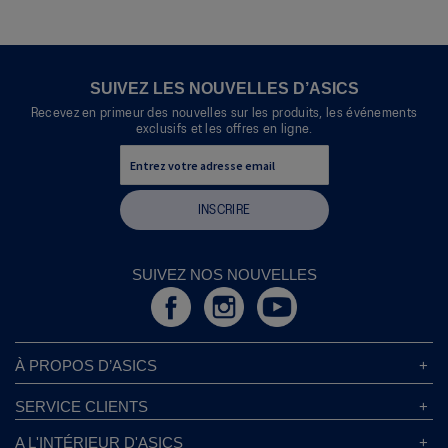
SUIVEZ LES NOUVELLES D’ASICS
Recevez en primeur des nouvelles sur les produits, les événements
exclusifs et les offres en ligne.
INSCRIRE
SUIVEZ NOS NOUVELLES
À PROPOS D’ASICS
À Propos D’ASICS
SERVICE CLIENTS
Responsabilités d’entreprise
Magasins ASICS
A L'INTÉRIEUR D'ASICS
Politique de Confidentialité