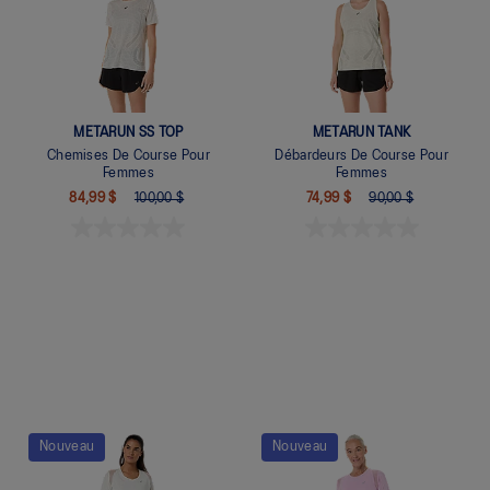
METARUN SS TOP
METARUN TANK
Chemises De Course Pour
Débardeurs De Course Pour
Femmes
Femmes
84,99 $
100,00 $
74,99 $
90,00 $
Quickview
Quickview
Nouveau
Nouveau