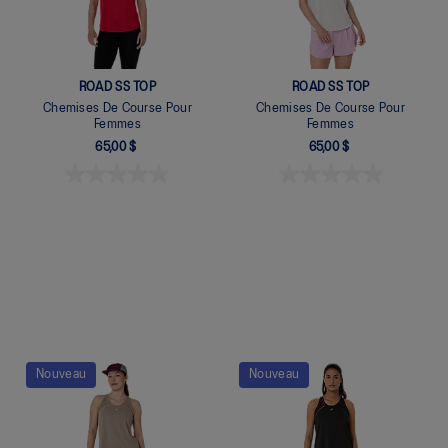
ROAD SS TOP
ROAD SS TOP
Chemises De Course Pour
Chemises De Course Pour
Femmes
Femmes
65,00 $
65,00 $
Quickview
Quickview
Nouveau
Nouveau