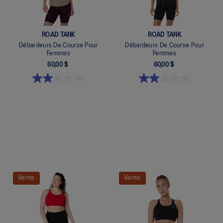
ROAD TANK
ROAD TANK
Débardeurs De Course Pour
Débardeurs De Course Pour
Femmes
Femmes
60,00 $
60,00 $
Quickview
Quickview
Vente
Vente