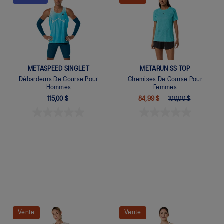
METASPEED SINGLET
METARUN SS TOP
Débardeurs De Course Pour
Chemises De Course Pour
Hommes
Femmes
115,00 $
84,99 $
100,00 $
Quickview
Quickview
Vente
Vente