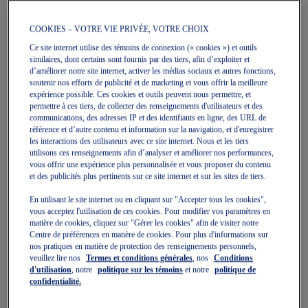
COOKIES – VOTRE VIE PRIVÉE, VOTRE CHOIX
Quickview
Nouveau
Nouveau
Quickview
Ce site internet utilise des témoins de connexion (« cookies ») et outils
similaires, dont certains sont fournis par des tiers, afin d’exploiter et
d’améliorer notre site internet, activer les médias sociaux et autres fonctions,
soutenir nos efforts de publicité et de marketing et vous offrir la meilleure
expérience possible. Ces cookies et outils peuvent nous permettre, et
permettre à ces tiers, de collecter des renseignements d'utilisateurs et des
communications, des adresses IP et des identifiants en ligne, des URL de
référence et d’autre contenu et information sur la navigation, et d'enregistrer
les interactions des utilisateurs avec ce site internet. Nous et les tiers
PERFORMANCE RUNNING 5
PERFORMANCE RUNNING CAP
utilisons ces renseignements afin d’analyser et améliorer nos performances,
Chapeaux Unisexes
PANEL CAP
vous offrir une expérience plus personnalisée et vous proposer du contenu
Chapeaux Unisexes
45,00 $
et des publicités plus pertinents sur ce site internet et sur les sites de tiers.
50,00 $
En utilisant le site internet ou en cliquant sur "Accepter tous les cookies",
vous acceptez l'utilisation de ces cookies. Pour modifier vos paramètres en
matière de cookies, cliquez sur "Gérer les cookies" afin de visiter notre
Centre de préférences en matière de cookies. Pour plus d'informations sur
nos pratiques en matière de protection des renseignements personnels,
veuillez lire nos
Termes et conditions générales
, nos
Conditions
d'utilisation
, notre
politique sur les témoins
et notre
politique de
confidentialité.