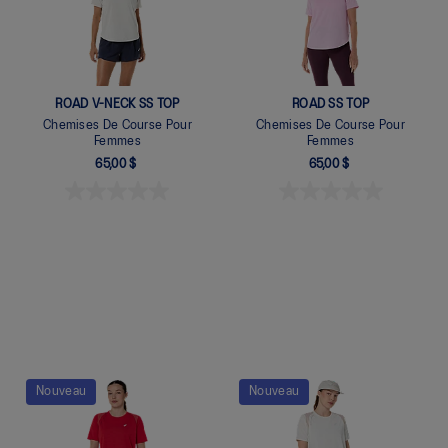
ROAD V-NECK SS TOP
ROAD SS TOP
Chemises De Course Pour
Chemises De Course Pour
Femmes
Femmes
65,00 $
65,00 $
Quickview
Quickview
Nouveau
Nouveau