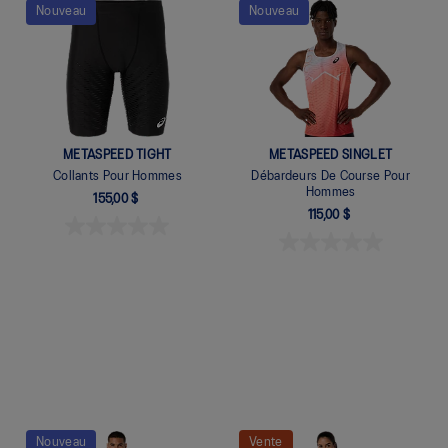
Quickview
Quickview
Nouveau
Nouveau
METASPEED TIGHT
METASPEED SINGLET
Collants Pour Hommes
Débardeurs De Course Pour
Hommes
155,00 $
115,00 $
Quickview
Quickview
Nouveau
Vente