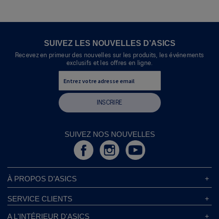
SUIVEZ LES NOUVELLES D’ASICS
Recevez en primeur des nouvelles sur les produits, les événements
exclusifs et les offres en ligne.
INSCRIRE
SUIVEZ NOS NOUVELLES
À PROPOS D’ASICS
À Propos D’ASICS
SERVICE CLIENTS
Responsabilités d’entreprise
Magasins ASICS
A L'INTÉRIEUR D'ASICS
Politique de Confidentialité