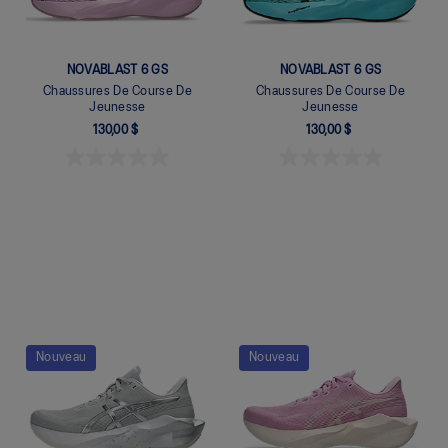
NOVABLAST 6 GS
NOVABLAST 6 GS
Chaussures De Course De
Chaussures De Course De
Jeunesse
Jeunesse
130,00 $
130,00 $
Quickview
Quickview
Nouveau
Nouveau