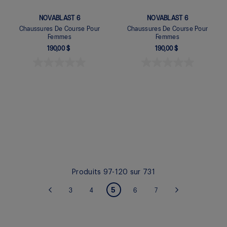
NOVABLAST 6
NOVABLAST 6
Chaussures De Course Pour
Chaussures De Course Pour
Femmes
Femmes
190,00 $
190,00 $
Quickview
Quickview
Produits
97
-
120
sur
731
PAGE
Vous lisez actuellement
5
Page
Page
Page
Page
Page
Précédent
3
4
6
7
Page
Suivant
la page