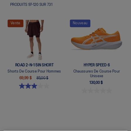
PRODUITS
97
-
120
SUR
731
Vente
Nouveau
ROAD 2-N-1 5IN SHORT
HYPER SPEED 6
Shorts De Course Pour Hommes
Chaussures De Course Pour
Unisexe
69,99 $
85,00 $
130,00 $