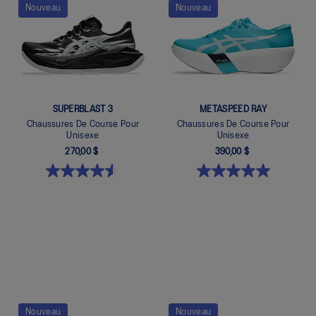
Quickview
Quickview
Nouveau
Nouveau
SUPERBLAST 3
METASPEED RAY
Chaussures De Course Pour
Chaussures De Course Pour
Unisexe
Unisexe
270,00 $
390,00 $
Quickview
Quickview
Nouveau
Nouveau