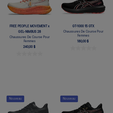
FREE PEOPLE MOVEMENT x
GT-1000 15 GTX
Chaussures De Course Pour
GEL-NIMBUS 28
Femmes
Chaussures De Course Pour
Femmes
180,00 $
240,00 $
Quickview
Nouveau
Nouveau
Quickview