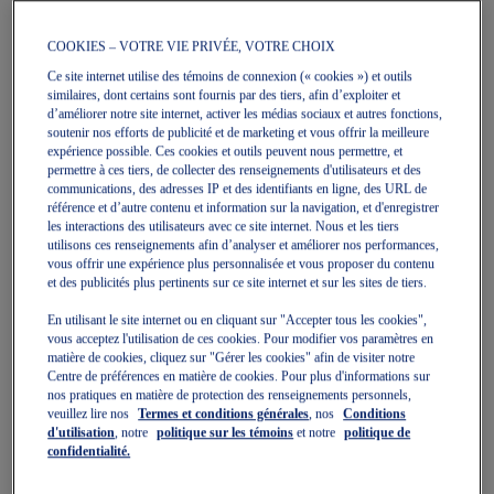
COOKIES – VOTRE VIE PRIVÉE, VOTRE CHOIX
Quickview
Quickview
Nouveau
Nouveau
Ce site internet utilise des témoins de connexion (« cookies ») et outils
similaires, dont certains sont fournis par des tiers, afin d’exploiter et
d’améliorer notre site internet, activer les médias sociaux et autres fonctions,
soutenir nos efforts de publicité et de marketing et vous offrir la meilleure
expérience possible. Ces cookies et outils peuvent nous permettre, et
permettre à ces tiers, de collecter des renseignements d'utilisateurs et des
communications, des adresses IP et des identifiants en ligne, des URL de
référence et d’autre contenu et information sur la navigation, et d'enregistrer
les interactions des utilisateurs avec ce site internet. Nous et les tiers
HYPER SPEED 6
HYPER SPEED 6
utilisons ces renseignements afin d’analyser et améliorer nos performances,
Chaussures De Course Pour
Chaussures De Course Pour
vous offrir une expérience plus personnalisée et vous proposer du contenu
Unisexe
Unisexe
et des publicités plus pertinents sur ce site internet et sur les sites de tiers.
130,00 $
130,00 $
En utilisant le site internet ou en cliquant sur "Accepter tous les cookies",
vous acceptez l'utilisation de ces cookies. Pour modifier vos paramètres en
matière de cookies, cliquez sur "Gérer les cookies" afin de visiter notre
Centre de préférences en matière de cookies. Pour plus d'informations sur
nos pratiques en matière de protection des renseignements personnels,
veuillez lire nos
Termes et conditions générales
, nos
Conditions
d'utilisation
, notre
politique sur les témoins
et notre
politique de
confidentialité.