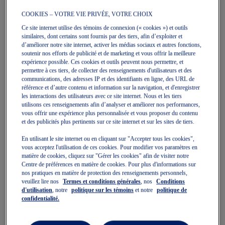
COOKIES – VOTRE VIE PRIVÉE, VOTRE CHOIX
Ce site internet utilise des témoins de connexion (« cookies ») et outils
similaires, dont certains sont fournis par des tiers, afin d’exploiter et
d’améliorer notre site internet, activer les médias sociaux et autres fonctions,
soutenir nos efforts de publicité et de marketing et vous offrir la meilleure
GEL-RESOLUTION X NIGHT
COURT FF 3 NIGHT ENERGY
expérience possible. Ces cookies et outils peuvent nous permettre, et
Chaussures De Tennis Pour
ENERGY
permettre à ces tiers, de collecter des renseignements d'utilisateurs et des
Hommes
Chaussures De Tennis Pour
communications, des adresses IP et des identifiants en ligne, des URL de
Femmes
250,00 $
référence et d’autre contenu et information sur la navigation, et d'enregistrer
les interactions des utilisateurs avec ce site internet. Nous et les tiers
210,00 $
utilisons ces renseignements afin d’analyser et améliorer nos performances,
vous offrir une expérience plus personnalisée et vous proposer du contenu
et des publicités plus pertinents sur ce site internet et sur les sites de tiers.
En utilisant le site internet ou en cliquant sur "Accepter tous les cookies",
vous acceptez l'utilisation de ces cookies. Pour modifier vos paramètres en
matière de cookies, cliquez sur "Gérer les cookies" afin de visiter notre
Centre de préférences en matière de cookies. Pour plus d'informations sur
nos pratiques en matière de protection des renseignements personnels,
veuillez lire nos
Termes et conditions générales
, nos
Conditions
d'utilisation
, notre
politique sur les témoins
et notre
politique de
confidentialité.
Quickview
Nouveau
Nouveau
Quickview