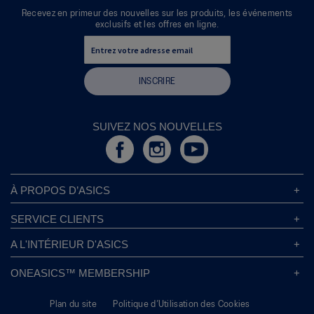
Recevez en primeur des nouvelles sur les produits, les événements
exclusifs et les offres en ligne.
INSCRIRE
SUIVEZ NOS NOUVELLES
À PROPOS D’ASICS
À Propos D’ASICS
SERVICE CLIENTS
Responsabilités d’entreprise
Magasins ASICS
A L'INTÉRIEUR D'ASICS
Politique de Confidentialité
Localisateur de Magasin
Sound Mind, Sound Body™
FAQs
ONEASICS™ MEMBERSHIP
Politique de Retour
Durabilité
Carrières
A propos de OneASICS™
Information sur l’expédition
L’empreinte de Carbone
Plan du site
Politique d’Utilisation des Cookies
S'inscrire gratuitement
Conditions Promotionnelles