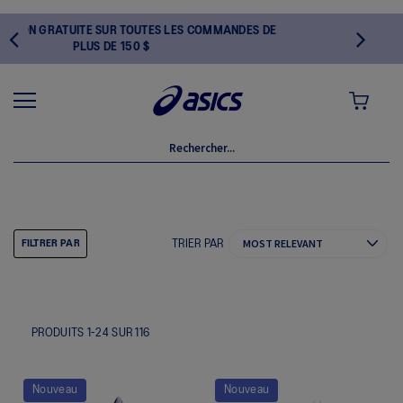
MMANDES DE
MON PANI
FOOTWEAR
TRIER PAR
FILTRER PAR
PRODUITS
1
-
24
SUR
116
Nouveau
Nouveau