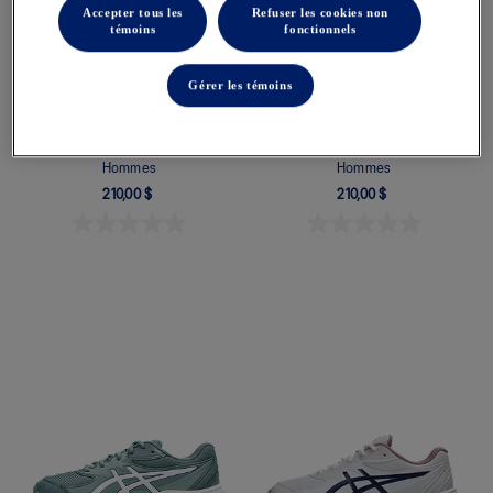
Accepter tous les
Refuser les cookies non
témoins
fonctionnels
Gérer les témoins
SOLUTION SPEED FF 4 NIGHT
GEL-RESOLUTION X NIGHT
ENERGY
ENERGY
Chaussures De Tennis Pour
Chaussures De Tennis Pour
Hommes
Hommes
210,00 $
210,00 $
Quickview
Quickview