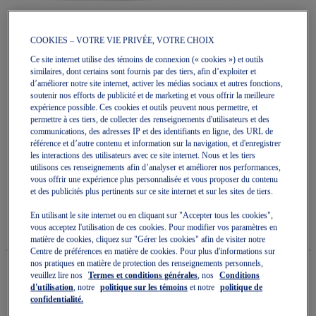
COOKIES – VOTRE VIE PRIVÉE, VOTRE CHOIX
Ce site internet utilise des témoins de connexion (« cookies ») et outils
similaires, dont certains sont fournis par des tiers, afin d’exploiter et
Skip
d’améliorer notre site internet, activer les médias sociaux et autres fonctions,
to
US7-S GEL-KINETIC FLUENT
soutenir nos efforts de publicité et de marketing et vous offrir la meilleure
the
expérience possible. Ces cookies et outils peuvent nous permettre, et
beginning
permettre à ces tiers, de collecter des renseignements d'utilisateurs et des
of
Chaussures De Sport De Sport Unisexe
communications, des adresses IP et des identifiants en ligne, des URL de
the
référence et d’autre contenu et information sur la navigation, et d'enregistrer
images
5.0
(1)
Écrire un avis
les interactions des utilisateurs avec ce site internet. Nous et les tiers
gallery
5.0
utilisons ces renseignements afin d’analyser et améliorer nos performances,
étoile(s)
254,99 $
300,00 $
vous offrir une expérience plus personnalisée et vous proposer du contenu
sur
et des publicités plus pertinents sur ce site internet et sur les sites de tiers.
5.
DISPONIBLE
Lire
Ce produit est exclu de toutes les réductions et promotions.
les
En utilisant le site internet ou en cliquant sur "Accepter tous les cookies",
avis
Style#:
vous acceptez l'utilisation de ces cookies. Pour modifier vos paramètres en
pour
1203A973.020
matière de cookies, cliquez sur "Gérer les cookies" afin de visiter notre
La
Centre de préférences en matière de cookies. Pour plus d'informations sur
cote
nos pratiques en matière de protection des renseignements personnels,
moyenne
veuillez lire nos
Termes et conditions générales
, nos
Conditions
est
d'utilisation
, notre
politique sur les témoins
et notre
politique de
Quantité
de
confidentialité.
Ajouter au panier
5.0