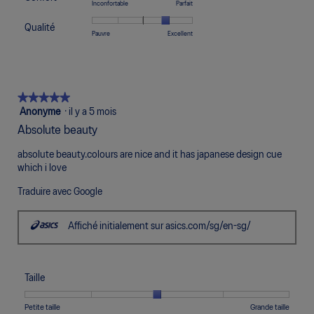
de
de
cote
Une
Une
Confort,
Inconfortable
Parfait
Petite
Grande
de
sur
1
5
moyenne
cote
cote
La
taille
taille
3
5.
signifie
signifie
est
Qualité
de
de
cote
Une
Une
Qualité,
Pauvre
Excellent
sur
Trop
Trop
de
1
5
moyenne
cote
cote
La
5.
Étroit
Large
3
signifie
signifie
est
de
de
cote
sur
Inconfortable
Parfait
de
1
5
moyenne
5.
4
signifie
signifie
est
★★★★★
★★★★★
sur
Pauvre
Excellent
de
5.
5
Anonyme
·
il y a 5 mois
4
étoile(s)
sur
Absolute beauty
sur
5.
5.
absolute beauty.colours are nice and it has japanese design cue
which i love
Traduire avec Google
Affiché initialement sur asics.com/sg/en-sg/
Taille
Une
Une
Taille,
Petite taille
Grande taille