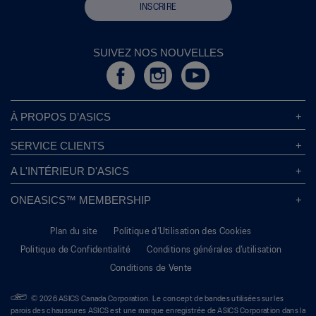
INSCRIRE
SUIVEZ NOS NOUVELLES
À PROPOS D’ASICS
À Propos D’ASICS
SERVICE CLIENTS
Responsabilités d’entreprise
Magasins ASICS
A L'INTÉRIEUR D'ASICS
Politique de Confidentialité
Localisateur de Magasin
Sound Mind, Sound Body™
FAQs
ONEASICS™ MEMBERSHIP
Politique de Retour
Durabilité
Carrières
A propos de OneASICS™
Information sur l’expédition
L’empreinte de Carbone
Plan du site
Politique d’Utilisation des Cookies
S'inscrire gratuitement
Conditions Promotionnelles
Dynamisez vos idées
Politique de Confidentialité
Conditions générales d’utilisation
FAQ OneASICS™
Suivre Votre Commande
Give Back Box®
Conditions de Vente
Bienvenue à OneASICS™
Gérer les préférences de cookies
Move Her Mind
Conditions générales d'utilisation
Guide De La Pronation
Étude mondiale State of Mind
© 2026 ASICS Canada Corporation. Le concept de bandes utilisées sur les
Contactez ASICS
parois des chaussures ASICS est une marque enregistrée de ASICS Corporation dans la