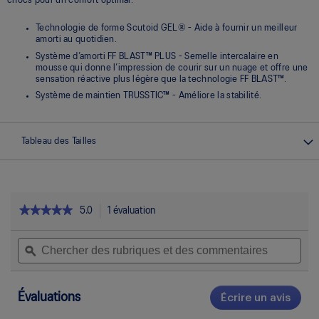
chocs pour un confort optimal.
Technologie de forme Scutoid GEL® - Aide à fournir un meilleur
amorti au quotidien.
Système d’amorti FF BLAST™ PLUS - Semelle intercalaire en
mousse qui donne l’impression de courir sur un nuage et offre une
sensation réactive plus légère que la technologie FF BLAST™.
Système de maintien TRUSSTIC™ - Améliore la stabilité.
Tableau des Tailles
★★★★★
★★★★★
5.0
1 évaluation
Cette
action
5
étoile(s)
Chercher
Che
permettra
sur
des
ϙ
des
d’accéder
5.
rubriques
rubr
aux
Lire
et
et
commentaires.
les
des
des
avis
Évaluations
Écrire un avis
.
pour
commentaires
com
Cett
US7-