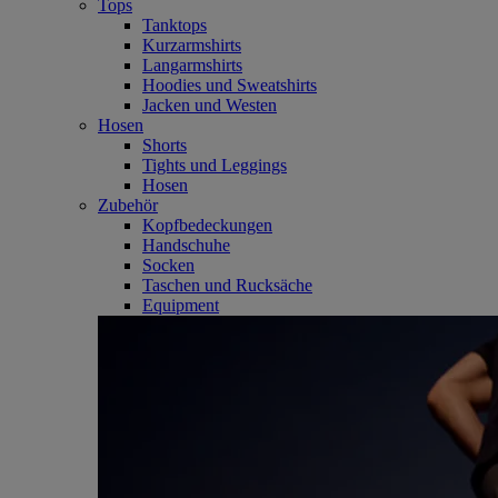
Tops
Tanktops
Kurzarmshirts
Langarmshirts
Hoodies und Sweatshirts
Jacken und Westen
Hosen
Shorts
Tights und Leggings
Hosen
Zubehör
Kopfbedeckungen
Handschuhe
Socken
Taschen und Rucksäche
Equipment