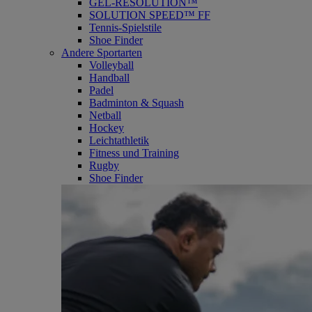
GEL-RESOLUTION™
SOLUTION SPEED™ FF
Tennis-Spielstile
Shoe Finder
Andere Sportarten
Volleyball
Handball
Padel
Badminton & Squash
Netball
Hockey
Leichtathletik
Fitness und Training
Rugby
Shoe Finder