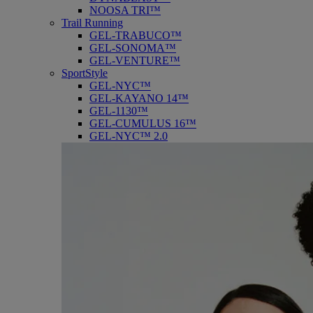
NOOSA TRI™
Trail Running
GEL-TRABUCO™
GEL-SONOMA™
GEL-VENTURE™
SportStyle
GEL-NYC™
GEL-KAYANO 14™
GEL-1130™
GEL-CUMULUS 16™
GEL-NYC™ 2.0