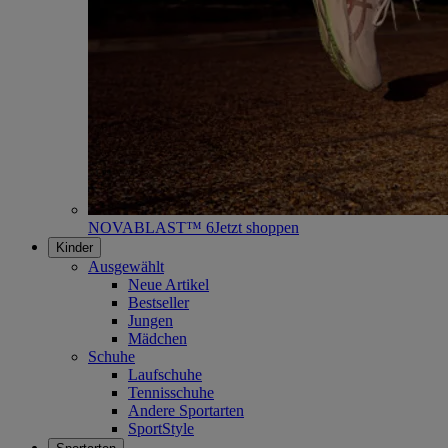
NOVABLAST™ 6
Jetzt shoppen
Kinder
Ausgewählt
Neue Artikel
Bestseller
Jungen
Mädchen
Schuhe
Laufschuhe
Tennisschuhe
Andere Sportarten
SportStyle