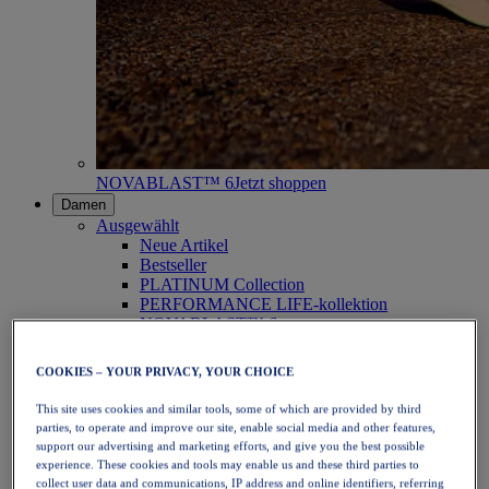
NOVABLAST™ 6
Jetzt shoppen
Damen
Ausgewählt
Neue Artikel
Bestseller
PLATINUM Collection
PERFORMANCE LIFE-kollektion
NOVABLAST™ 6
Schuhe
Laufen
COOKIES – YOUR PRIVACY, YOUR CHOICE
Trailrunning
Tennis
This site uses cookies and similar tools, some of which are provided by third
Volleyball
parties, to operate and improve our site, enable social media and other features,
Handball
support our advertising and marketing efforts, and give you the best possible
Padel
experience. These cookies and tools may enable us and these third parties to
Korbball
collect user data and communications, IP address and online identifiers, referring