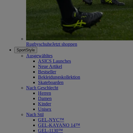
Rugbyschuhe
Jetzt shoppen
SportStyle
Ausgewähltes
ASICS Launches
Neue Artikel
Bestseller
Bekleidungskollektion
Skateboarden
Nach Geschlecht
Herren
Damen
Kinder
Unisex
Nach Stil
GEL-NYC™
GEL-KAYANO 14™
GEL-1130™