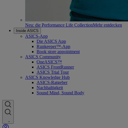
Neu: die Performance Life Collection
Mehr entdecken
Inside ASICS
ASICS-App
Die ASICS App
Runkeeper™-App
Book store appointment
ASICS Community
OneASICS™
ASICS FrontRunner
ASICS Trial Tour
ASICS Knowledge Hub
ASICS-Ratgeber
Nachhaltigkeit
Sound Mind, Sound Body