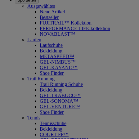
Sportarten
Ausgewähltes
Neue Artikel
Bestseller
FUJITRAIL™ Kollektion
PERFORMANCE LIFE-kollektion
NOVABLAST™
Laufen
Laufschuhe
Bekleidung
METASPEED™
GEL-NIMBUS™
GEL-KAYANO™
Shoe Finder
Trail Running
Trail Running Schuhe
Bekleidung
GEL-TRABUCO™
GEL-SONOMA™
GEL-VENTURE™
Shoe Finder
Tennis
Tennisschuhe
Bekleidung
COURT FF™