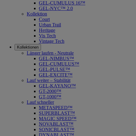
GEL-CUMULUS 16™
GEL-NYC™ 2.0
Kollektion
Court
Urban Trail
Heritage
Vis Tech
Vintage Tech
Kollektionen
Länger laufen - Neutrale
GEL-NIMBUS™
GEL-CUMULUS™
GEL-PULSE™
GEL-EXCITE™
Lauf weiter – Stabilität
GEL-KAYANO™
GT-2000™
GT-1000™
Lauf schneller
METASPEED™
SUPERBLAST™
MAGIC SPEED™
NOVABLAST™
SONICBLAST™
DYNABLAST™