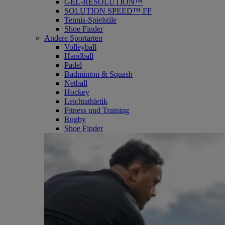
GEL-RESOLUTION™
SOLUTION SPEED™ FF
Tennis-Spielstile
Shoe Finder
Andere Sportarten
Volleyball
Handball
Padel
Badminton & Squash
Netball
Hockey
Leichtathletik
Fitness und Training
Rugby
Shoe Finder