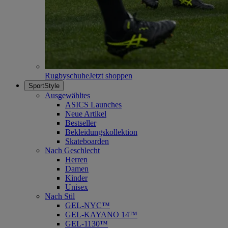
Rugbyschuhe
Jetzt shoppen
SportStyle
Ausgewähltes
ASICS Launches
Neue Artikel
Bestseller
Bekleidungskollektion
Skateboarden
Nach Geschlecht
Herren
Damen
Kinder
Unisex
Nach Stil
GEL-NYC™
GEL-KAYANO 14™
GEL-1130™