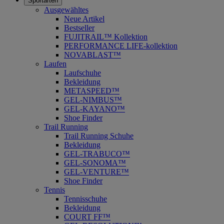
Sportarten
Ausgewähltes
Neue Artikel
Bestseller
FUJITRAIL™ Kollektion
PERFORMANCE LIFE-kollektion
NOVABLAST™
Laufen
Laufschuhe
Bekleidung
METASPEED™
GEL-NIMBUS™
GEL-KAYANO™
Shoe Finder
Trail Running
Trail Running Schuhe
Bekleidung
GEL-TRABUCO™
GEL-SONOMA™
GEL-VENTURE™
Shoe Finder
Tennis
Tennisschuhe
Bekleidung
COURT FF™