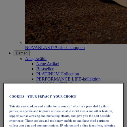
NOVABLAST™ 6
Jetzt shoppen
Damen
Ausgewählt
Neue Artikel
Bestseller
PLATINUM Collection
PERFORMANCE LIFE-kollektion
NOVABLAST™ 6
Schuhe
Laufen
COOKIES – YOUR PRIVACY, YOUR CHOICE
Trailrunning
Tennis
This site uses cookies and similar tools, some of which are provided by third
Volleyball
parties, to operate and improve our site, enable social media and other features,
Handball
support our advertising and marketing efforts, and give you the best possible
Padel
experience. These cookies and tools may enable us and these third parties to
Korbball
collect user data and communications, IP address and online identifiers, referring