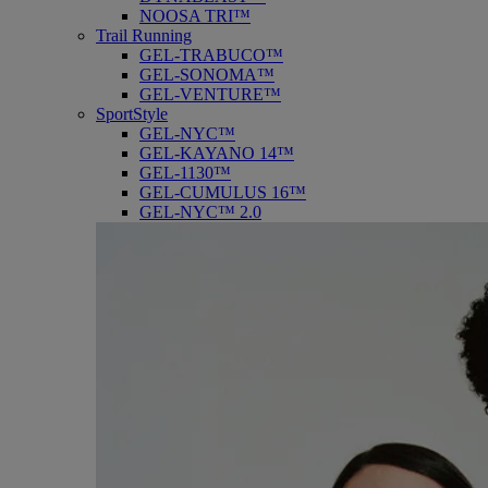
NOOSA TRI™
Trail Running
GEL-TRABUCO™
GEL-SONOMA™
GEL-VENTURE™
SportStyle
GEL-NYC™
GEL-KAYANO 14™
GEL-1130™
GEL-CUMULUS 16™
GEL-NYC™ 2.0