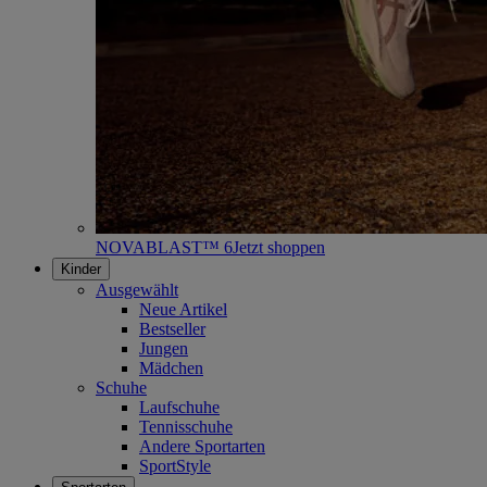
NOVABLAST™ 6
Jetzt shoppen
Kinder
Ausgewählt
Neue Artikel
Bestseller
Jungen
Mädchen
Schuhe
Laufschuhe
Tennisschuhe
Andere Sportarten
SportStyle