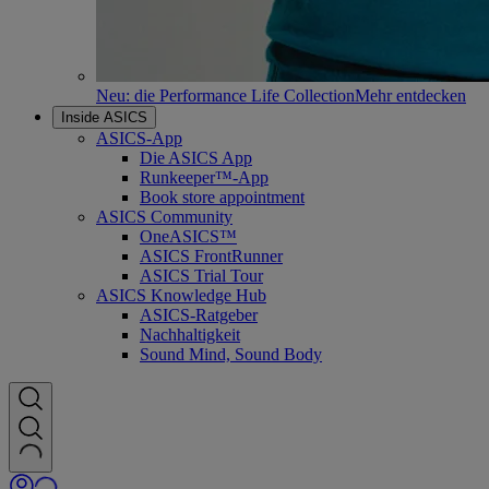
Neu: die Performance Life Collection
Mehr entdecken
Inside ASICS
ASICS-App
Die ASICS App
Runkeeper™-App
Book store appointment
ASICS Community
OneASICS™
ASICS FrontRunner
ASICS Trial Tour
ASICS Knowledge Hub
ASICS-Ratgeber
Nachhaltigkeit
Sound Mind, Sound Body