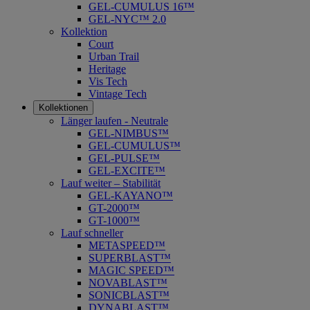
GEL-CUMULUS 16™
GEL-NYC™ 2.0
Kollektion
Court
Urban Trail
Heritage
Vis Tech
Vintage Tech
Kollektionen
Länger laufen - Neutrale
GEL-NIMBUS™
GEL-CUMULUS™
GEL-PULSE™
GEL-EXCITE™
Lauf weiter – Stabilität
GEL-KAYANO™
GT-2000™
GT-1000™
Lauf schneller
METASPEED™
SUPERBLAST™
MAGIC SPEED™
NOVABLAST™
SONICBLAST™
DYNABLAST™