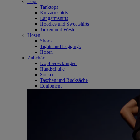
Tops
Tanktops
Kurzarmshirts
Langarmshirts
Hoodies und Sweatshirts
Jacken und Westen
Hosen
Shorts
Tights und Leggings
Hosen
Zubehör
Kopfbedeckungen
Handschuhe
Socken
Taschen und Rucksäche
Equipment