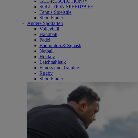
GEL-RESOLUTION™
SOLUTION SPEED™ FF
Tennis-Spielstile
Shoe Finder
Andere Sportarten
Volleyball
Handball
Padel
Badminton & Squash
Netball
Hockey
Leichtathletik
Fitness und Training
Rugby
Shoe Finder