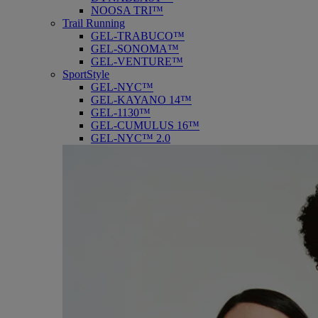
NOOSA TRI™
Trail Running
GEL-TRABUCO™
GEL-SONOMA™
GEL-VENTURE™
SportStyle
GEL-NYC™
GEL-KAYANO 14™
GEL-1130™
GEL-CUMULUS 16™
GEL-NYC™ 2.0