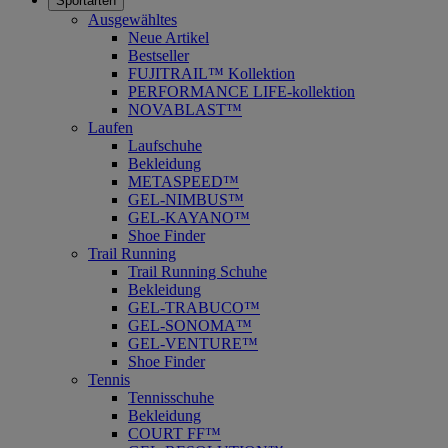
Sportarten
Ausgewähltes
Neue Artikel
Bestseller
FUJITRAIL™ Kollektion
PERFORMANCE LIFE-kollektion
NOVABLAST™
Laufen
Laufschuhe
Bekleidung
METASPEED™
GEL-NIMBUS™
GEL-KAYANO™
Shoe Finder
Trail Running
Trail Running Schuhe
Bekleidung
GEL-TRABUCO™
GEL-SONOMA™
GEL-VENTURE™
Shoe Finder
Tennis
Tennisschuhe
Bekleidung
COURT FF™