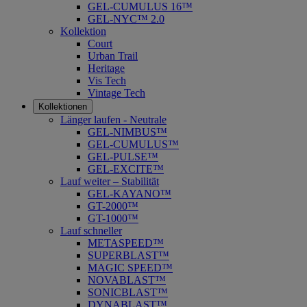
GEL-CUMULUS 16™
GEL-NYC™ 2.0
Kollektion
Court
Urban Trail
Heritage
Vis Tech
Vintage Tech
Kollektionen
Länger laufen - Neutrale
GEL-NIMBUS™
GEL-CUMULUS™
GEL-PULSE™
GEL-EXCITE™
Lauf weiter – Stabilität
GEL-KAYANO™
GT-2000™
GT-1000™
Lauf schneller
METASPEED™
SUPERBLAST™
MAGIC SPEED™
NOVABLAST™
SONICBLAST™
DYNABLAST™