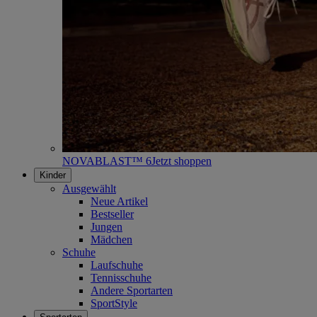
NOVABLAST™ 6
Jetzt shoppen
Kinder
Ausgewählt
Neue Artikel
Bestseller
Jungen
Mädchen
Schuhe
Laufschuhe
Tennisschuhe
Andere Sportarten
SportStyle