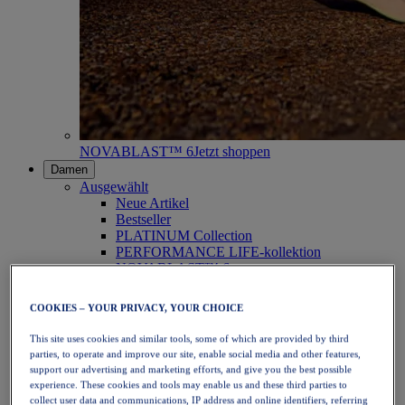
NOVABLAST™ 6
Jetzt shoppen
Damen
Ausgewählt
Neue Artikel
Bestseller
PLATINUM Collection
PERFORMANCE LIFE-kollektion
NOVABLAST™ 6
Schuhe
Laufen
COOKIES – YOUR PRIVACY, YOUR CHOICE
Trailrunning
Tennis
This site uses cookies and similar tools, some of which are provided by third
Volleyball
parties, to operate and improve our site, enable social media and other features,
Handball
support our advertising and marketing efforts, and give you the best possible
Padel
experience. These cookies and tools may enable us and these third parties to
Korbball
collect user data and communications, IP address and online identifiers, referring