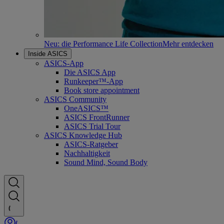
Neu: die Performance Life Collection
Mehr entdecken
Inside ASICS
ASICS-App
Die ASICS App
Runkeeper™-App
Book store appointment
ASICS Community
OneASICS™
ASICS FrontRunner
ASICS Trial Tour
ASICS Knowledge Hub
ASICS-Ratgeber
Nachhaltigkeit
Sound Mind, Sound Body