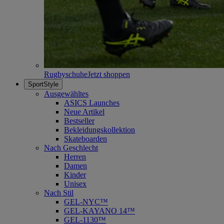
Rugbyschuhe
Jetzt shoppen
SportStyle
Ausgewähltes
ASICS Launches
Neue Artikel
Bestseller
Bekleidungskollektion
Skateboarden
Nach Geschlecht
Herren
Damen
Kinder
Unisex
Nach Stil
GEL-NYC™
GEL-KAYANO 14™
GEL-1130™