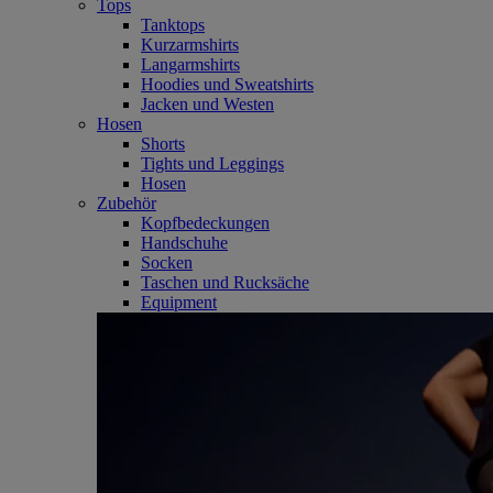
Tops
Tanktops
Kurzarmshirts
Langarmshirts
Hoodies und Sweatshirts
Jacken und Westen
Hosen
Shorts
Tights und Leggings
Hosen
Zubehör
Kopfbedeckungen
Handschuhe
Socken
Taschen und Rucksäche
Equipment