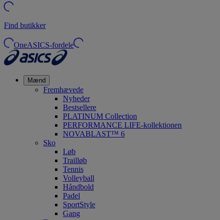
Find butikker
OneASICS-fordele
Mænd
Fremhævede
Nyheder
Bestsellere
PLATINUM Collection
PERFORMANCE LIFE-kollektionen
NOVABLAST™ 6
Sko
Løb
Trailløb
Tennis
Volleyball
Håndbold
Padel
SportStyle
Gang