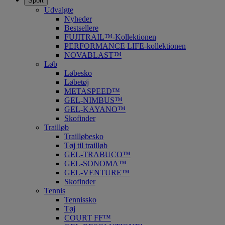
Sport
Udvalgte
Nyheder
Bestsellere
FUJITRAIL™-Kollektionen
PERFORMANCE LIFE-kollektionen
NOVABLAST™
Løb
Løbesko
Løbetøj
METASPEED™
GEL-NIMBUS™
GEL-KAYANO™
Skofinder
Trailløb
Trailløbesko
Tøj til trailløb
GEL-TRABUCO™
GEL-SONOMA™
GEL-VENTURE™
Skofinder
Tennis
Tennissko
Tøj
COURT FF™