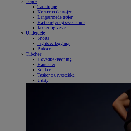
Toppe
Tanktoppe
Kortærmede trøjer
Langærmede trøjer
Hættetrøjer og sweatshirts
Jakker og veste
Underdele
Shorts
Tights & leggings
Bukser
Tilbehør
Hovedbeklædning
Handsker
Sokker
Tasker og rygsække
Udstyr