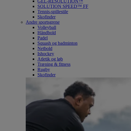
GEL-RESOLUTION™
SOLUTION SPEED™ FF
Tennis-spillestile
Skofinder
Andre sportsgrene
Volleyball
Håndbold
Padel
Squash og badminton
Netbold
Ishockey
Atletik og løb
Træning & fitness
Rugby
Skofinder