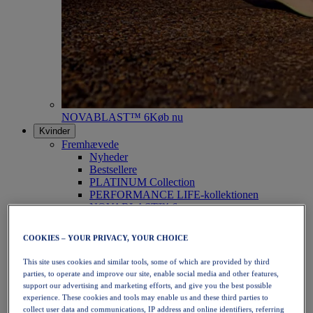
NOVABLAST™ 6
Køb nu
Kvinder
Fremhævede
Nyheder
Bestsellere
PLATINUM Collection
PERFORMANCE LIFE-kollektionen
NOVABLAST™ 6
Sko
Løb
COOKIES – YOUR PRIVACY, YOUR CHOICE
Trailløb
Tennis
This site uses cookies and similar tools, some of which are provided by third
Volleyball
parties, to operate and improve our site, enable social media and other features,
Håndbold
support our advertising and marketing efforts, and give you the best possible
Padel
experience. These cookies and tools may enable us and these third parties to
Netbold
collect user data and communications, IP address and online identifiers, referring