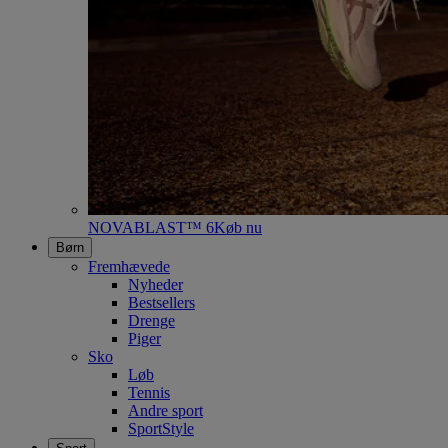
NOVABLAST™ 6
Køb nu
Børn
Fremhævede
Nyheder
Bestsellers
Drenge
Piger
Sko
Løb
Tennis
Andre sport
SportStyle