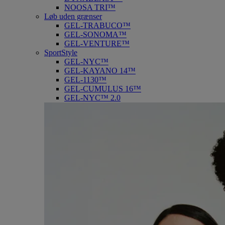
NOOSA TRI™
Løb uden grænser
GEL-TRABUCO™
GEL-SONOMA™
GEL-VENTURE™
SportStyle
GEL-NYC™
GEL-KAYANO 14™
GEL-1130™
GEL-CUMULUS 16™
GEL-NYC™ 2.0