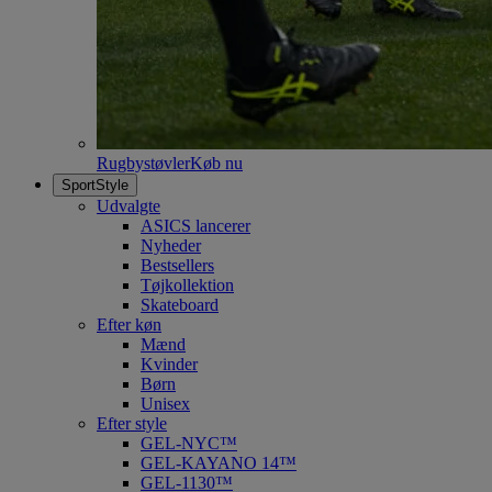
Rugbystøvler
Køb nu
SportStyle
Udvalgte
ASICS lancerer
Nyheder
Bestsellers
Tøjkollektion
Skateboard
Efter køn
Mænd
Kvinder
Børn
Unisex
Efter style
GEL-NYC™
GEL-KAYANO 14™
GEL-1130™