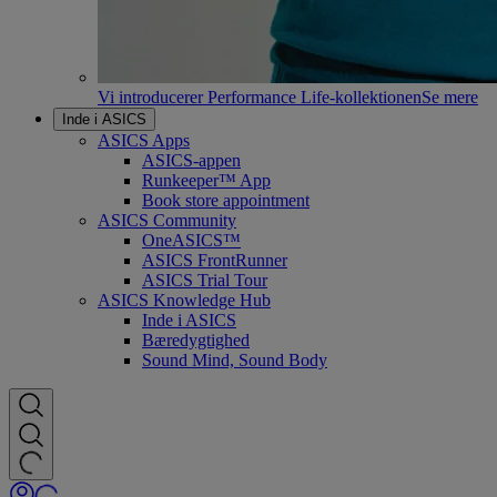
Vi introducerer Performance Life-kollektionen
Se mere
Inde i ASICS
ASICS Apps
ASICS-appen
Runkeeper™ App
Book store appointment
ASICS Community
OneASICS™
ASICS FrontRunner
ASICS Trial Tour
ASICS Knowledge Hub
Inde i ASICS
Bæredygtighed
Sound Mind, Sound Body