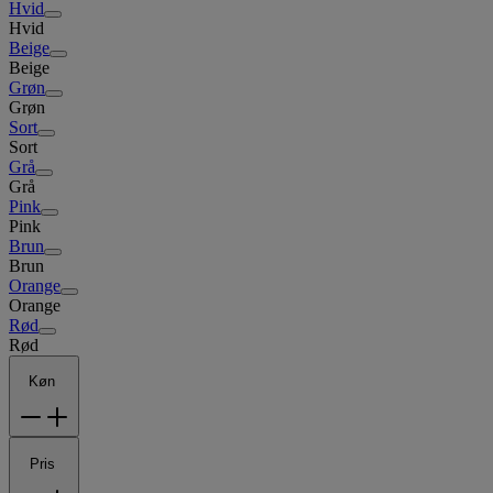
Hvid
Hvid
Beige
Beige
Grøn
Grøn
Sort
Sort
Grå
Grå
Pink
Pink
Brun
Brun
Orange
Orange
Rød
Rød
Køn
Pris