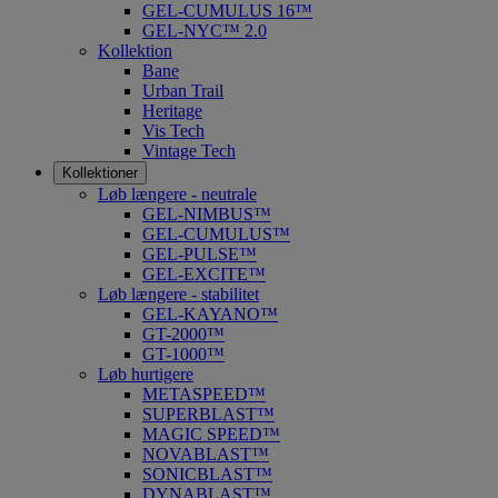
GEL-CUMULUS 16™
GEL-NYC™ 2.0
Kollektion
Bane
Urban Trail
Heritage
Vis Tech
Vintage Tech
Kollektioner
Løb længere - neutrale
GEL-NIMBUS™
GEL-CUMULUS™
GEL-PULSE™
GEL-EXCITE™
Løb længere - stabilitet
GEL-KAYANO™
GT-2000™
GT-1000™
Løb hurtigere
METASPEED™
SUPERBLAST™
MAGIC SPEED™
NOVABLAST™
SONICBLAST™
DYNABLAST™