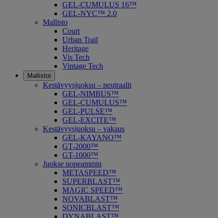
GEL-CUMULUS 16™
GEL-NYC™ 2.0
Mallisto
Court
Urban Trail
Heritage
Vis Tech
Vintage Tech
Mallistot
Kestävyysjuoksu – neutraalit
GEL-NIMBUS™
GEL-CUMULUS™
GEL-PULSE™
GEL-EXCITE™
Kestävyysjuoksu – vakaus
GEL-KAYANO™
GT-2000™
GT-1000™
Juokse nopeammin
METASPEED™
SUPERBLAST™
MAGIC SPEED™
NOVABLAST™
SONICBLAST™
DYNABLAST™