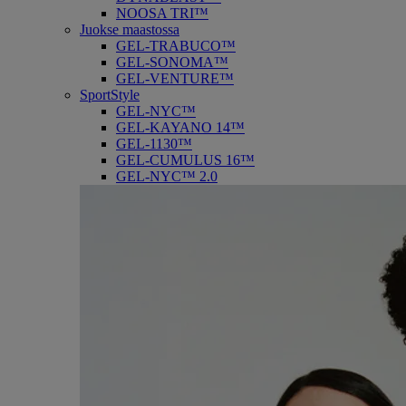
NOOSA TRI™
Juokse maastossa
GEL-TRABUCO™
GEL-SONOMA™
GEL-VENTURE™
SportStyle
GEL-NYC™
GEL-KAYANO 14™
GEL-1130™
GEL-CUMULUS 16™
GEL-NYC™ 2.0