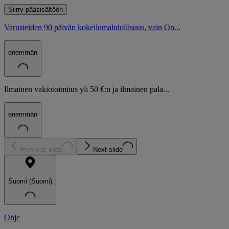
Siirry pääsisältöön
Varusteiden 90 päivän kokeilumahdollisuus, vain On...
enemmän
Ilmainen vakiotoimitus yli 50 €:n ja ilmainen pala...
enemmän
Previous slide
Next slide
Suomi (Suomi)
Ohje