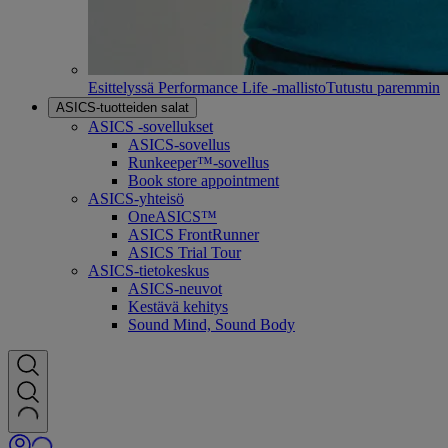
Esittelyssä Performance Life -mallisto
Tutustu paremmin
ASICS-tuotteiden salat
ASICS -sovellukset
ASICS-sovellus
Runkeeper™-sovellus
Book store appointment
ASICS-yhteisö
OneASICS™
ASICS FrontRunner
ASICS Trial Tour
ASICS-tietokeskus
ASICS-neuvot
Kestävä kehitys
Sound Mind, Sound Body