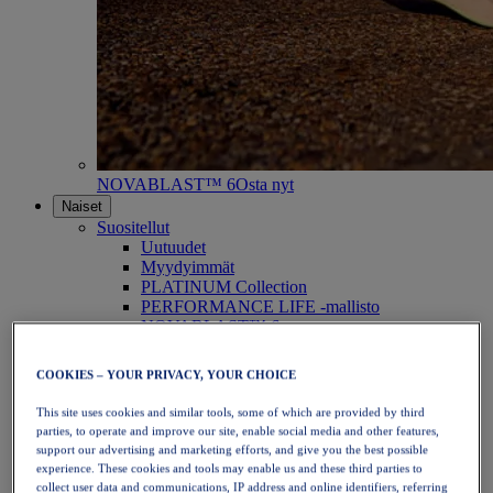
NOVABLAST™ 6
Osta nyt
Naiset
Suositellut
Uutuudet
Myydyimmät
PLATINUM Collection
PERFORMANCE LIFE -mallisto
NOVABLAST™ 6
Kengät
Juoksu
COOKIES – YOUR PRIVACY, YOUR CHOICE
Polkujuoksu
Tennis
This site uses cookies and similar tools, some of which are provided by third
Lentopallo
parties, to operate and improve our site, enable social media and other features,
Käsipallo
support our advertising and marketing efforts, and give you the best possible
Padel
experience. These cookies and tools may enable us and these third parties to
Verkkopallo
collect user data and communications, IP address and online identifiers, referring