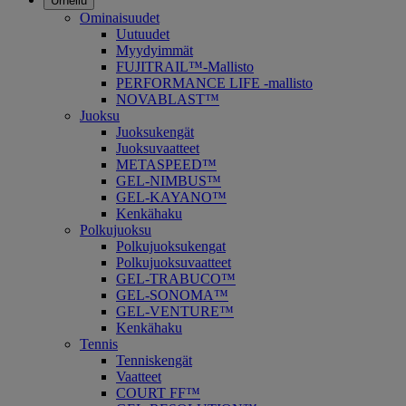
Urheilu
Ominaisuudet
Uutuudet
Myydyimmät
FUJITRAIL™-Mallisto
PERFORMANCE LIFE -mallisto
NOVABLAST™
Juoksu
Juoksukengät
Juoksuvaatteet
METASPEED™
GEL-NIMBUS™
GEL-KAYANO™
Kenkähaku
Polkujuoksu
Polkujuoksukengat
Polkujuoksuvaatteet
GEL-TRABUCO™
GEL-SONOMA™
GEL-VENTURE™
Kenkähaku
Tennis
Tenniskengät
Vaatteet
COURT FF™