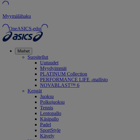
Myymälähaku
OneASICS-edut
Miehet
Suositellut
Uutuudet
Myydyimmät
PLATINUM Collection
PERFORMANCE LIFE -mallisto
NOVABLAST™ 6
Kengät
Juoksu
Polkujuoksu
Tennis
Lentopallo
Käsipallo
Padel
SportStyle
Kävely