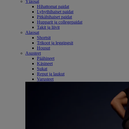
Yläosat
Hihattomat paidat
Lyhythihaiset paidat
Pitkähihaiset paidat
Hupparit ja collegepaidat
Takit ja liivit
Alaosat
Shortsit
Trikoot ja leggingsit
Housut
Asusteet
Päähineet
Käsineet
Sukat
Reput ja laukut
Varusteet