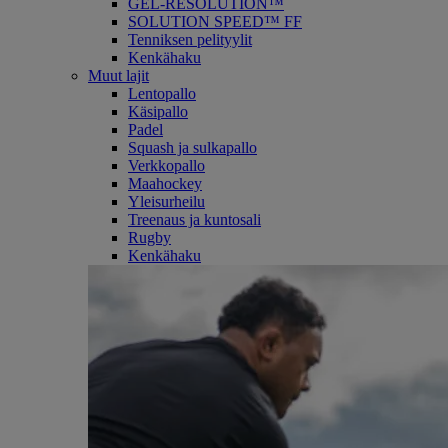
GEL-RESOLUTION™
SOLUTION SPEED™ FF
Tenniksen pelityylit
Kenkähaku
Muut lajit
Lentopallo
Käsipallo
Padel
Squash ja sulkapallo
Verkkopallo
Maahockey
Yleisurheilu
Treenaus ja kuntosali
Rugby
Kenkähaku