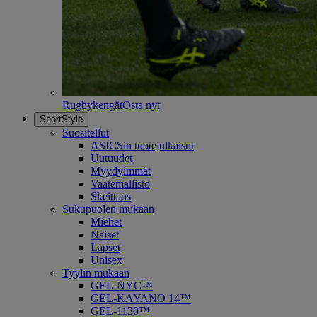
Rugbykengät
Osta nyt
SportStyle
Suositellut
ASICSin tuotejulkaisut
Uutuudet
Myydyimmät
Vaatemallisto
Skeittaus
Sukupuolen mukaan
Miehet
Naiset
Lapset
Unisex
Tyylin mukaan
GEL-NYC™
GEL-KAYANO 14™
GEL-1130™