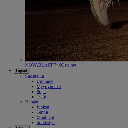
NOVABLAST™ 6
Osta nyt
Lapset
Suositellut
Uutuudet
Myydyimmät
Pojat
Tytöt
Kengät
Juoksu
Tennis
Muut lajit
SportStyle