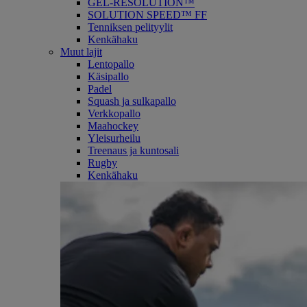
GEL-RESOLUTION™
SOLUTION SPEED™ FF
Tenniksen pelityylit
Kenkähaku
Muut lajit
Lentopallo
Käsipallo
Padel
Squash ja sulkapallo
Verkkopallo
Maahockey
Yleisurheilu
Treenaus ja kuntosali
Rugby
Kenkähaku