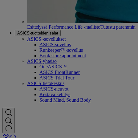
Esittelyssä Performance Life -mallisto
Tutustu paremmin
ASICS-tuotteiden salat
ASICS -sovellukset
ASICS-sovellus
Runkeeper™-sovellus
Book store appointment
ASICS-yhteisö
OneASICS™
ASICS FrontRunner
ASICS Trial Tour
ASICS-tietokeskus
ASICS-neuvot
Kestävä kehitys
Sound Mind, Sound Body