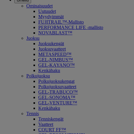
Urheilu
Ominaisuudet
Uutuudet
Myydyimmät
FUJITRAIL™-Mallisto
PERFORMANCE LIFE -mallisto
NOVABLAST™
Juoksu
Juoksukengät
Juoksuvaatteet
METASPEED™
GEL-NIMBUS™
GEL-KAYANO™
Kenkähaku
Polkujuoksu
Polkujuoksukengat
Polkujuoksuvaatteet
GEL-TRABUCO™
GEL-SONOMA™
GEL-VENTURE™
Kenkähaku
Tennis
Tenniskengät
Vaatteet
COURT FF™