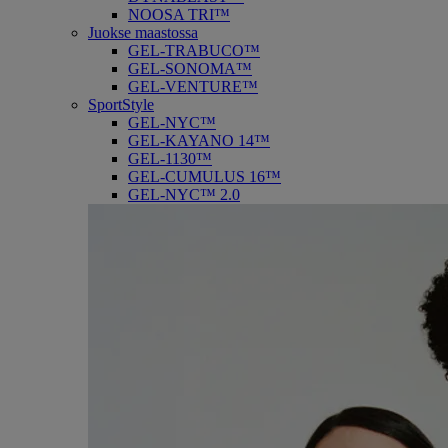
NOOSA TRI™
Juokse maastossa
GEL-TRABUCO™
GEL-SONOMA™
GEL-VENTURE™
SportStyle
GEL-NYC™
GEL-KAYANO 14™
GEL-1130™
GEL-CUMULUS 16™
GEL-NYC™ 2.0