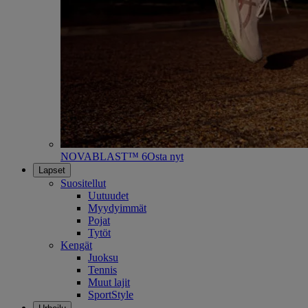
NOVABLAST™ 6
Osta nyt
Lapset
Suositellut
Uutuudet
Myydyimmät
Pojat
Tytöt
Kengät
Juoksu
Tennis
Muut lajit
SportStyle