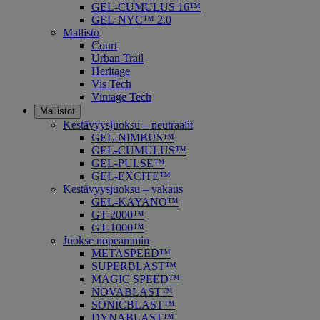
GEL-CUMULUS 16™
GEL-NYC™ 2.0
Mallisto
Court
Urban Trail
Heritage
Vis Tech
Vintage Tech
Mallistot
Kestävyysjuoksu – neutraalit
GEL-NIMBUS™
GEL-CUMULUS™
GEL-PULSE™
GEL-EXCITE™
Kestävyysjuoksu – vakaus
GEL-KAYANO™
GT-2000™
GT-1000™
Juokse nopeammin
METASPEED™
SUPERBLAST™
MAGIC SPEED™
NOVABLAST™
SONICBLAST™
DYNABLAST™