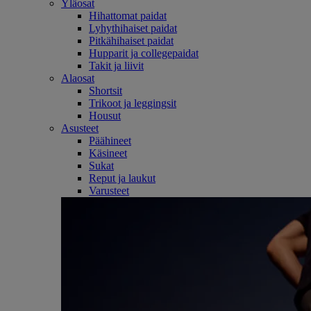
Yläosat
Hihattomat paidat
Lyhythihaiset paidat
Pitkähihaiset paidat
Hupparit ja collegepaidat
Takit ja liivit
Alaosat
Shortsit
Trikoot ja leggingsit
Housut
Asusteet
Päähineet
Käsineet
Sukat
Reput ja laukut
Varusteet