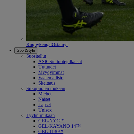
Rugbykengät
Osta nyt
SportStyle
Suositellut
ASICSin tuotejulkaisut
Uutuudet
Myydyimmät
Vaatemallisto
Skeittaus
Sukupuolen mukaan
Miehet
Naiset
Lapset
Unisex
Tyylin mukaan
GEL-NYC™
GEL-KAYANO 14™
GEL-1130™