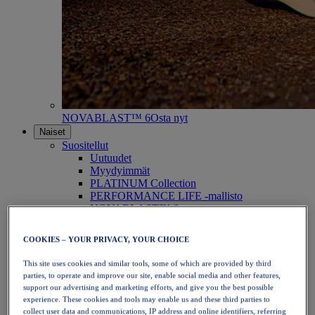
NOVABLAST™ 6
Osta nyt
Naiset
Suositellut
Uutuudet
Myydyimmät
PLATINUM Collection
PERFORMANCE LIFE -mallisto
NOVABLAST™ 6
Kengät
Juoksu
COOKIES – YOUR PRIVACY, YOUR CHOICE
Polkujuoksu
Tennis
This site uses cookies and similar tools, some of which are provided by third
Lentopallo
parties, to operate and improve our site, enable social media and other features,
Käsipallo
support our advertising and marketing efforts, and give you the best possible
Padel
experience. These cookies and tools may enable us and these third parties to
Verkkopallo
collect user data and communications, IP address and online identifiers, referring