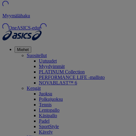
Myymälähaku
OneASICS-edut
Miehet
Suositellut
Uutuudet
Myydyimmät
PLATINUM Collection
PERFORMANCE LIFE -mallisto
NOVABLAST™ 6
Kengät
Juoksu
Polkujuoksu
Tennis
Lentopallo
Käsipallo
Padel
SportStyle
Kävely