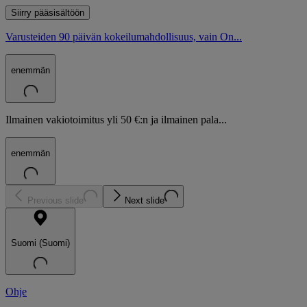
Siirry pääsisältöön
Varusteiden 90 päivän kokeilumahdollisuus, vain On...
enemmän
Ilmainen vakiotoimitus yli 50 €:n ja ilmainen pala...
enemmän
Previous slide
Next slide
Suomi (Suomi)
Ohje