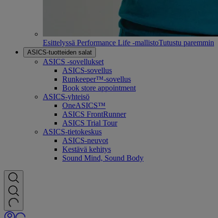
Esittelyssä Performance Life -mallisto
Tutustu paremmin
ASICS-tuotteiden salat
ASICS -sovellukset
ASICS-sovellus
Runkeeper™-sovellus
Book store appointment
ASICS-yhteisö
OneASICS™
ASICS FrontRunner
ASICS Trial Tour
ASICS-tietokeskus
ASICS-neuvot
Kestävä kehitys
Sound Mind, Sound Body