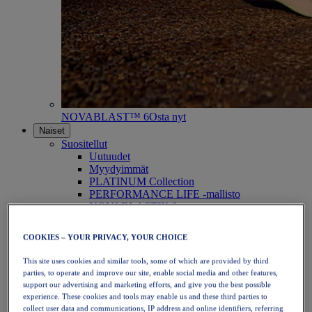
NOVABLAST™ 6
Osta nyt
Naiset
Suositellut
Uutuudet
Myydyimmät
PLATINUM Collection
PERFORMANCE LIFE -mallisto
NOVABLAST™ 6
Kengät
Juoksu
COOKIES – YOUR PRIVACY, YOUR CHOICE
Polkujuoksu
Tennis
This site uses cookies and similar tools, some of which are provided by third
Lentopallo
parties, to operate and improve our site, enable social media and other features,
Käsipallo
support our advertising and marketing efforts, and give you the best possible
Padel
experience. These cookies and tools may enable us and these third parties to
Verkkopallo
collect user data and communications, IP address and online identifiers, referring