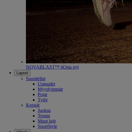
NOVABLAST™ 6
Osta nyt
Lapset
Suositellut
Uutuudet
Myydyimmät
Pojat
Tytöt
Kengät
Juoksu
Tennis
Muut lajit
SportStyle