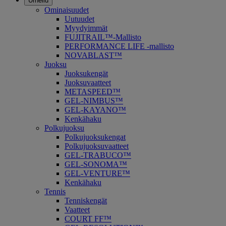
Urheilu
Ominaisuudet
Uutuudet
Myydyimmät
FUJITRAIL™-Mallisto
PERFORMANCE LIFE -mallisto
NOVABLAST™
Juoksu
Juoksukengät
Juoksuvaatteet
METASPEED™
GEL-NIMBUS™
GEL-KAYANO™
Kenkähaku
Polkujuoksu
Polkujuoksukengat
Polkujuoksuvaatteet
GEL-TRABUCO™
GEL-SONOMA™
GEL-VENTURE™
Kenkähaku
Tennis
Tenniskengät
Vaatteet
COURT FF™