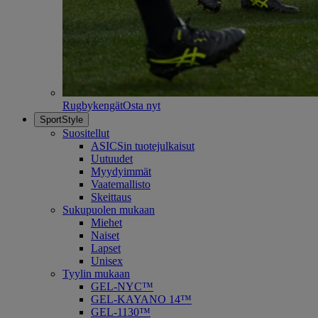
Rugbykengät
Osta nyt
SportStyle
Suositellut
ASICSin tuotejulkaisut
Uutuudet
Myydyimmät
Vaatemallisto
Skeittaus
Sukupuolen mukaan
Miehet
Naiset
Lapset
Unisex
Tyylin mukaan
GEL-NYC™
GEL-KAYANO 14™
GEL-1130™