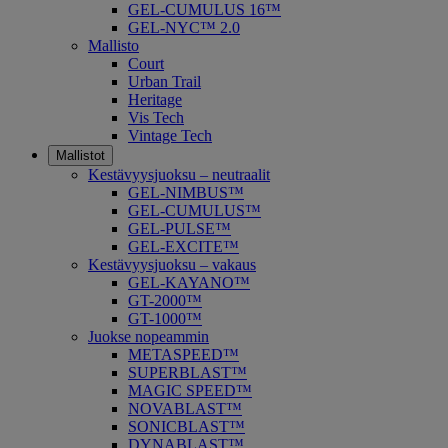
GEL-CUMULUS 16™
GEL-NYC™ 2.0
Mallisto
Court
Urban Trail
Heritage
Vis Tech
Vintage Tech
Mallistot
Kestävyysjuoksu – neutraalit
GEL-NIMBUS™
GEL-CUMULUS™
GEL-PULSE™
GEL-EXCITE™
Kestävyysjuoksu – vakaus
GEL-KAYANO™
GT-2000™
GT-1000™
Juokse nopeammin
METASPEED™
SUPERBLAST™
MAGIC SPEED™
NOVABLAST™
SONICBLAST™
DYNABLAST™