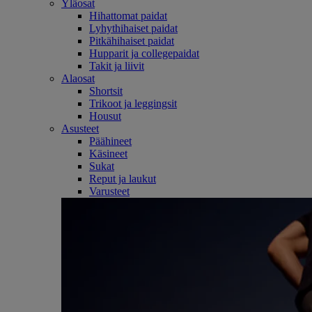
Yläosat
Hihattomat paidat
Lyhythihaiset paidat
Pitkähihaiset paidat
Hupparit ja collegepaidat
Takit ja liivit
Alaosat
Shortsit
Trikoot ja leggingsit
Housut
Asusteet
Päähineet
Käsineet
Sukat
Reput ja laukut
Varusteet