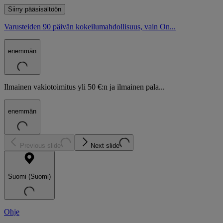
Siirry pääsisältöön
Varusteiden 90 päivän kokeilumahdollisuus, vain On...
enemmän
Ilmainen vakiotoimitus yli 50 €:n ja ilmainen pala...
enemmän
Previous slide
Next slide
Suomi (Suomi)
Ohje