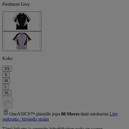
Piedmont Grey
Koko
XS
S
M
L
XL
.
.
.
OneASICS™-jäsenille jopa
80
Moves
tästä ostoksesta
Liity
maksutta / kirjaudu sisään
Tämä leikattu ja ommeltu lyhythihainen paita on saanut