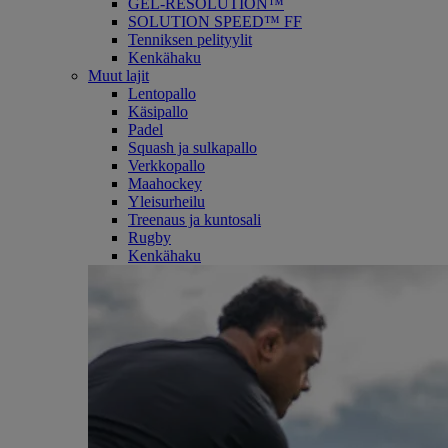
GEL-RESOLUTION™
SOLUTION SPEED™ FF
Tenniksen pelityylit
Kenkähaku
Muut lajit
Lentopallo
Käsipallo
Padel
Squash ja sulkapallo
Verkkopallo
Maahockey
Yleisurheilu
Treenaus ja kuntosali
Rugby
Kenkähaku