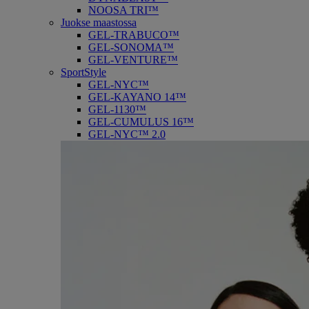
NOOSA TRI™
Juokse maastossa
GEL-TRABUCO™
GEL-SONOMA™
GEL-VENTURE™
SportStyle
GEL-NYC™
GEL-KAYANO 14™
GEL-1130™
GEL-CUMULUS 16™
GEL-NYC™ 2.0