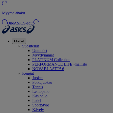
Myymälähaku
OneASICS-edut
Miehet
Suositellut
Uutuudet
Myydyimmät
PLATINUM Collection
PERFORMANCE LIFE -mallisto
NOVABLAST™ 6
Kengät
Juoksu
Polkujuoksu
Tennis
Lentopallo
Käsipallo
Padel
SportStyle
Kävely