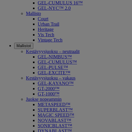
GEL-CUMULUS 16™
GEL-NYC™ 2.0
Mallisto
Court
Urban Trail
Heritage
Vis Tech
Vintage Tech
Mallistot
Kestävyysjuoksu – neutraalit
GEL-NIMBUS™
GEL-CUMULUS™
GEL-PULSE™
GEL-EXCITE™
Kestävyysjuoksu – vakaus
GEL-KAYANO™
GT-2000™
GT-1000™
Juokse nopeammin
METASPEED™
SUPERBLAST™
MAGIC SPEED™
NOVABLAST™
SONICBLAST™
DYNABLAST™