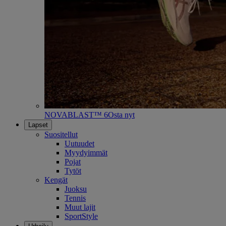
NOVABLAST™ 6
Osta nyt
Lapset
Suositellut
Uutuudet
Myydyimmät
Pojat
Tytöt
Kengät
Juoksu
Tennis
Muut lajit
SportStyle