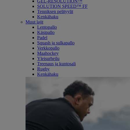
GEL-RESOLUTION™
SOLUTION SPEED™ FF
Tenniksen pelityylit
Kenkähaku
Muut lajit
Lentopallo
Käsipallo
Padel
Squash ja sulkapallo
Verkkopallo
Maahockey
Yleisurheilu
Treenaus ja kuntosali
Rugby
Kenkähaku