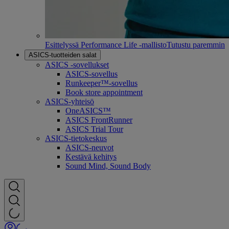
Esittelyssä Performance Life -mallisto
Tutustu paremmin
ASICS-tuotteiden salat
ASICS -sovellukset
ASICS-sovellus
Runkeeper™-sovellus
Book store appointment
ASICS-yhteisö
OneASICS™
ASICS FrontRunner
ASICS Trial Tour
ASICS-tietokeskus
ASICS-neuvot
Kestävä kehitys
Sound Mind, Sound Body