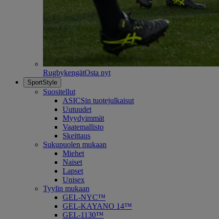
Rugbykengät
Osta nyt
SportStyle
Suositellut
ASICSin tuotejulkaisut
Uutuudet
Myydyimmät
Vaatemallisto
Skeittaus
Sukupuolen mukaan
Miehet
Naiset
Lapset
Unisex
Tyylin mukaan
GEL-NYC™
GEL-KAYANO 14™
GEL-1130™