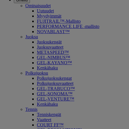
Urheilu
Ominaisuudet
Uutuudet
Myydyimmät
FUJITRAIL™-Mallisto
PERFORMANCE LIFE -mallisto
NOVABLAST™
Juoksu
Juoksukengät
Juoksuvaatteet
METASPEED™
GEL-NIMBUS™
GEL-KAYANO™
Kenkähaku
Polkujuoksu
Polkujuoksukengat
Polkujuoksuvaatteet
GEL-TRABUCO™
GEL-SONOMA™
GEL-VENTURE™
Kenkähaku
Tennis
Tenniskengät
Vaatteet
COURT FF™