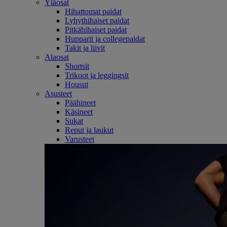
Yläosat
Hihattomat paidat
Lyhythihaiset paidat
Pitkähihaiset paidat
Hupparit ja collegepaidat
Takit ja liivit
Alaosat
Shortsit
Trikoot ja leggingsit
Housut
Asusteet
Päähineet
Käsineet
Sukat
Reput ja laukut
Varusteet