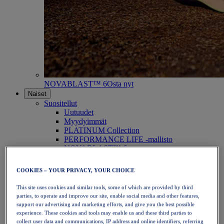
NOVABLAST™ 6
Osta nyt
Naiset
Suositellut
Uutuudet
Myydyimmät
PLATINUM Collection
PERFORMANCE LIFE -mallisto
NOVABLAST™ 6
Kengät
Juoksu
COOKIES – YOUR PRIVACY, YOUR CHOICE
Polkujuoksu
Tennis
This site uses cookies and similar tools, some of which are provided by third
Lentopallo
parties, to operate and improve our site, enable social media and other features,
Käsipallo
support our advertising and marketing efforts, and give you the best possible
Padel
experience. These cookies and tools may enable us and these third parties to
Verkkopallo
collect user data and communications, IP address and online identifiers, referring