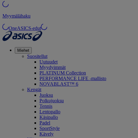
Myymälähaku
OneASICS-edut
Miehet
Suositellut
Uutuudet
Myydyimmät
PLATINUM Collection
PERFORMANCE LIFE -mallisto
NOVABLAST™ 6
Kengät
Juoksu
Polkujuoksu
Tennis
Lentopallo
Käsipallo
Padel
SportStyle
Kävely