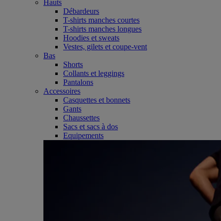
Hauts
Débardeurs
T-shirts manches courtes
T-shirts manches longues
Hoodies et sweats
Vestes, gilets et coupe-vent
Bas
Shorts
Collants et leggings
Pantalons
Accessoires
Casquettes et bonnets
Gants
Chaussettes
Sacs et sacs à dos
Equipements