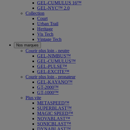
GEL-CUMULUS 16™
GEL-NYC™ 2.0
Collection
Court
Urban Trail
Heritage
Vis Tech
Vintage Tech
Nos marques
Courir plus loin - neutre
GEL-NIMBUS™
GEL-CUMULUS™
GEL-PULSE™
GEL-EXCITE™
Courir plus loin - pronateur
GEL-KAYANO™
GT-2000™
GT-1000™
Plus vite
METASPEED™
SUPERBLAST™
MAGIC SPEED™
NOVABLAST™
SONICBLAST™
DYNABLAST™