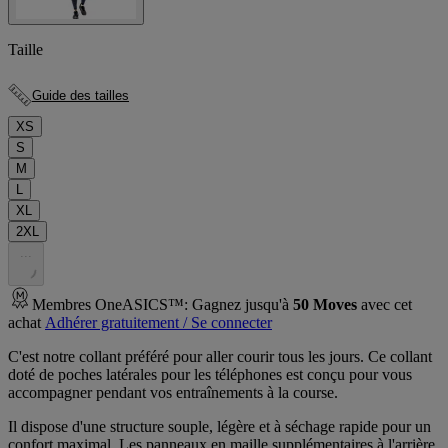
Taille
Guide des tailles
XS
S
M
L
XL
2XL
.
.
.
Membres OneASICS™: Gagnez jusqu'à
50
Moves
avec cet
achat
Adhérer gratuitement / Se connecter
C'est notre collant préféré pour aller courir tous les jours. Ce collant
doté de poches latérales pour les téléphones est conçu pour vous
accompagner pendant vos entraînements à la course.
Il dispose d'une structure souple, légère et à séchage rapide pour un
confort maximal. Les panneaux en maille supplémentaires à l'arrière