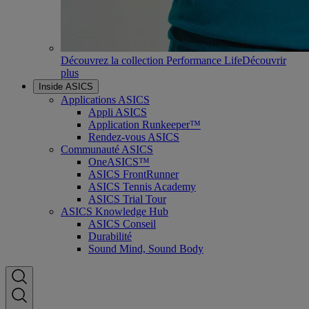
Découvrez la collection Performance Life
Découvrir
plus
Inside ASICS
Applications ASICS
Appli ASICS
Application Runkeeper™
Rendez-vous ASICS
Communauté ASICS
OneASICS™
ASICS FrontRunner
ASICS Tennis Academy
ASICS Trial Tour
ASICS Knowledge Hub
ASICS Conseil
Durabilité
Sound Mind, Sound Body