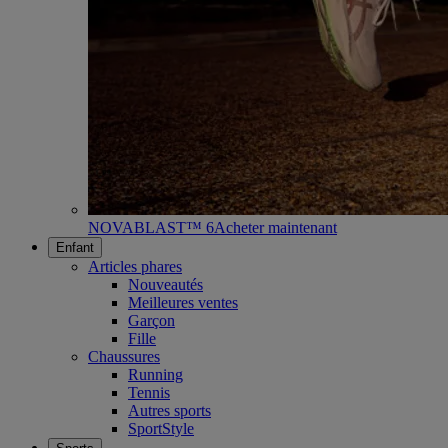
NOVABLAST™ 6
Acheter maintenant
Enfant
Articles phares
Nouveautés
Meilleures ventes
Garçon
Fille
Chaussures
Running
Tennis
Autres sports
SportStyle