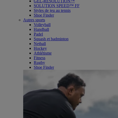
GEL-RESOLUTION™
SOLUTION SPEED™ FF
Styles de jeu au tennis
Shoe Finder
Autres sports
Volleyball
Handball
Padel
Squash et badminton
Netball
Hockey
Athlétisme
Fitness
Rugby
Shoe Finder