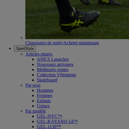
Chaussures de rugby
Acheter maintenant
SportStyle
Articles phares
ASICS Launches
Nouveaux arrivages
Meilleures ventes
Collection Vêtements
Skateboard
Par sexe
Hommes
Femmes
Enfants
Unisex
Par modèle
GEL-NYC™
GEL-KAYANO 14™
GEL-1130™