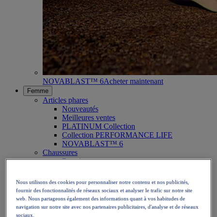
NOVABLAST™ 6
Acheter maintenant
Femme
Articles phares
Nouveautés
Meilleures ventes
PLATINUM Collection
Collection PERFORMANCE LIFE
NOVABLAST™ 6
Chaussures
Running
Trail running
Tennis
Nous utilisons des cookies pour personnaliser notre contenu et nos publicités,
Volleyball
fournir des fonctionnalités de réseaux sociaux et analyser le trafic sur notre site
Handball
web. Nous partageons également des informations quant à vos habitudes de
Padel
navigation sur notre site avec nos partenaires publicitaires, d'analyse et de réseaux
Netball
sociaux.