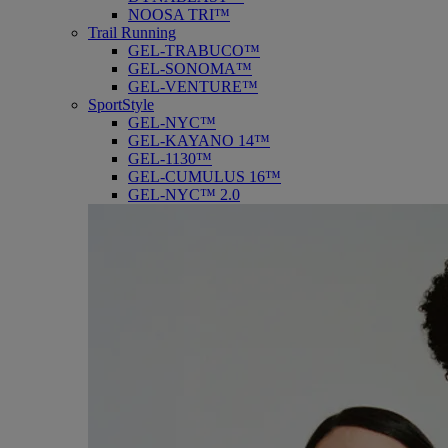
NOOSA TRI™
Trail Running
GEL-TRABUCO™
GEL-SONOMA™
GEL-VENTURE™
SportStyle
GEL-NYC™
GEL-KAYANO 14™
GEL-1130™
GEL-CUMULUS 16™
GEL-NYC™ 2.0