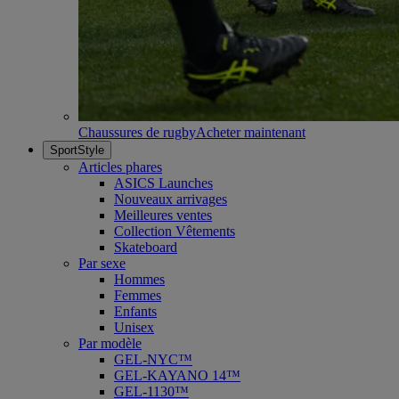
Chaussures de rugby
Acheter maintenant
SportStyle
Articles phares
ASICS Launches
Nouveaux arrivages
Meilleures ventes
Collection Vêtements
Skateboard
Par sexe
Hommes
Femmes
Enfants
Unisex
Par modèle
GEL-NYC™
GEL-KAYANO 14™
GEL-1130™