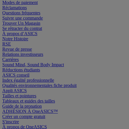
Modes de paiement
Réclamations
Questions fréquentes
Suivre une commande
Trouver Un Magasin
Se rétracter du contrat
À propos d’ASICS
Notre Histoire
RSE
Revue de presse
Relations investisseurs
Carrières
Sound Mind, Sound Body Impact
Réductions étudiants
ASICS conseil
Index égalité professionnelle
Qualités environnementales fiche produit
Appli ASICS
Tailles et pointures
Tableaux et guides des tailles
Guide de la pronation
ADHÉSION À OneASICS™
Créer un compte gratuit
S'inscrire
À propos de OneASICS