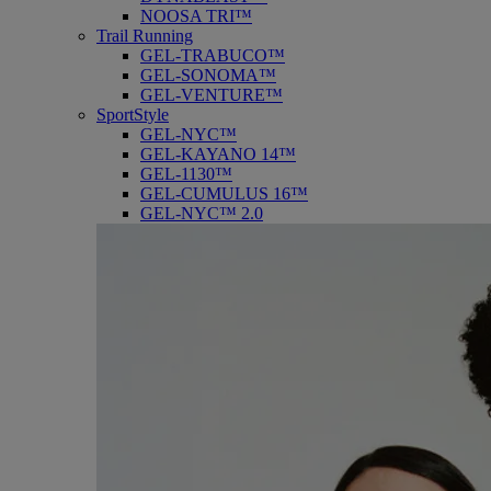
NOOSA TRI™
Trail Running
GEL-TRABUCO™
GEL-SONOMA™
GEL-VENTURE™
SportStyle
GEL-NYC™
GEL-KAYANO 14™
GEL-1130™
GEL-CUMULUS 16™
GEL-NYC™ 2.0