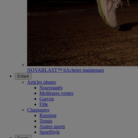
NOVABLAST™ 6
Acheter maintenant
Enfant
Articles phares
Nouveautés
Meilleures ventes
Garçon
Fille
Chaussures
Running
Tennis
Autres sports
SportStyle