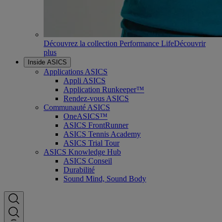
Découvrez la collection Performance Life
Découvrir
plus
Inside ASICS
Applications ASICS
Appli ASICS
Application Runkeeper™
Rendez-vous ASICS
Communauté ASICS
OneASICS™
ASICS FrontRunner
ASICS Tennis Academy
ASICS Trial Tour
ASICS Knowledge Hub
ASICS Conseil
Durabilité
Sound Mind, Sound Body