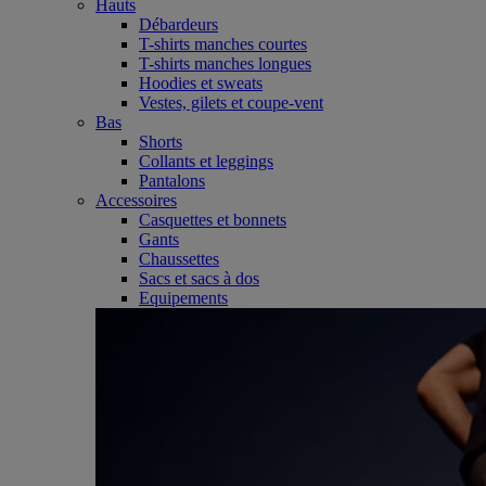
Hauts
Débardeurs
T-shirts manches courtes
T-shirts manches longues
Hoodies et sweats
Vestes, gilets et coupe-vent
Bas
Shorts
Collants et leggings
Pantalons
Accessoires
Casquettes et bonnets
Gants
Chaussettes
Sacs et sacs à dos
Equipements