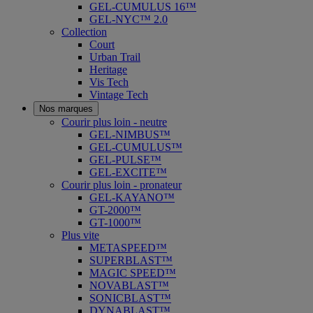
GEL-CUMULUS 16™
GEL-NYC™ 2.0
Collection
Court
Urban Trail
Heritage
Vis Tech
Vintage Tech
Nos marques
Courir plus loin - neutre
GEL-NIMBUS™
GEL-CUMULUS™
GEL-PULSE™
GEL-EXCITE™
Courir plus loin - pronateur
GEL-KAYANO™
GT-2000™
GT-1000™
Plus vite
METASPEED™
SUPERBLAST™
MAGIC SPEED™
NOVABLAST™
SONICBLAST™
DYNABLAST™