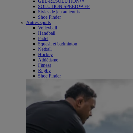
GEL-RESOLUTION™
SOLUTION SPEED™ FF
Styles de jeu au tennis
Shoe Finder
Autres sports
Volleyball
Handball
Padel
Squash et badminton
Netball
Hockey
Athlétisme
Fitness
Rugby
Shoe Finder