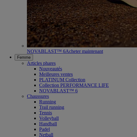
NOVABLAST™ 6
Acheter maintenant
Femme
Articles phares
Nouveautés
Meilleures ventes
PLATINUM Collection
Collection PERFORMANCE LIFE
NOVABLAST™ 6
Chaussures
Running
Trail running
Tennis
Volleyball
Handball
Padel
Netball