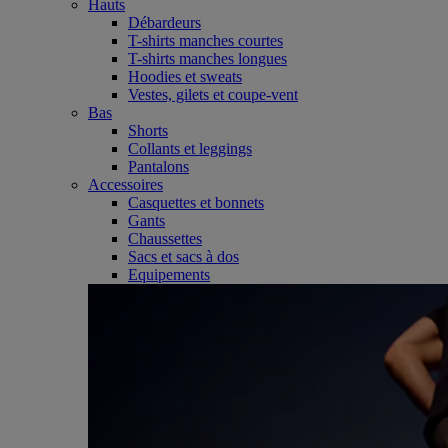
Hauts
Débardeurs
T-shirts manches courtes
T-shirts manches longues
Hoodies et sweats
Vestes, gilets et coupe-vent
Bas
Shorts
Collants et leggings
Pantalons
Accessoires
Casquettes et bonnets
Gants
Chaussettes
Sacs et sacs à dos
Equipements