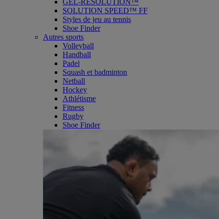
GEL-RESOLUTION™
SOLUTION SPEED™ FF
Styles de jeu au tennis
Shoe Finder
Autres sports
Volleyball
Handball
Padel
Squash et badminton
Netball
Hockey
Athlétisme
Fitness
Rugby
Shoe Finder