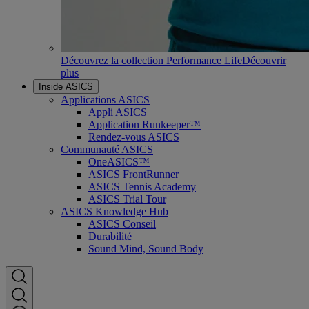
Découvrez la collection Performance Life
Découvrir
plus
Inside ASICS
Applications ASICS
Appli ASICS
Application Runkeeper™
Rendez-vous ASICS
Communauté ASICS
OneASICS™
ASICS FrontRunner
ASICS Tennis Academy
ASICS Trial Tour
ASICS Knowledge Hub
ASICS Conseil
Durabilité
Sound Mind, Sound Body