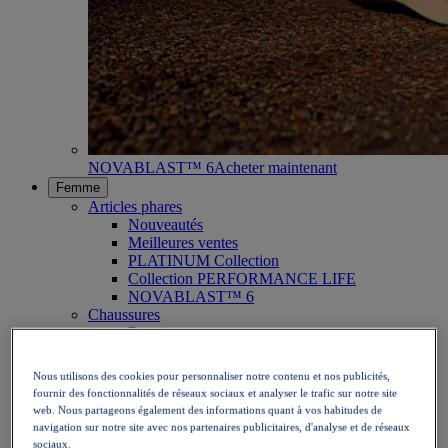
NOVABLAST™ 6
Acheter maintenant
Femme
Articles phares
Nouveautés
Meilleures ventes
PLATINUM Collection
Collection PERFORMANCE LIFE
NOVABLAST™ 6
Chaussures
Running
Trail running
Tennis
Nous utilisons des cookies pour personnaliser notre contenu et nos publicités,
Volleyball
fournir des fonctionnalités de réseaux sociaux et analyser le trafic sur notre site
Handball
web. Nous partageons également des informations quant à vos habitudes de
Padel
navigation sur notre site avec nos partenaires publicitaires, d'analyse et de réseaux
Netball
sociaux.