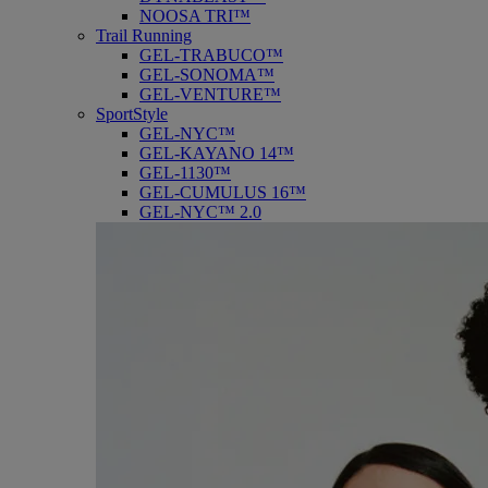
NOOSA TRI™
Trail Running
GEL-TRABUCO™
GEL-SONOMA™
GEL-VENTURE™
SportStyle
GEL-NYC™
GEL-KAYANO 14™
GEL-1130™
GEL-CUMULUS 16™
GEL-NYC™ 2.0