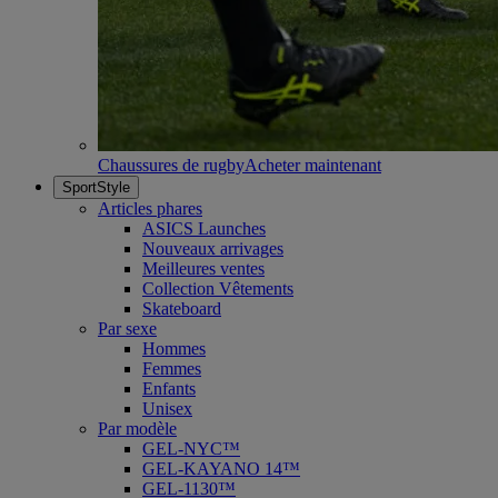
Chaussures de rugby
Acheter maintenant
SportStyle
Articles phares
ASICS Launches
Nouveaux arrivages
Meilleures ventes
Collection Vêtements
Skateboard
Par sexe
Hommes
Femmes
Enfants
Unisex
Par modèle
GEL-NYC™
GEL-KAYANO 14™
GEL-1130™