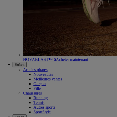
NOVABLAST™ 6
Acheter maintenant
Enfant
Articles phares
Nouveautés
Meilleures ventes
Garçon
Fille
Chaussures
Running
Tennis
Autres sports
SportStyle