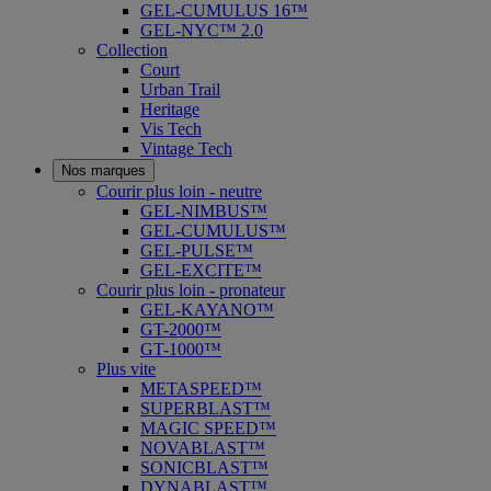
GEL-CUMULUS 16™
GEL-NYC™ 2.0
Collection
Court
Urban Trail
Heritage
Vis Tech
Vintage Tech
Nos marques
Courir plus loin - neutre
GEL-NIMBUS™
GEL-CUMULUS™
GEL-PULSE™
GEL-EXCITE™
Courir plus loin - pronateur
GEL-KAYANO™
GT-2000™
GT-1000™
Plus vite
METASPEED™
SUPERBLAST™
MAGIC SPEED™
NOVABLAST™
SONICBLAST™
DYNABLAST™