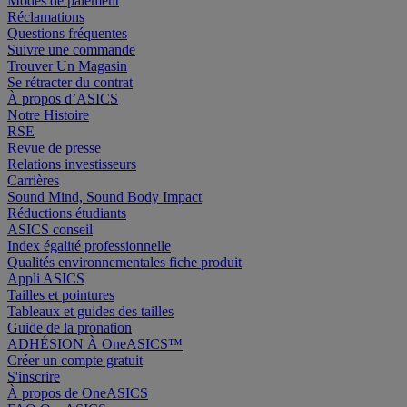
Modes de paiement
Réclamations
Questions fréquentes
Suivre une commande
Trouver Un Magasin
Se rétracter du contrat
À propos d’ASICS
Notre Histoire
RSE
Revue de presse
Relations investisseurs
Carrières
Sound Mind, Sound Body Impact
Réductions étudiants
ASICS conseil
Index égalité professionnelle
Qualités environnementales fiche produit
Appli ASICS
Tailles et pointures
Tableaux et guides des tailles
Guide de la pronation
ADHÉSION À OneASICS™
Créer un compte gratuit
S'inscrire
À propos de OneASICS