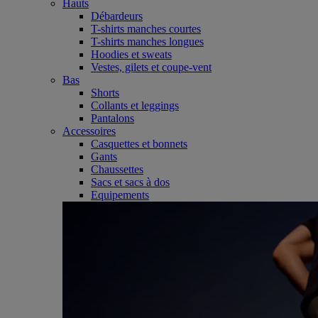
Hauts
Débardeurs
T-shirts manches courtes
T-shirts manches longues
Hoodies et sweats
Vestes, gilets et coupe-vent
Bas
Shorts
Collants et leggings
Pantalons
Accessoires
Casquettes et bonnets
Gants
Chaussettes
Sacs et sacs à dos
Equipements