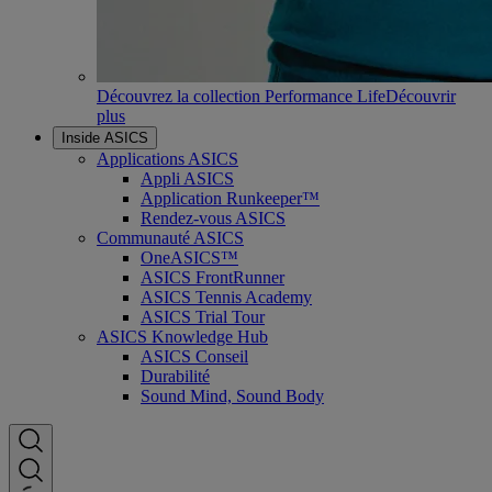
Découvrez la collection Performance Life
Découvrir
plus
Inside ASICS
Applications ASICS
Appli ASICS
Application Runkeeper™
Rendez-vous ASICS
Communauté ASICS
OneASICS™
ASICS FrontRunner
ASICS Tennis Academy
ASICS Trial Tour
ASICS Knowledge Hub
ASICS Conseil
Durabilité
Sound Mind, Sound Body