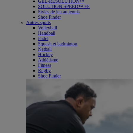
GEL-RESOLUTION™
SOLUTION SPEED™ FF
Styles de jeu au tennis
Shoe Finder
Autres sports
Volleyball
Handball
Padel
Squash et badminton
Netball
Hockey
Athlétisme
Fitness
Rugby
Shoe Finder