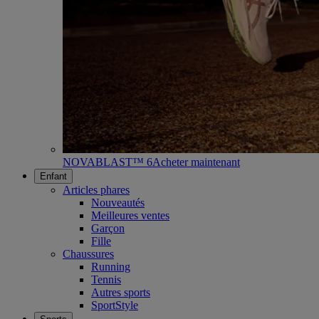
NOVABLAST™ 6
Acheter maintenant
Enfant
Articles phares
Nouveautés
Meilleures ventes
Garçon
Fille
Chaussures
Running
Tennis
Autres sports
SportStyle