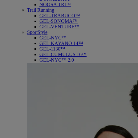
NOOSA TRI™
Trail Running
GEL-TRABUCO™
GEL-SONOMA™
GEL-VENTURE™
SportStyle
GEL-NYC™
GEL-KAYANO 14™
GEL-1130™
GEL-CUMULUS 16™
GEL-NYC™ 2.0