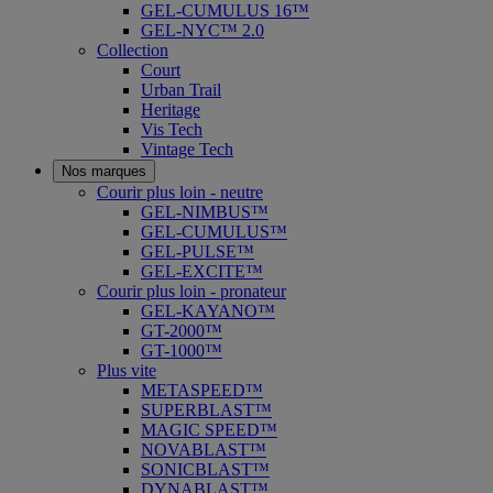
GEL-CUMULUS 16™
GEL-NYC™ 2.0
Collection
Court
Urban Trail
Heritage
Vis Tech
Vintage Tech
Nos marques
Courir plus loin - neutre
GEL-NIMBUS™
GEL-CUMULUS™
GEL-PULSE™
GEL-EXCITE™
Courir plus loin - pronateur
GEL-KAYANO™
GT-2000™
GT-1000™
Plus vite
METASPEED™
SUPERBLAST™
MAGIC SPEED™
NOVABLAST™
SONICBLAST™
DYNABLAST™