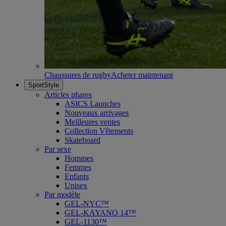
Chaussures de rugby
Acheter maintenant
SportStyle
Articles phares
ASICS Launches
Nouveaux arrivages
Meilleures ventes
Collection Vêtements
Skateboard
Par sexe
Hommes
Femmes
Enfants
Unisex
Par modèle
GEL-NYC™
GEL-KAYANO 14™
GEL-1130™