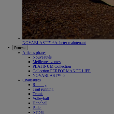
NOVABLAST™ 6
Acheter maintenant
Femme
Articles phares
Nouveautés
Meilleures ventes
PLATINUM Collection
Collection PERFORMANCE LIFE
NOVABLAST™ 6
Chaussures
Running
Trail running
Tennis
Volleyball
Handball
Padel
Netball