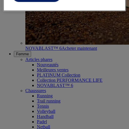
NOVABLAST™ 6
Acheter maintenant
Femme
Articles phares
Nouveautés
Meilleures ventes
PLATINUM Collection
Collection PERFORMANCE LIFE
NOVABLAST™ 6
Chaussures
Running
Trail running
Tennis
Volleyball
Handball
Padel
Netball