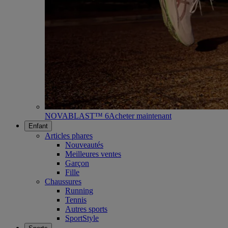
NOVABLAST™ 6
Acheter maintenant
Enfant
Articles phares
Nouveautés
Meilleures ventes
Garçon
Fille
Chaussures
Running
Tennis
Autres sports
SportStyle