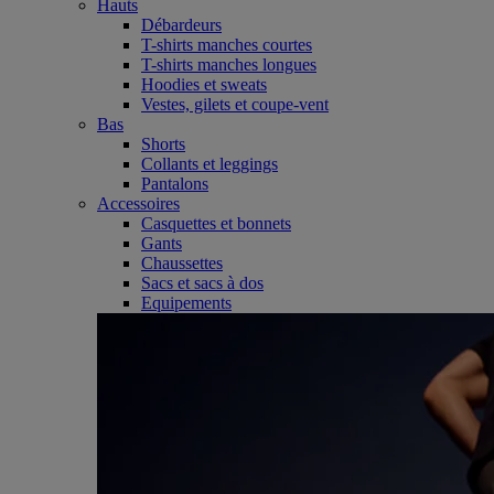
Hauts
Débardeurs
T-shirts manches courtes
T-shirts manches longues
Hoodies et sweats
Vestes, gilets et coupe-vent
Bas
Shorts
Collants et leggings
Pantalons
Accessoires
Casquettes et bonnets
Gants
Chaussettes
Sacs et sacs à dos
Equipements