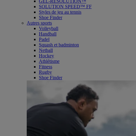
GEL-RESOLUTION™
SOLUTION SPEED™ FF
Styles de jeu au tennis
Shoe Finder
Autres sports
Volleyball
Handball
Padel
Squash et badminton
Netball
Hockey
Athlétisme
Fitness
Rugby
Shoe Finder