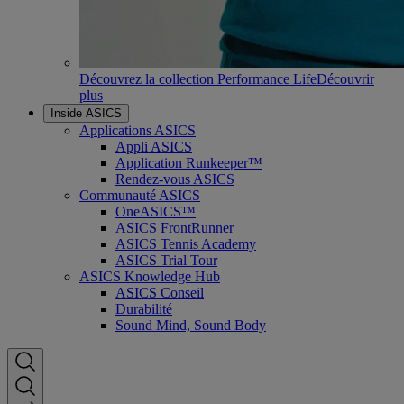
Découvrez la collection Performance Life
Découvrir
plus
Inside ASICS
Applications ASICS
Appli ASICS
Application Runkeeper™
Rendez-vous ASICS
Communauté ASICS
OneASICS™
ASICS FrontRunner
ASICS Tennis Academy
ASICS Trial Tour
ASICS Knowledge Hub
ASICS Conseil
Durabilité
Sound Mind, Sound Body