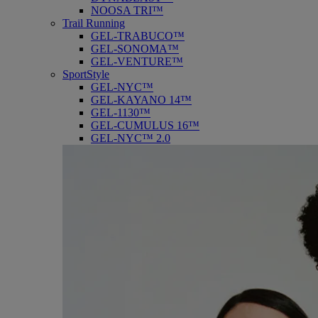
NOOSA TRI™
Trail Running
GEL-TRABUCO™
GEL-SONOMA™
GEL-VENTURE™
SportStyle
GEL-NYC™
GEL-KAYANO 14™
GEL-1130™
GEL-CUMULUS 16™
GEL-NYC™ 2.0