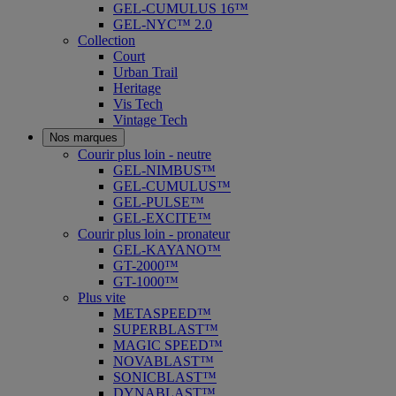
GEL-CUMULUS 16™
GEL-NYC™ 2.0
Collection
Court
Urban Trail
Heritage
Vis Tech
Vintage Tech
Nos marques
Courir plus loin - neutre
GEL-NIMBUS™
GEL-CUMULUS™
GEL-PULSE™
GEL-EXCITE™
Courir plus loin - pronateur
GEL-KAYANO™
GT-2000™
GT-1000™
Plus vite
METASPEED™
SUPERBLAST™
MAGIC SPEED™
NOVABLAST™
SONICBLAST™
DYNABLAST™