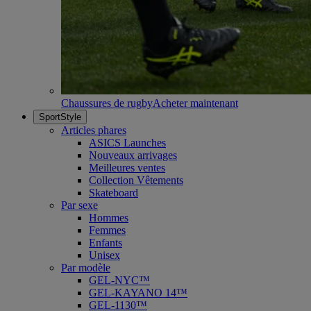
Chaussures de rugby
Acheter maintenant
SportStyle
Articles phares
ASICS Launches
Nouveaux arrivages
Meilleures ventes
Collection Vêtements
Skateboard
Par sexe
Hommes
Femmes
Enfants
Unisex
Par modèle
GEL-NYC™
GEL-KAYANO 14™
GEL-1130™