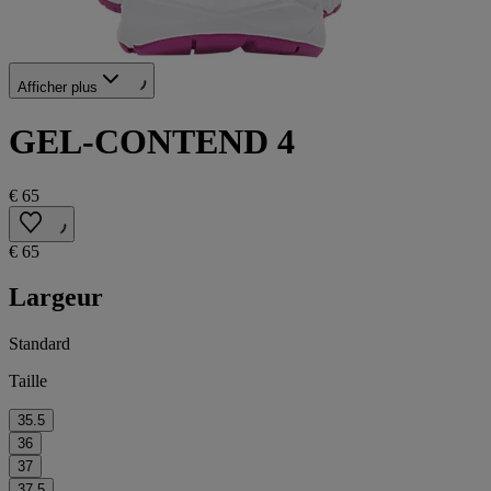
Afficher plus
GEL-CONTEND 4
€ 65
€ 65
Largeur
Standard
Taille
35.5
36
37
37.5