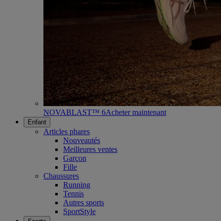
NOVABLAST™ 6
Acheter maintenant
Enfant
Articles phares
Nouveautés
Meilleures ventes
Garçon
Fille
Chaussures
Running
Tennis
Autres sports
SportStyle