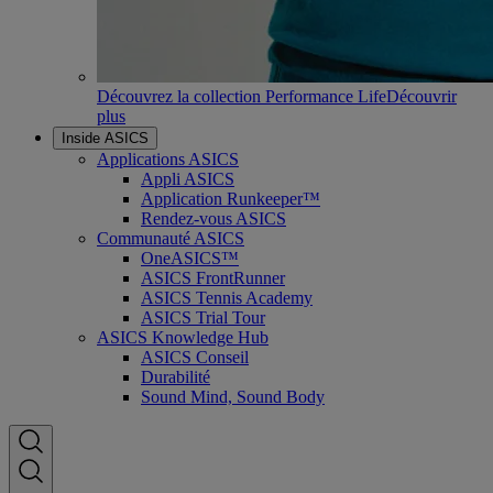
Découvrez la collection Performance Life
Découvrir
plus
Inside ASICS
Applications ASICS
Appli ASICS
Application Runkeeper™
Rendez-vous ASICS
Communauté ASICS
OneASICS™
ASICS FrontRunner
ASICS Tennis Academy
ASICS Trial Tour
ASICS Knowledge Hub
ASICS Conseil
Durabilité
Sound Mind, Sound Body