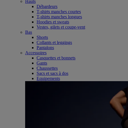
Hauts
Débardeurs
T-shirts manches courtes
T-shirts manches longues
Hoodies et sweats
Vestes, gilets et coupe-vent
Bas
Shorts
Collants et leggings
Pantalons
Accessoires
Casquettes et bonnets
Gants
Chaussettes
Sacs et sacs à dos
Equipements