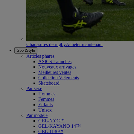
Chaussures de rugby
Acheter maintenant
SportStyle
Articles phares
ASICS Launches
Nouveaux arrivages
Meilleures ventes
Collection Vêtements
Skateboard
Par sexe
Hommes
Femmes
Enfants
Unisex
Par modèle
GEL-NYC™
GEL-KAYANO 14™
GEL-1130™