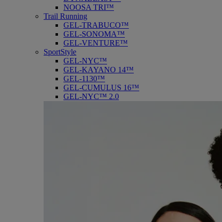
NOOSA TRI™
Trail Running
GEL-TRABUCO™
GEL-SONOMA™
GEL-VENTURE™
SportStyle
GEL-NYC™
GEL-KAYANO 14™
GEL-1130™
GEL-CUMULUS 16™
GEL-NYC™ 2.0