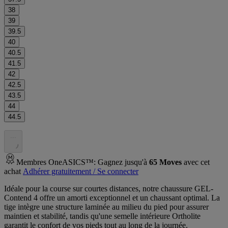
38
39
39.5
40
40.5
41.5
42
42.5
43.5
44
44.5
.
.
.
Membres OneASICS™: Gagnez jusqu'à
65
Moves
avec cet
achat
Adhérer gratuitement / Se connecter
Idéale pour la course sur courtes distances, notre chaussure GEL-
Contend 4 offre un amorti exceptionnel et un chaussant optimal. La
tige intègre une structure laminée au milieu du pied pour assurer
maintien et stabilité, tandis qu'une semelle intérieure Ortholite
garantit le confort de vos pieds tout au long de la journée.