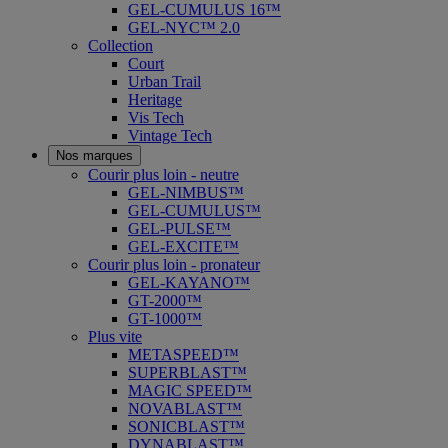
GEL-CUMULUS 16™
GEL-NYC™ 2.0
Collection
Court
Urban Trail
Heritage
Vis Tech
Vintage Tech
Nos marques
Courir plus loin - neutre
GEL-NIMBUS™
GEL-CUMULUS™
GEL-PULSE™
GEL-EXCITE™
Courir plus loin - pronateur
GEL-KAYANO™
GT-2000™
GT-1000™
Plus vite
METASPEED™
SUPERBLAST™
MAGIC SPEED™
NOVABLAST™
SONICBLAST™
DYNABLAST™