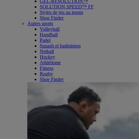
GEL-RESOLUTION™
SOLUTION SPEED™ FF
Styles de jeu au tennis
Shoe Finder
Autres sports
Volleyball
Handball
Padel
Squash et badminton
Netball
Hockey
Athlétisme
Fitness
Rugby
Shoe Finder