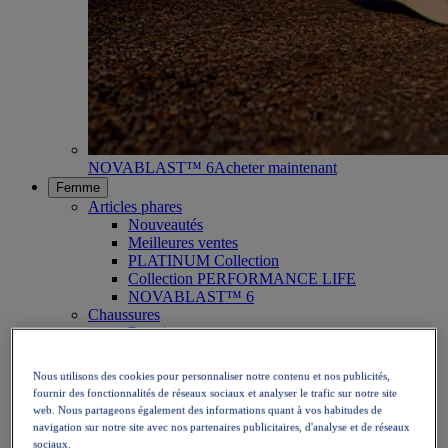
NOVABLAST™ 6
Acheter maintenant
Femme
Articles phares
Nouveautés
Meilleures ventes
PLATINUM Collection
Collection PERFORMANCE LIFE
NOVABLAST™ 6
Chaussures
Running
Trail running
Tennis
Nous utilisons des cookies pour personnaliser notre contenu et nos publicités,
Volleyball
fournir des fonctionnalités de réseaux sociaux et analyser le trafic sur notre site
Handball
web. Nous partageons également des informations quant à vos habitudes de
Padel
navigation sur notre site avec nos partenaires publicitaires, d'analyse et de réseaux
Netball
sociaux.