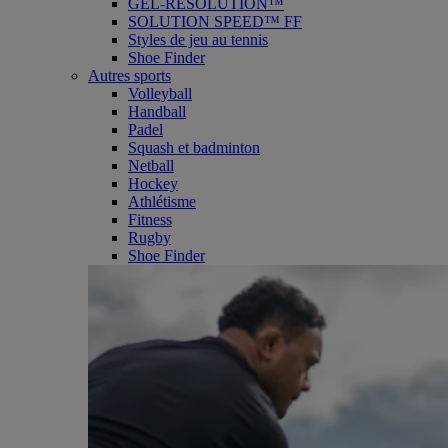
GEL-RESOLUTION™
SOLUTION SPEED™ FF
Styles de jeu au tennis
Shoe Finder
Autres sports
Volleyball
Handball
Padel
Squash et badminton
Netball
Hockey
Athlétisme
Fitness
Rugby
Shoe Finder