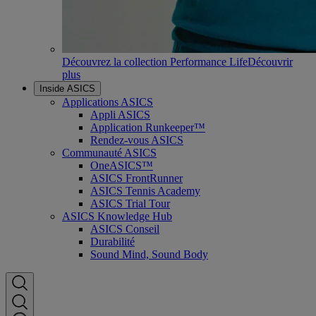
Découvrez la collection Performance Life
Découvrir
plus
Inside ASICS
Applications ASICS
Appli ASICS
Application Runkeeper™
Rendez-vous ASICS
Communauté ASICS
OneASICS™
ASICS FrontRunner
ASICS Tennis Academy
ASICS Trial Tour
ASICS Knowledge Hub
ASICS Conseil
Durabilité
Sound Mind, Sound Body