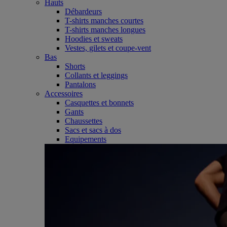
Hauts
Débardeurs
T-shirts manches courtes
T-shirts manches longues
Hoodies et sweats
Vestes, gilets et coupe-vent
Bas
Shorts
Collants et leggings
Pantalons
Accessoires
Casquettes et bonnets
Gants
Chaussettes
Sacs et sacs à dos
Equipements