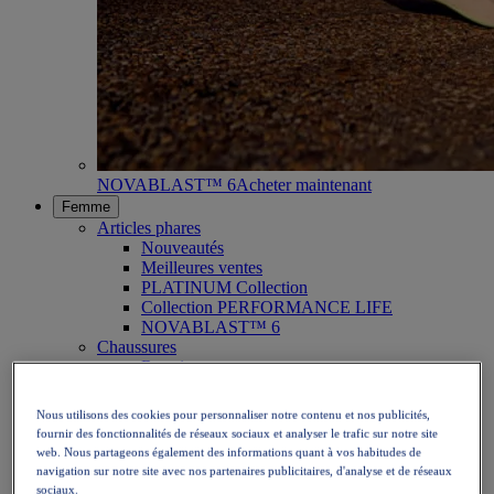
NOVABLAST™ 6
Acheter maintenant
Femme
Articles phares
Nouveautés
Meilleures ventes
PLATINUM Collection
Collection PERFORMANCE LIFE
NOVABLAST™ 6
Chaussures
Running
Trail running
Tennis
Nous utilisons des cookies pour personnaliser notre contenu et nos publicités,
Volleyball
fournir des fonctionnalités de réseaux sociaux et analyser le trafic sur notre site
Handball
web. Nous partageons également des informations quant à vos habitudes de
Padel
navigation sur notre site avec nos partenaires publicitaires, d'analyse et de réseaux
Netball
sociaux.