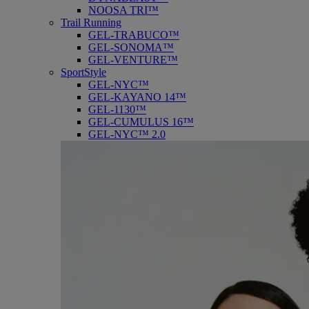
NOOSA TRI™
Trail Running
GEL-TRABUCO™
GEL-SONOMA™
GEL-VENTURE™
SportStyle
GEL-NYC™
GEL-KAYANO 14™
GEL-1130™
GEL-CUMULUS 16™
GEL-NYC™ 2.0