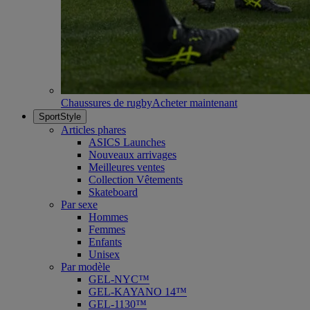
Chaussures de rugby
Acheter maintenant
SportStyle
Articles phares
ASICS Launches
Nouveaux arrivages
Meilleures ventes
Collection Vêtements
Skateboard
Par sexe
Hommes
Femmes
Enfants
Unisex
Par modèle
GEL-NYC™
GEL-KAYANO 14™
GEL-1130™