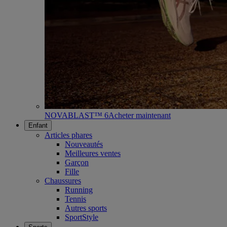
NOVABLAST™ 6
Acheter maintenant
Enfant
Articles phares
Nouveautés
Meilleures ventes
Garçon
Fille
Chaussures
Running
Tennis
Autres sports
SportStyle