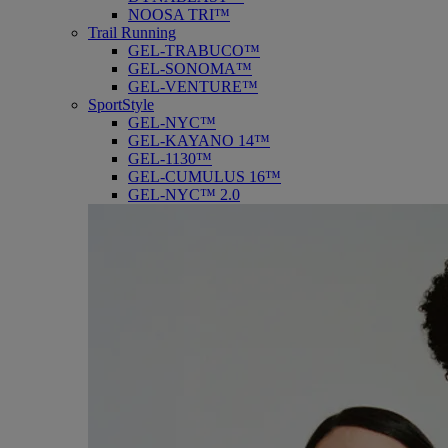
NOOSA TRI™
Trail Running
GEL-TRABUCO™
GEL-SONOMA™
GEL-VENTURE™
SportStyle
GEL-NYC™
GEL-KAYANO 14™
GEL-1130™
GEL-CUMULUS 16™
GEL-NYC™ 2.0