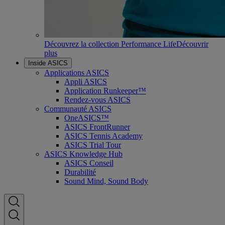
Découvrez la collection Performance Life
Découvrir
plus
Inside ASICS
Applications ASICS
Appli ASICS
Application Runkeeper™
Rendez-vous ASICS
Communauté ASICS
OneASICS™
ASICS FrontRunner
ASICS Tennis Academy
ASICS Trial Tour
ASICS Knowledge Hub
ASICS Conseil
Durabilité
Sound Mind, Sound Body