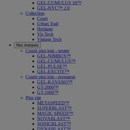
GEL-CUMULUS 16™
GEL-NYC™ 2.0
Collection
Court
Urban Trail
Heritage
Vis Tech
Vintage Tech
Nos marques
Courir plus loin - neutre
GEL-NIMBUS™
GEL-CUMULUS™
GEL-PULSE™
GEL-EXCITE™
Courir plus loin - pronateur
GEL-KAYANO™
GT-2000™
GT-1000™
Plus vite
METASPEED™
SUPERBLAST™
MAGIC SPEED™
NOVABLAST™
SONICBLAST™
DYNABLAST™