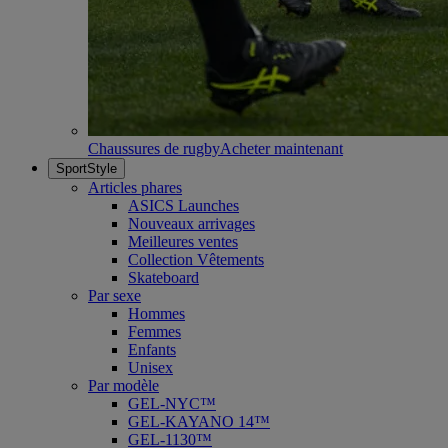
Chaussures de rugby
Acheter maintenant
SportStyle
Articles phares
ASICS Launches
Nouveaux arrivages
Meilleures ventes
Collection Vêtements
Skateboard
Par sexe
Hommes
Femmes
Enfants
Unisex
Par modèle
GEL-NYC™
GEL-KAYANO 14™
GEL-1130™