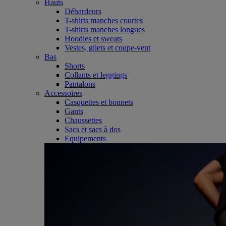
Hauts
Débardeurs
T-shirts manches courtes
T-shirts manches longues
Hoodies et sweats
Vestes, gilets et coupe-vent
Bas
Shorts
Collants et leggings
Pantalons
Accessoires
Casquettes et bonnets
Gants
Chaussettes
Sacs et sacs à dos
Equipements