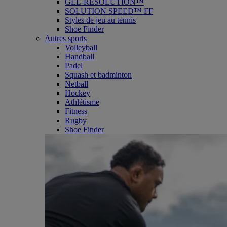
GEL-RESOLUTION™
SOLUTION SPEED™ FF
Styles de jeu au tennis
Shoe Finder
Autres sports
Volleyball
Handball
Padel
Squash et badminton
Netball
Hockey
Athlétisme
Fitness
Rugby
Shoe Finder