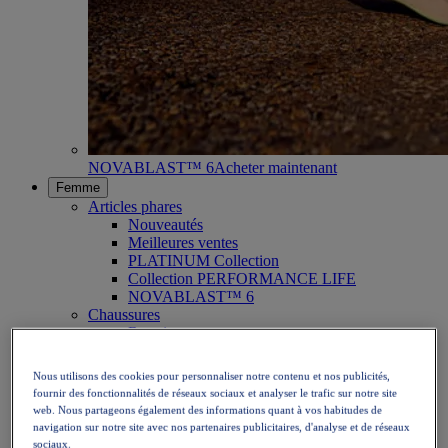
NOVABLAST™ 6
Acheter maintenant
Femme
Articles phares
Nouveautés
Meilleures ventes
PLATINUM Collection
Collection PERFORMANCE LIFE
NOVABLAST™ 6
Chaussures
Running
Trail running
Tennis
Nous utilisons des cookies pour personnaliser notre contenu et nos publicités,
Volleyball
fournir des fonctionnalités de réseaux sociaux et analyser le trafic sur notre site
Handball
web. Nous partageons également des informations quant à vos habitudes de
Padel
navigation sur notre site avec nos partenaires publicitaires, d'analyse et de réseaux
Netball
sociaux.