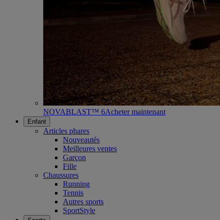
NOVABLAST™ 6
Acheter maintenant
Enfant
Articles phares
Nouveautés
Meilleures ventes
Garçon
Fille
Chaussures
Running
Tennis
Autres sports
SportStyle