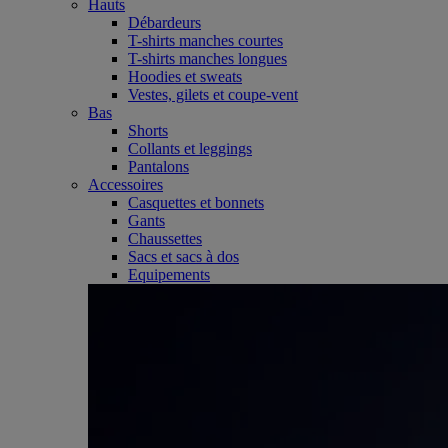
Hauts
Débardeurs
T-shirts manches courtes
T-shirts manches longues
Hoodies et sweats
Vestes, gilets et coupe-vent
Bas
Shorts
Collants et leggings
Pantalons
Accessoires
Casquettes et bonnets
Gants
Chaussettes
Sacs et sacs à dos
Equipements