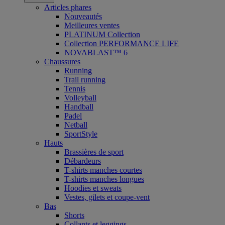
Articles phares
Nouveautés
Meilleures ventes
PLATINUM Collection
Collection PERFORMANCE LIFE
NOVABLAST™ 6
Chaussures
Running
Trail running
Tennis
Volleyball
Handball
Padel
Netball
SportStyle
Hauts
Brassières de sport
Débardeurs
T-shirts manches courtes
T-shirts manches longues
Hoodies et sweats
Vestes, gilets et coupe-vent
Bas
Shorts
Collants et leggings