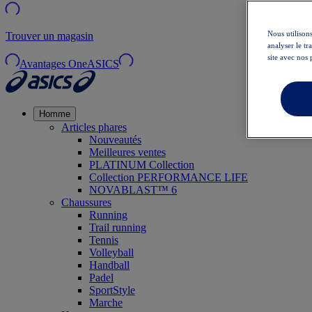
Nous utilisons
Trouver un magasin
analyser le t
site avec nos 
Avantages OneASICS
Homme
Articles phares
Nouveautés
Meilleures ventes
PLATINUM Collection
Collection PERFORMANCE LIFE
NOVABLAST™ 6
Chaussures
Running
Trail running
Tennis
Volleyball
Handball
Padel
SportStyle
Marche