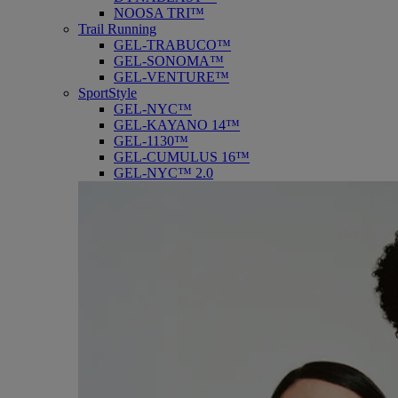
NOOSA TRI™
Trail Running
GEL-TRABUCO™
GEL-SONOMA™
GEL-VENTURE™
SportStyle
GEL-NYC™
GEL-KAYANO 14™
GEL-1130™
GEL-CUMULUS 16™
GEL-NYC™ 2.0