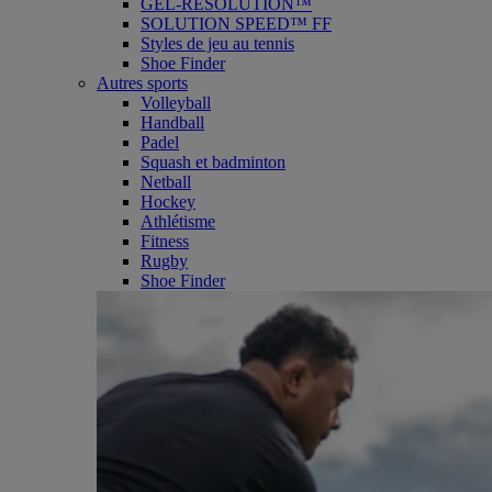
GEL-RESOLUTION™
SOLUTION SPEED™ FF
Styles de jeu au tennis
Shoe Finder
Autres sports
Volleyball
Handball
Padel
Squash et badminton
Netball
Hockey
Athlétisme
Fitness
Rugby
Shoe Finder