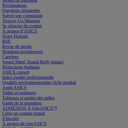
Modes de paiement
Réclamations
Questions fréquentes
Suivre une commande
Trouver Un Magasin
Se rétracter du contrat
À propos d’ASICS
Notre Histoire
RSE
Revue de presse
Relations investisseurs
Carrières
Sound Mind, Sound Body Impact
Réductions étudiants
ASICS conseil
Index égalité professionnelle
Qualités environnementales fiche produit
Appli ASICS
Tailles et pointures
Tableaux et guides des tailles
Guide de la pronation
ADHÉSION À OneASICS™
Créer un compte gratuit
S'inscrire
À propos de OneASICS