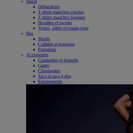
Hauts
Débardeurs
T-shirts manches courtes
T-shirts manches longues
Hoodies et sweats
Vestes, gilets et coupe-vent
Bas
Shorts
Collants et leggings
Pantalons
Accessoires
Casquettes et bonnets
Gants
Chaussettes
Sacs et sacs à dos
Equipements