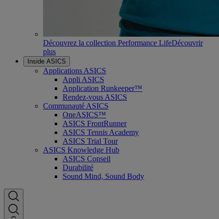
Découvrez la collection Performance Life
Découvrir
plus
Inside ASICS
Applications ASICS
Appli ASICS
Application Runkeeper™
Rendez-vous ASICS
Communauté ASICS
OneASICS™
ASICS FrontRunner
ASICS Tennis Academy
ASICS Trial Tour
ASICS Knowledge Hub
ASICS Conseil
Durabilité
Sound Mind, Sound Body