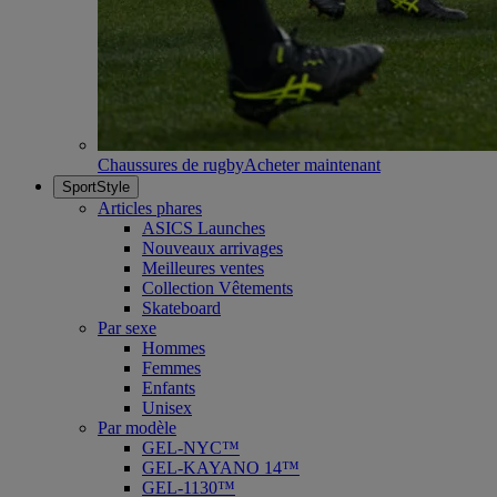
Chaussures de rugby
Acheter maintenant
SportStyle
Articles phares
ASICS Launches
Nouveaux arrivages
Meilleures ventes
Collection Vêtements
Skateboard
Par sexe
Hommes
Femmes
Enfants
Unisex
Par modèle
GEL-NYC™
GEL-KAYANO 14™
GEL-1130™