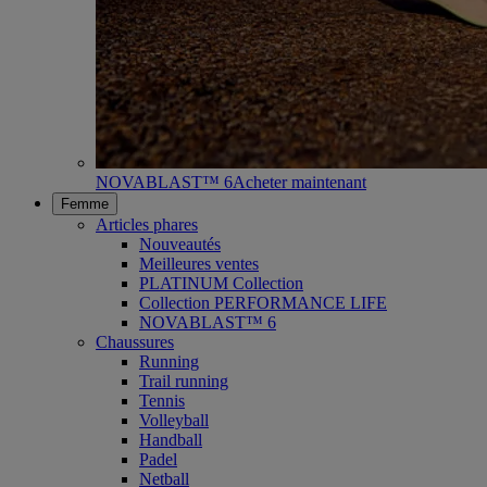
NOVABLAST™ 6
Acheter maintenant
Femme
Articles phares
Nouveautés
Meilleures ventes
PLATINUM Collection
Collection PERFORMANCE LIFE
NOVABLAST™ 6
Chaussures
Running
Trail running
Tennis
Volleyball
Handball
Padel
Netball