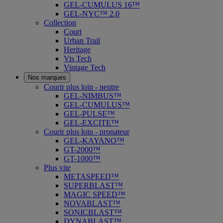
GEL-CUMULUS 16™
GEL-NYC™ 2.0
Collection
Court
Urban Trail
Heritage
Vis Tech
Vintage Tech
Nos marques
Courir plus loin - neutre
GEL-NIMBUS™
GEL-CUMULUS™
GEL-PULSE™
GEL-EXCITE™
Courir plus loin - pronateur
GEL-KAYANO™
GT-2000™
GT-1000™
Plus vite
METASPEED™
SUPERBLAST™
MAGIC SPEED™
NOVABLAST™
SONICBLAST™
DYNABLAST™