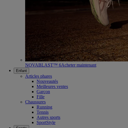
NOVABLAST™ 6
Acheter maintenant
Enfant
Articles phares
Nouveautés
Meilleures ventes
Garçon
Fille
Chaussures
Running
Tennis
Autres sports
SportStyle