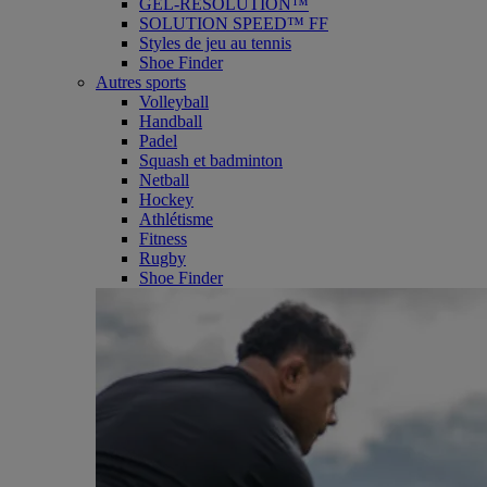
GEL-RESOLUTION™
SOLUTION SPEED™ FF
Styles de jeu au tennis
Shoe Finder
Autres sports
Volleyball
Handball
Padel
Squash et badminton
Netball
Hockey
Athlétisme
Fitness
Rugby
Shoe Finder