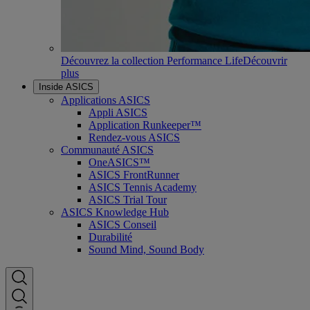
Découvrez la collection Performance Life
Découvrir
plus
Inside ASICS
Applications ASICS
Appli ASICS
Application Runkeeper™
Rendez-vous ASICS
Communauté ASICS
OneASICS™
ASICS FrontRunner
ASICS Tennis Academy
ASICS Trial Tour
ASICS Knowledge Hub
ASICS Conseil
Durabilité
Sound Mind, Sound Body