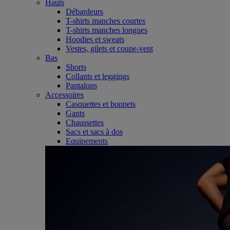
Hauts
Débardeurs
T-shirts manches courtes
T-shirts manches longues
Hoodies et sweats
Vestes, gilets et coupe-vent
Bas
Shorts
Collants et leggings
Pantalons
Accessoires
Casquettes et bonnets
Gants
Chaussettes
Sacs et sacs à dos
Equipements