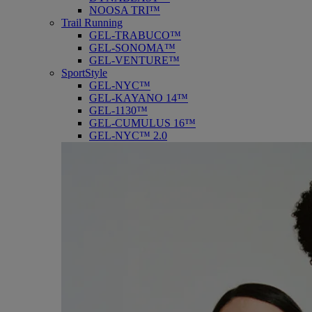
NOOSA TRI™
Trail Running
GEL-TRABUCO™
GEL-SONOMA™
GEL-VENTURE™
SportStyle
GEL-NYC™
GEL-KAYANO 14™
GEL-1130™
GEL-CUMULUS 16™
GEL-NYC™ 2.0