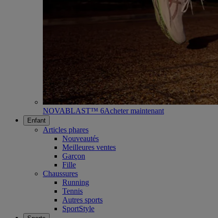
NOVABLAST™ 6
Acheter maintenant
Enfant
Articles phares
Nouveautés
Meilleures ventes
Garçon
Fille
Chaussures
Running
Tennis
Autres sports
SportStyle