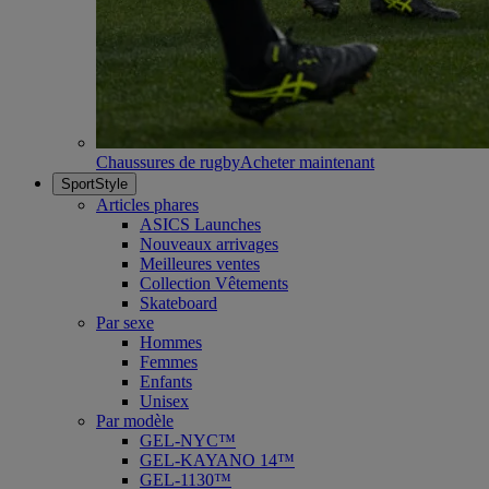
Chaussures de rugby
Acheter maintenant
SportStyle
Articles phares
ASICS Launches
Nouveaux arrivages
Meilleures ventes
Collection Vêtements
Skateboard
Par sexe
Hommes
Femmes
Enfants
Unisex
Par modèle
GEL-NYC™
GEL-KAYANO 14™
GEL-1130™