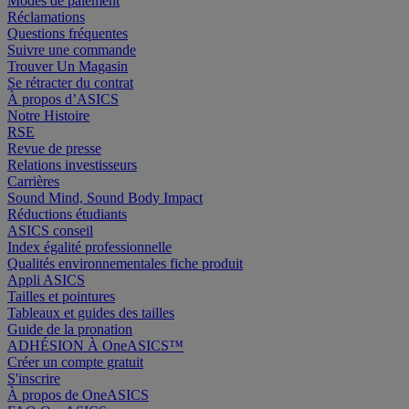
Modes de paiement
Réclamations
Questions fréquentes
Suivre une commande
Trouver Un Magasin
Se rétracter du contrat
À propos d’ASICS
Notre Histoire
RSE
Revue de presse
Relations investisseurs
Carrières
Sound Mind, Sound Body Impact
Réductions étudiants
ASICS conseil
Index égalité professionnelle
Qualités environnementales fiche produit
Appli ASICS
Tailles et pointures
Tableaux et guides des tailles
Guide de la pronation
ADHÉSION À OneASICS™
Créer un compte gratuit
S'inscrire
À propos de OneASICS