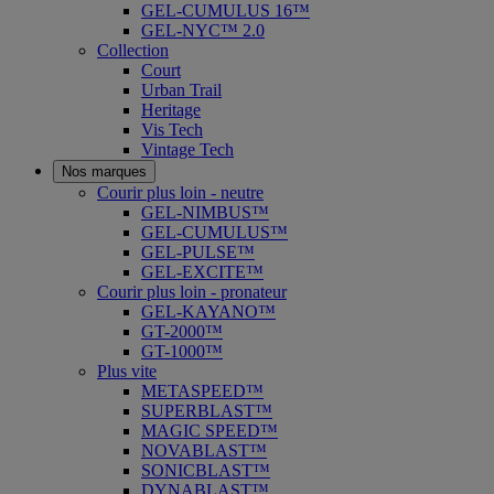
GEL-CUMULUS 16™
GEL-NYC™ 2.0
Collection
Court
Urban Trail
Heritage
Vis Tech
Vintage Tech
Nos marques
Courir plus loin - neutre
GEL-NIMBUS™
GEL-CUMULUS™
GEL-PULSE™
GEL-EXCITE™
Courir plus loin - pronateur
GEL-KAYANO™
GT-2000™
GT-1000™
Plus vite
METASPEED™
SUPERBLAST™
MAGIC SPEED™
NOVABLAST™
SONICBLAST™
DYNABLAST™