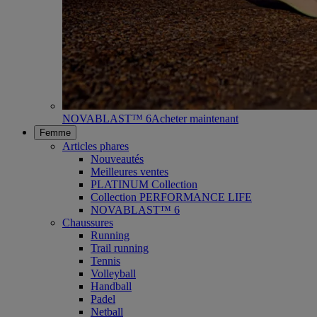
NOVABLAST™ 6
Acheter maintenant
Femme
Articles phares
Nouveautés
Meilleures ventes
PLATINUM Collection
Collection PERFORMANCE LIFE
NOVABLAST™ 6
Chaussures
Running
Trail running
Tennis
Volleyball
Handball
Padel
Netball