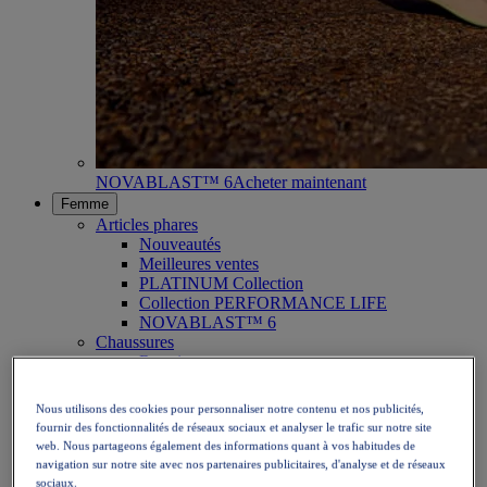
NOVABLAST™ 6
Acheter maintenant
Femme
Articles phares
Nouveautés
Meilleures ventes
PLATINUM Collection
Collection PERFORMANCE LIFE
NOVABLAST™ 6
Chaussures
Running
Trail running
Tennis
Nous utilisons des cookies pour personnaliser notre contenu et nos publicités,
Volleyball
fournir des fonctionnalités de réseaux sociaux et analyser le trafic sur notre site
Handball
web. Nous partageons également des informations quant à vos habitudes de
Padel
navigation sur notre site avec nos partenaires publicitaires, d'analyse et de réseaux
Netball
sociaux.