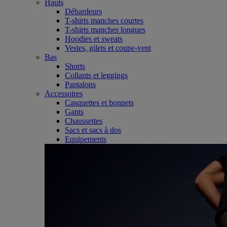
Hauts
Débardeurs
T-shirts manches courtes
T-shirts manches longues
Hoodies et sweats
Vestes, gilets et coupe-vent
Bas
Shorts
Collants et leggings
Pantalons
Accessoires
Casquettes et bonnets
Gants
Chaussettes
Sacs et sacs à dos
Equipements