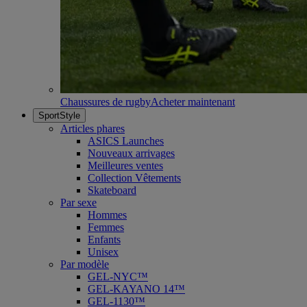
Chaussures de rugby
Acheter maintenant
SportStyle
Articles phares
ASICS Launches
Nouveaux arrivages
Meilleures ventes
Collection Vêtements
Skateboard
Par sexe
Hommes
Femmes
Enfants
Unisex
Par modèle
GEL-NYC™
GEL-KAYANO 14™
GEL-1130™