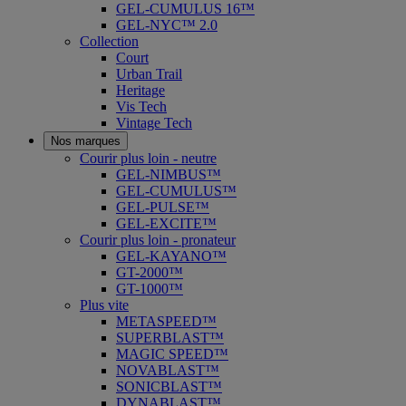
GEL-CUMULUS 16™
GEL-NYC™ 2.0
Collection
Court
Urban Trail
Heritage
Vis Tech
Vintage Tech
Nos marques
Courir plus loin - neutre
GEL-NIMBUS™
GEL-CUMULUS™
GEL-PULSE™
GEL-EXCITE™
Courir plus loin - pronateur
GEL-KAYANO™
GT-2000™
GT-1000™
Plus vite
METASPEED™
SUPERBLAST™
MAGIC SPEED™
NOVABLAST™
SONICBLAST™
DYNABLAST™