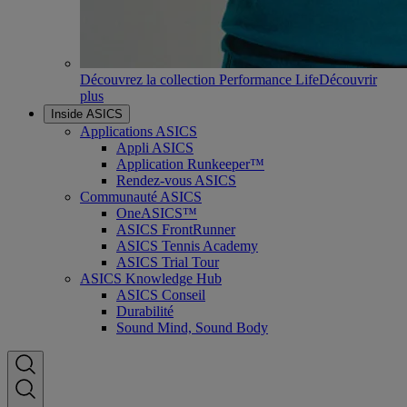
Découvrez la collection Performance Life
Découvrir
plus
Inside ASICS
Applications ASICS
Appli ASICS
Application Runkeeper™
Rendez-vous ASICS
Communauté ASICS
OneASICS™
ASICS FrontRunner
ASICS Tennis Academy
ASICS Trial Tour
ASICS Knowledge Hub
ASICS Conseil
Durabilité
Sound Mind, Sound Body