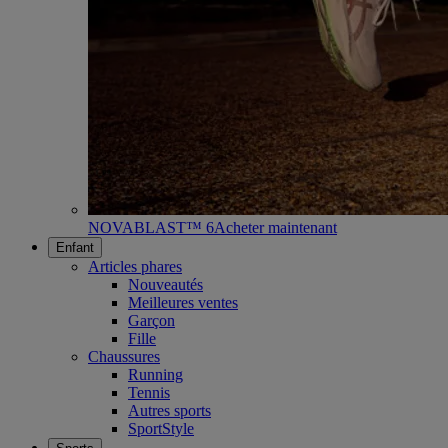
NOVABLAST™ 6
Acheter maintenant
Enfant
Articles phares
Nouveautés
Meilleures ventes
Garçon
Fille
Chaussures
Running
Tennis
Autres sports
SportStyle