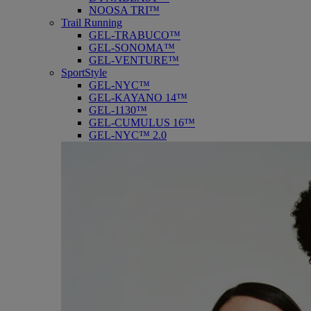
NOOSA TRI™
Trail Running
GEL-TRABUCO™
GEL-SONOMA™
GEL-VENTURE™
SportStyle
GEL-NYC™
GEL-KAYANO 14™
GEL-1130™
GEL-CUMULUS 16™
GEL-NYC™ 2.0