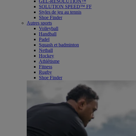
GEL-RESOLUTION™
SOLUTION SPEED™ FF
Styles de jeu au tennis
Shoe Finder
Autres sports
Volleyball
Handball
Padel
Squash et badminton
Netball
Hockey
Athlétisme
Fitness
Rugby
Shoe Finder