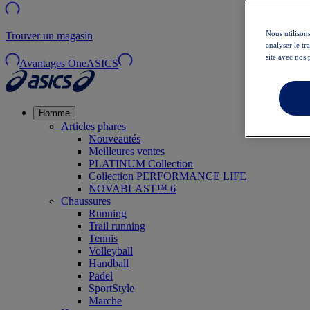
Nous utilisons
Trouver un magasin
analyser le t
site avec nos 
Avantages OneASICS
Homme
Articles phares
Nouveautés
Meilleures ventes
PLATINUM Collection
Collection PERFORMANCE LIFE
NOVABLAST™ 6
Chaussures
Running
Trail running
Tennis
Volleyball
Handball
Padel
SportStyle
Marche