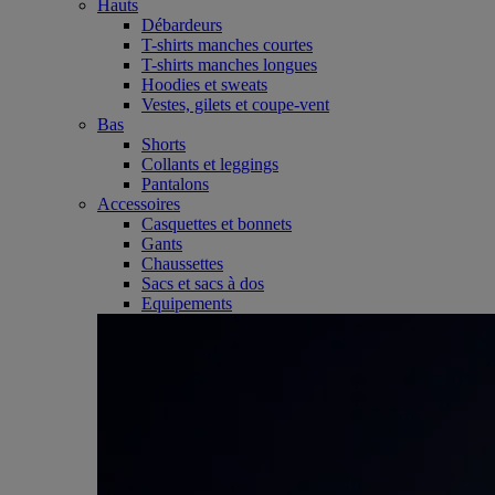
Hauts
Débardeurs
T-shirts manches courtes
T-shirts manches longues
Hoodies et sweats
Vestes, gilets et coupe-vent
Bas
Shorts
Collants et leggings
Pantalons
Accessoires
Casquettes et bonnets
Gants
Chaussettes
Sacs et sacs à dos
Equipements