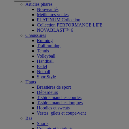
Articles phares
Nouveautés
Meilleures ventes
PLATINUM Collection
Collection PERFORMANCE LIFE
NOVABLAST™ 6
Chaussures
Running
Trail running
Tennis
Volleyball
Handball
Padel
Netball
SportStyle
Hauts
Brassières de sport
Débardeurs
T-shirts manches courtes
T-shirts manches longues
Hoodies et sweats
Vestes, gilets et coupe-vent
Bas
Shorts
Collants et leggings