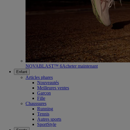
NOVABLAST™ 6
Acheter maintenant
Enfant
Articles phares
Nouveautés
Meilleures ventes
Garçon
Fille
Chaussures
Running
Tennis
Autres sports
SportStyle