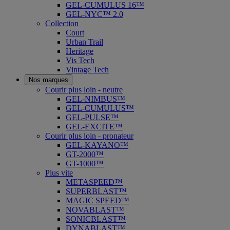
GEL-CUMULUS 16™
GEL-NYC™ 2.0
Collection
Court
Urban Trail
Heritage
Vis Tech
Vintage Tech
Nos marques
Courir plus loin - neutre
GEL-NIMBUS™
GEL-CUMULUS™
GEL-PULSE™
GEL-EXCITE™
Courir plus loin - pronateur
GEL-KAYANO™
GT-2000™
GT-1000™
Plus vite
METASPEED™
SUPERBLAST™
MAGIC SPEED™
NOVABLAST™
SONICBLAST™
DYNABLAST™