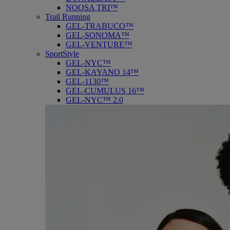
NOOSA TRI™
Trail Running
GEL-TRABUCO™
GEL-SONOMA™
GEL-VENTURE™
SportStyle
GEL-NYC™
GEL-KAYANO 14™
GEL-1130™
GEL-CUMULUS 16™
GEL-NYC™ 2.0