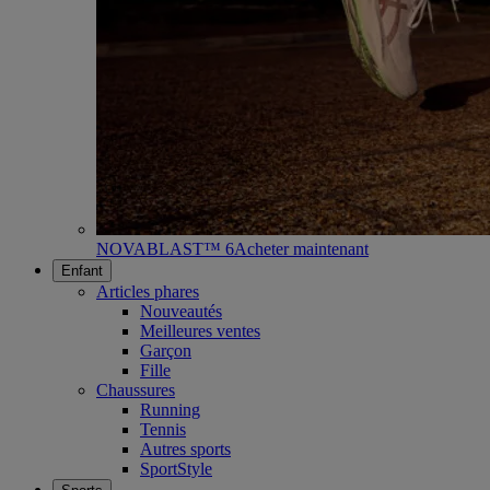
NOVABLAST™ 6
Acheter maintenant
Enfant
Articles phares
Nouveautés
Meilleures ventes
Garçon
Fille
Chaussures
Running
Tennis
Autres sports
SportStyle