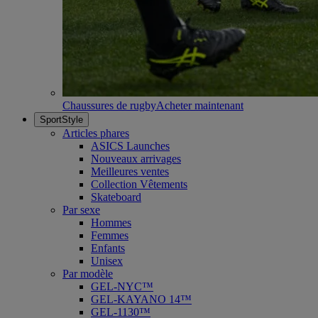
Chaussures de rugby
Acheter maintenant
SportStyle
Articles phares
ASICS Launches
Nouveaux arrivages
Meilleures ventes
Collection Vêtements
Skateboard
Par sexe
Hommes
Femmes
Enfants
Unisex
Par modèle
GEL-NYC™
GEL-KAYANO 14™
GEL-1130™