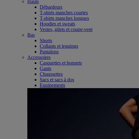
Hauts
Débardeurs
T-shirts manches courtes
T-shirts manches longues
Hoodies et sweats
Vestes, gilets et coupe-vent
Bas
Shorts
Collants et leggings
Pantalons
Accessoires
Casquettes et bonnets
Gants
Chaussettes
Sacs et sacs à dos
Equipements