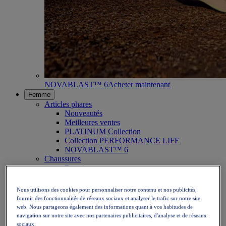
NOVABLAST™ 6
Acheter maintenant
Femme
Articles phares
Nouveautés
Meilleures ventes
PLATINUM Collection
Collection PERFORMANCE LIFE
NOVABLAST™ 6
Chaussures
Running
Trail running
Tennis
Nous utilisons des cookies pour personnaliser notre contenu et nos publicités,
Volleyball
fournir des fonctionnalités de réseaux sociaux et analyser le trafic sur notre site
Handball
web. Nous partageons également des informations quant à vos habitudes de
Padel
navigation sur notre site avec nos partenaires publicitaires, d'analyse et de réseaux
Netball
sociaux.