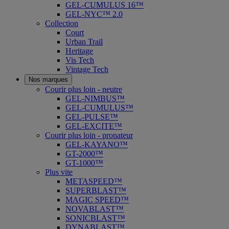
GEL-CUMULUS 16™
GEL-NYC™ 2.0
Collection
Court
Urban Trail
Heritage
Vis Tech
Vintage Tech
Nos marques
Courir plus loin - neutre
GEL-NIMBUS™
GEL-CUMULUS™
GEL-PULSE™
GEL-EXCITE™
Courir plus loin - pronateur
GEL-KAYANO™
GT-2000™
GT-1000™
Plus vite
METASPEED™
SUPERBLAST™
MAGIC SPEED™
NOVABLAST™
SONICBLAST™
DYNABLAST™