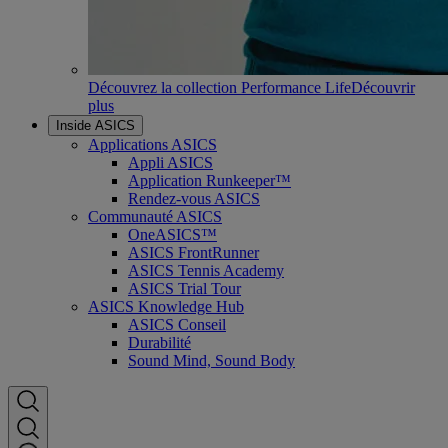
Découvrez la collection Performance Life
Découvrir
plus
Inside ASICS
Applications ASICS
Appli ASICS
Application Runkeeper™
Rendez-vous ASICS
Communauté ASICS
OneASICS™
ASICS FrontRunner
ASICS Tennis Academy
ASICS Trial Tour
ASICS Knowledge Hub
ASICS Conseil
Durabilité
Sound Mind, Sound Body