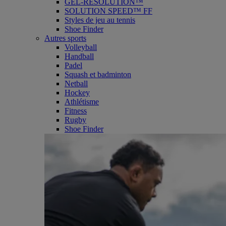
GEL-RESOLUTION™
SOLUTION SPEED™ FF
Styles de jeu au tennis
Shoe Finder
Autres sports
Volleyball
Handball
Padel
Squash et badminton
Netball
Hockey
Athlétisme
Fitness
Rugby
Shoe Finder