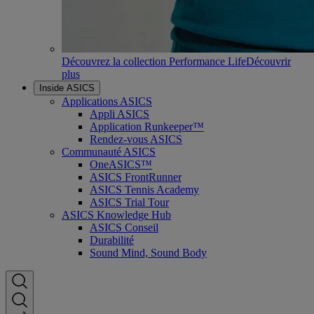
Découvrez la collection Performance Life
Découvrir
plus
Inside ASICS
Applications ASICS
Appli ASICS
Application Runkeeper™
Rendez-vous ASICS
Communauté ASICS
OneASICS™
ASICS FrontRunner
ASICS Tennis Academy
ASICS Trial Tour
ASICS Knowledge Hub
ASICS Conseil
Durabilité
Sound Mind, Sound Body