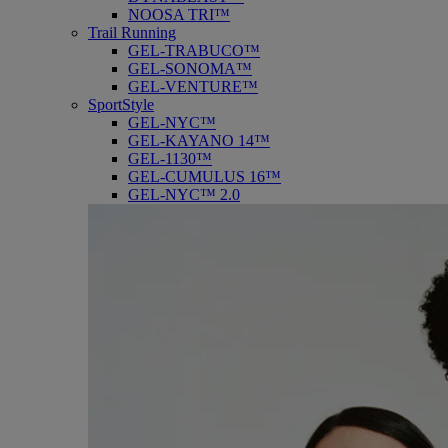
NOOSA TRI™
Trail Running
GEL-TRABUCO™
GEL-SONOMA™
GEL-VENTURE™
SportStyle
GEL-NYC™
GEL-KAYANO 14™
GEL-1130™
GEL-CUMULUS 16™
GEL-NYC™ 2.0