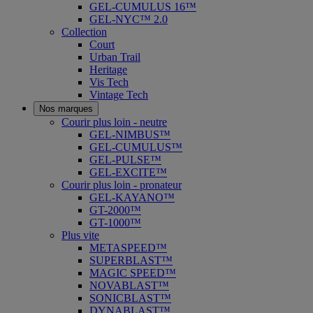
GEL-CUMULUS 16™
GEL-NYC™ 2.0
Collection
Court
Urban Trail
Heritage
Vis Tech
Vintage Tech
Nos marques
Courir plus loin - neutre
GEL-NIMBUS™
GEL-CUMULUS™
GEL-PULSE™
GEL-EXCITE™
Courir plus loin - pronateur
GEL-KAYANO™
GT-2000™
GT-1000™
Plus vite
METASPEED™
SUPERBLAST™
MAGIC SPEED™
NOVABLAST™
SONICBLAST™
DYNABLAST™