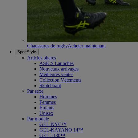
Chaussures de rugby
Acheter maintenant
SportStyle
Articles phares
ASICS Launches
Nouveaux arrivages
Meilleures ventes
Collection Vêtements
Skateboard
Par sexe
Hommes
Femmes
Enfants
Unisex
Par modèle
GEL-NYC™
GEL-KAYANO 14™
GEL-1130™