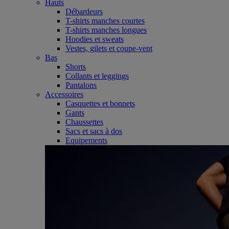
Hauts
Débardeurs
T-shirts manches courtes
T-shirts manches longues
Hoodies et sweats
Vestes, gilets et coupe-vent
Bas
Shorts
Collants et leggings
Pantalons
Accessoires
Casquettes et bonnets
Gants
Chaussettes
Sacs et sacs à dos
Equipements