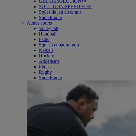
GEL-RESOLUTION™
SOLUTION SPEED™ FF
Styles de jeu au tennis
Shoe Finder
Autres sports
Volleyball
Handball
Padel
Squash et badminton
Netball
Hockey
Athlétisme
Fitness
Rugby
Shoe Finder