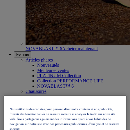
NOVABLAST™ 6
Acheter maintenant
Femme
Articles phares
Nouveautés
Meilleures ventes
PLATINUM Collection
Collection PERFORMANCE LIFE
NOVABLAST™ 6
Chaussures
Running
Trail running
Tennis
Nous utilisons des cookies pour personnaliser notre contenu et nos publicités,
Volleyball
fournir des fonctionnalités de réseaux sociaux et analyser le trafic sur notre site
Handball
web. Nous partageons également des informations quant à vos habitudes de
Padel
navigation sur notre site avec nos partenaires publicitaires, d'analyse et de réseaux
Netball
sociaux.