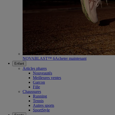
NOVABLAST™ 6
Acheter maintenant
Enfant
Articles phares
Nouveautés
Meilleures ventes
Garçon
Fille
Chaussures
Running
Tennis
Autres sports
SportStyle