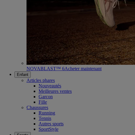
NOVABLAST™ 6
Acheter maintenant
Enfant
Articles phares
Nouveautés
Meilleures ventes
Garçon
Fille
Chaussures
Running
Tennis
Autres sports
SportStyle