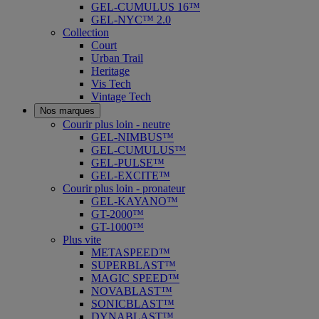
GEL-CUMULUS 16™
GEL-NYC™ 2.0
Collection
Court
Urban Trail
Heritage
Vis Tech
Vintage Tech
Nos marques
Courir plus loin - neutre
GEL-NIMBUS™
GEL-CUMULUS™
GEL-PULSE™
GEL-EXCITE™
Courir plus loin - pronateur
GEL-KAYANO™
GT-2000™
GT-1000™
Plus vite
METASPEED™
SUPERBLAST™
MAGIC SPEED™
NOVABLAST™
SONICBLAST™
DYNABLAST™