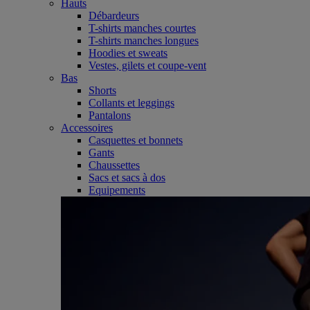
Hauts
Débardeurs
T-shirts manches courtes
T-shirts manches longues
Hoodies et sweats
Vestes, gilets et coupe-vent
Bas
Shorts
Collants et leggings
Pantalons
Accessoires
Casquettes et bonnets
Gants
Chaussettes
Sacs et sacs à dos
Equipements