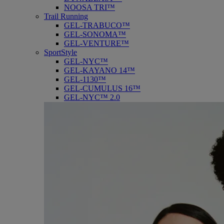
NOOSA TRI™
Trail Running
GEL-TRABUCO™
GEL-SONOMA™
GEL-VENTURE™
SportStyle
GEL-NYC™
GEL-KAYANO 14™
GEL-1130™
GEL-CUMULUS 16™
GEL-NYC™ 2.0