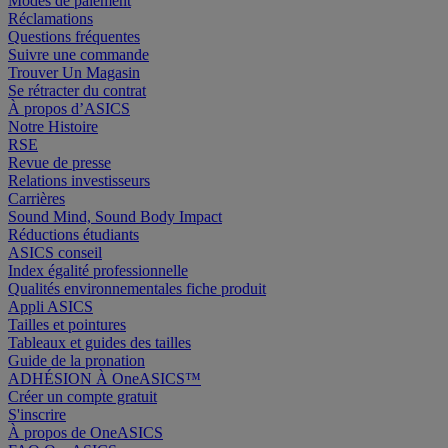
Modes de paiement
Réclamations
Questions fréquentes
Suivre une commande
Trouver Un Magasin
Se rétracter du contrat
À propos d’ASICS
Notre Histoire
RSE
Revue de presse
Relations investisseurs
Carrières
Sound Mind, Sound Body Impact
Réductions étudiants
ASICS conseil
Index égalité professionnelle
Qualités environnementales fiche produit
Appli ASICS
Tailles et pointures
Tableaux et guides des tailles
Guide de la pronation
ADHÉSION À OneASICS™
Créer un compte gratuit
S'inscrire
À propos de OneASICS