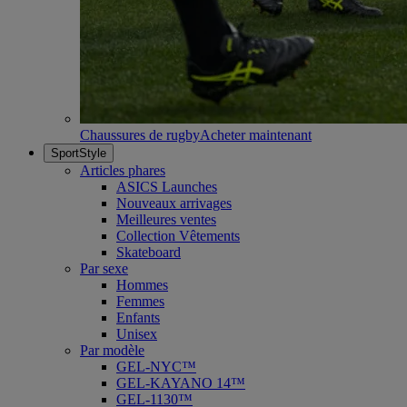
Chaussures de rugby
Acheter maintenant
SportStyle
Articles phares
ASICS Launches
Nouveaux arrivages
Meilleures ventes
Collection Vêtements
Skateboard
Par sexe
Hommes
Femmes
Enfants
Unisex
Par modèle
GEL-NYC™
GEL-KAYANO 14™
GEL-1130™