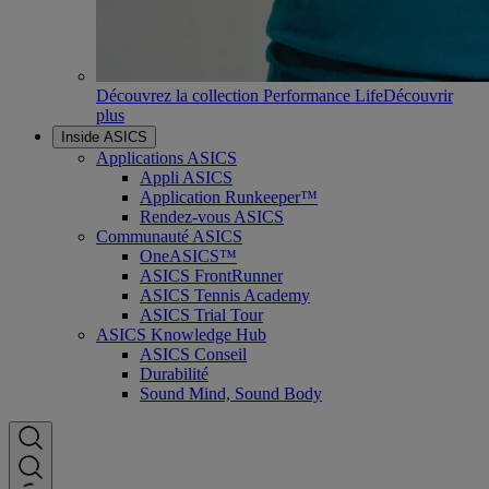
Découvrez la collection Performance Life
Découvrir
plus
Inside ASICS
Applications ASICS
Appli ASICS
Application Runkeeper™
Rendez-vous ASICS
Communauté ASICS
OneASICS™
ASICS FrontRunner
ASICS Tennis Academy
ASICS Trial Tour
ASICS Knowledge Hub
ASICS Conseil
Durabilité
Sound Mind, Sound Body