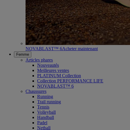
NOVABLAST™ 6
Acheter maintenant
Femme
Articles phares
Nouveautés
Meilleures ventes
PLATINUM Collection
Collection PERFORMANCE LIFE
NOVABLAST™ 6
Chaussures
Running
Trail running
Tennis
Volleyball
Handball
Padel
Netball