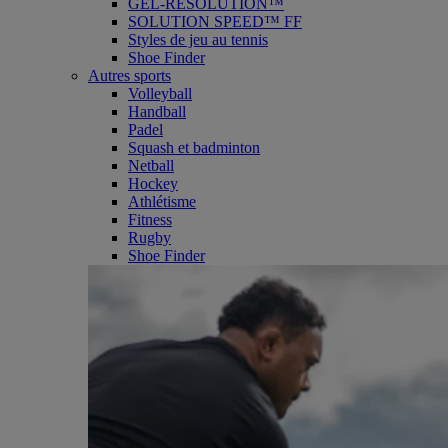
GEL-RESOLUTION™
SOLUTION SPEED™ FF
Styles de jeu au tennis
Shoe Finder
Autres sports
Volleyball
Handball
Padel
Squash et badminton
Netball
Hockey
Athlétisme
Fitness
Rugby
Shoe Finder