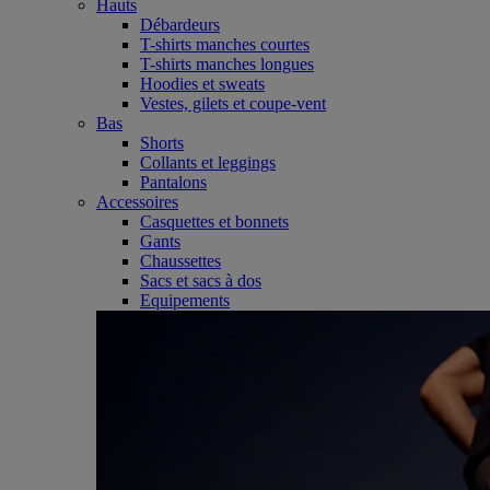
Hauts
Débardeurs
T-shirts manches courtes
T-shirts manches longues
Hoodies et sweats
Vestes, gilets et coupe-vent
Bas
Shorts
Collants et leggings
Pantalons
Accessoires
Casquettes et bonnets
Gants
Chaussettes
Sacs et sacs à dos
Equipements