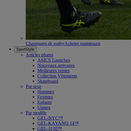
Chaussures de rugby
Acheter maintenant
SportStyle
Articles phares
ASICS Launches
Nouveaux arrivages
Meilleures ventes
Collection Vêtements
Skateboard
Par sexe
Hommes
Femmes
Enfants
Unisex
Par modèle
GEL-NYC™
GEL-KAYANO 14™
GEL-1130™