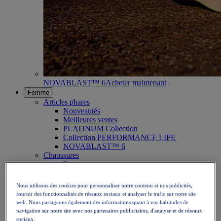
NOVABLAST™ 6
Acheter maintenant
Femme
Articles phares
Nouveautés
Meilleures ventes
PLATINUM Collection
Collection PERFORMANCE LIFE
NOVABLAST™ 6
Chaussures
Running
Trail running
Tennis
Nous utilisons des cookies pour personnaliser notre contenu et nos publicités,
Volleyball
fournir des fonctionnalités de réseaux sociaux et analyser le trafic sur notre site
Handball
web. Nous partageons également des informations quant à vos habitudes de
Padel
navigation sur notre site avec nos partenaires publicitaires, d'analyse et de réseaux
Netball
sociaux.