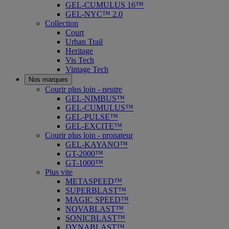
GEL-CUMULUS 16™
GEL-NYC™ 2.0
Collection
Court
Urban Trail
Heritage
Vis Tech
Vintage Tech
Nos marques
Courir plus loin - neutre
GEL-NIMBUS™
GEL-CUMULUS™
GEL-PULSE™
GEL-EXCITE™
Courir plus loin - pronateur
GEL-KAYANO™
GT-2000™
GT-1000™
Plus vite
METASPEED™
SUPERBLAST™
MAGIC SPEED™
NOVABLAST™
SONICBLAST™
DYNABLAST™