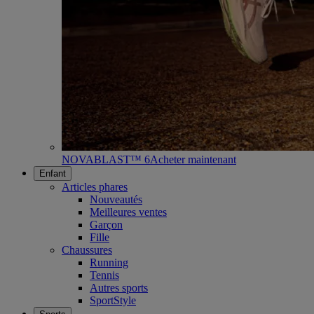
NOVABLAST™ 6
Acheter maintenant
Enfant
Articles phares
Nouveautés
Meilleures ventes
Garçon
Fille
Chaussures
Running
Tennis
Autres sports
SportStyle