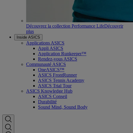
Découvrez la collection Performance Life
Découvrir
plus
Inside ASICS
Applications ASICS
Appli ASICS
Application Runkeeper™
Rendez-vous ASICS
Communauté ASICS
OneASICS™
ASICS FrontRunner
ASICS Tennis Academy
ASICS Trial Tour
ASICS Knowledge Hub
ASICS Conseil
Durabilité
Sound Mind, Sound Body