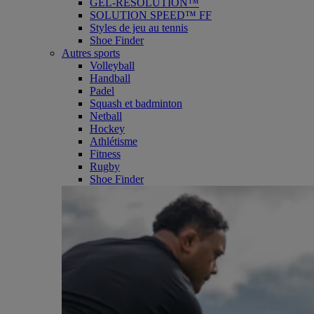
GEL-RESOLUTION™
SOLUTION SPEED™ FF
Styles de jeu au tennis
Shoe Finder
Autres sports
Volleyball
Handball
Padel
Squash et badminton
Netball
Hockey
Athlétisme
Fitness
Rugby
Shoe Finder