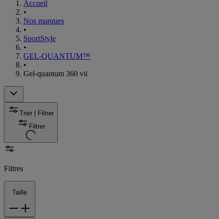
Accueil
•
Nos marques
•
SportStyle
•
GEL-QUANTUM™
•
Gel-quantum 360 vii
Trier | Filtrer
Filtrer
Filtres
Taille