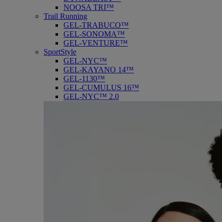
NOOSA TRI™
Trail Running
GEL-TRABUCO™
GEL-SONOMA™
GEL-VENTURE™
SportStyle
GEL-NYC™
GEL-KAYANO 14™
GEL-1130™
GEL-CUMULUS 16™
GEL-NYC™ 2.0