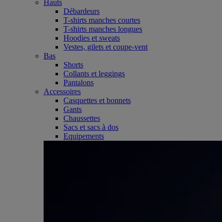
Hauts
Débardeurs
T-shirts manches courtes
T-shirts manches longues
Hoodies et sweats
Vestes, gilets et coupe-vent
Bas
Shorts
Collants et leggings
Pantalons
Accessoires
Casquettes et bonnets
Gants
Chaussettes
Sacs et sacs à dos
Equipements