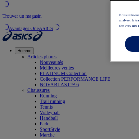
Nous utilisons
Trouver un magasin
analyser le t
site avec nos 
Avantages OneASICS
Homme
Articles phares
Nouveautés
Meilleures ventes
PLATINUM Collection
Collection PERFORMANCE LIFE
NOVABLAST™ 6
Chaussures
Running
Trail running
Tennis
Volleyball
Handball
Padel
SportStyle
Marche