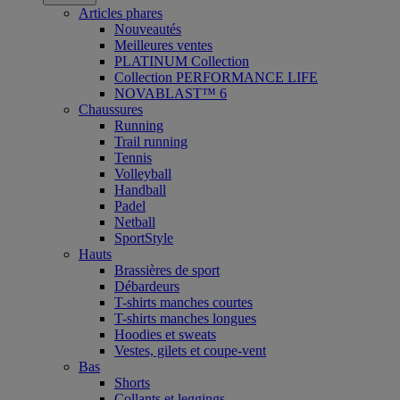
Articles phares
Nouveautés
Meilleures ventes
PLATINUM Collection
Collection PERFORMANCE LIFE
NOVABLAST™ 6
Chaussures
Running
Trail running
Tennis
Volleyball
Handball
Padel
Netball
SportStyle
Hauts
Brassières de sport
Débardeurs
T-shirts manches courtes
T-shirts manches longues
Hoodies et sweats
Vestes, gilets et coupe-vent
Bas
Shorts
Collants et leggings