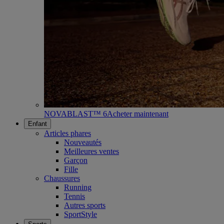
NOVABLAST™ 6
Acheter maintenant
Enfant
Articles phares
Nouveautés
Meilleures ventes
Garçon
Fille
Chaussures
Running
Tennis
Autres sports
SportStyle