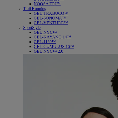
NOOSA TRI™
Trail Running
GEL-TRABUCO™
GEL-SONOMA™
GEL-VENTURE™
SportStyle
GEL-NYC™
GEL-KAYANO 14™
GEL-1130™
GEL-CUMULUS 16™
GEL-NYC™ 2.0