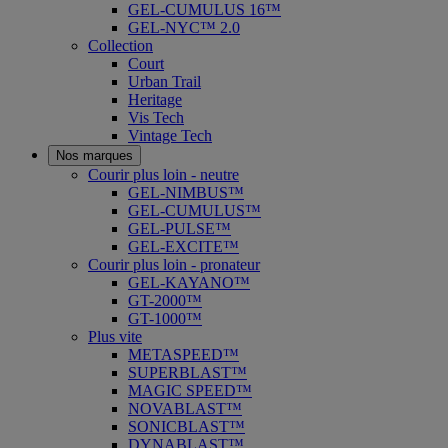
GEL-CUMULUS 16™
GEL-NYC™ 2.0
Collection
Court
Urban Trail
Heritage
Vis Tech
Vintage Tech
Nos marques
Courir plus loin - neutre
GEL-NIMBUS™
GEL-CUMULUS™
GEL-PULSE™
GEL-EXCITE™
Courir plus loin - pronateur
GEL-KAYANO™
GT-2000™
GT-1000™
Plus vite
METASPEED™
SUPERBLAST™
MAGIC SPEED™
NOVABLAST™
SONICBLAST™
DYNABLAST™