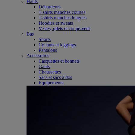
Hauts
Débardeurs
T-shirts manches courtes
T-shirts manches longues
Hoodies et sweats
Vestes, gilets et coupe-vent
Bas
Shorts
Collants et leggings
Pantalons
Accessoires
Casquettes et bonnets
Gants
Chaussettes
Sacs et sacs à dos
Equipements