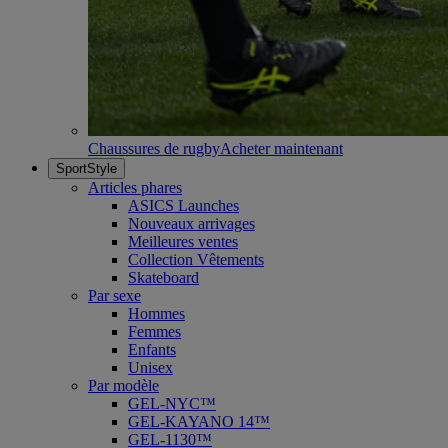
Chaussures de rugby
Acheter maintenant
SportStyle
Articles phares
ASICS Launches
Nouveaux arrivages
Meilleures ventes
Collection Vêtements
Skateboard
Par sexe
Hommes
Femmes
Enfants
Unisex
Par modèle
GEL-NYC™
GEL-KAYANO 14™
GEL-1130™