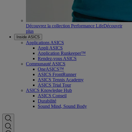
Découvrez la collection Performance Life
Découvrir
plus
Inside ASICS
Applications ASICS
Appli ASICS
Application Runkeeper™
Rendez-vous ASICS
Communauté ASICS
OneASICS™
ASICS FrontRunner
ASICS Tennis Academy
ASICS Trial Tour
ASICS Knowledge Hub
ASICS Conseil
Durabilité
Sound Mind, Sound Body