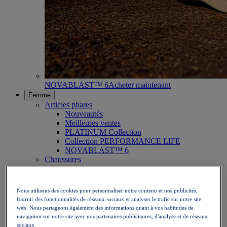
NOVABLAST™ 6
Acheter maintenant
Femme
Articles phares
Nouveautés
Meilleures ventes
PLATINUM Collection
Collection PERFORMANCE LIFE
NOVABLAST™ 6
Chaussures
Running
Trail running
Tennis
Nous utilisons des cookies pour personnaliser notre contenu et nos publicités,
Volleyball
fournir des fonctionnalités de réseaux sociaux et analyser le trafic sur notre site
Handball
web. Nous partageons également des informations quant à vos habitudes de
Padel
navigation sur notre site avec nos partenaires publicitaires, d'analyse et de réseaux
Netball
sociaux.