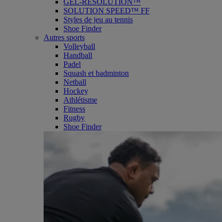
GEL-RESOLUTION™
SOLUTION SPEED™ FF
Styles de jeu au tennis
Shoe Finder
Autres sports
Volleyball
Handball
Padel
Squash et badminton
Netball
Hockey
Athlétisme
Fitness
Rugby
Shoe Finder