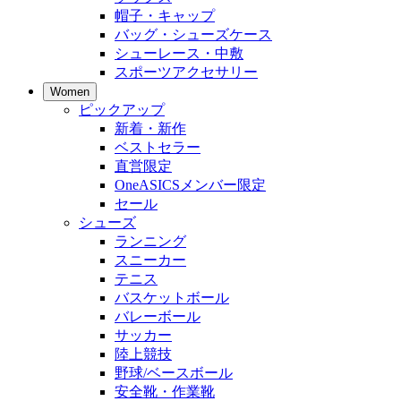
帽子・キャップ
バッグ・シューズケース
シューレース・中敷
スポーツアクセサリー
Women
ピックアップ
新着・新作
ベストセラー
直営限定
OneASICSメンバー限定
セール
シューズ
ランニング
スニーカー
テニス
バスケットボール
バレーボール
サッカー
陸上競技
野球/ベースボール
安全靴・作業靴