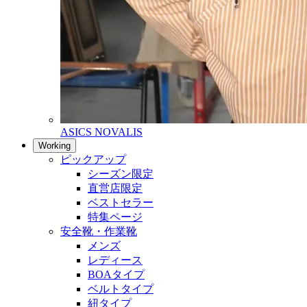
ASICS NOVALIS
Working
ピックアップ
シーズン限定
直営店限定
ベストセラー
特集ページ
安全靴・作業靴
メンズ
レディース
BOAタイプ
ベルトタイプ
紐タイプ