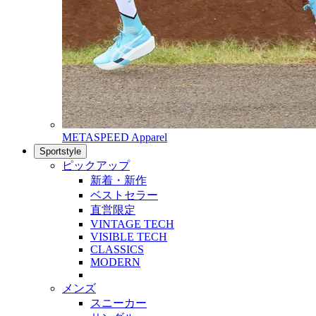
METASPEED Apparel
Sportstyle
ピックアップ
新着・新作
ベストセラー
直営限定
VINTAGE TECH
VISIBLE TECH
CLASSICS
MODERN
メンズ
スニーカー