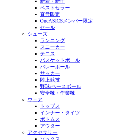
新着・新作
ベストセラー
直営限定
OneASICSメンバー限定
セール
シューズ
ランニング
スニーカー
テニス
バスケットボール
バレーボール
サッカー
陸上競技
野球/ベースボール
安全靴・作業靴
ウェア
トップス
インナー・タイツ
ボトムス
アウター
アクセサリー
ソックス