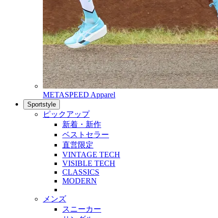
METASPEED Apparel
Sportstyle
ピックアップ
新着・新作
ベストセラー
直営限定
VINTAGE TECH
VISIBLE TECH
CLASSICS
MODERN
メンズ
スニーカー