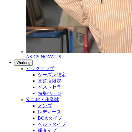
ASICS NOVALIS
Working
ピックアップ
シーズン限定
直営店限定
ベストセラー
特集ページ
安全靴・作業靴
メンズ
レディース
BOAタイプ
ベルトタイプ
紐タイプ