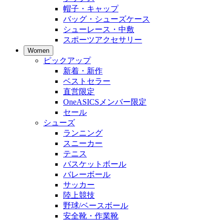
帽子・キャップ
バッグ・シューズケース
シューレース・中敷
スポーツアクセサリー
Women
ピックアップ
新着・新作
ベストセラー
直営限定
OneASICSメンバー限定
セール
シューズ
ランニング
スニーカー
テニス
バスケットボール
バレーボール
サッカー
陸上競技
野球/ベースボール
安全靴・作業靴