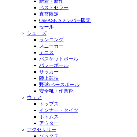
新着・新作
ベストセラー
直営限定
OneASICSメンバー限定
セール
シューズ
ランニング
スニーカー
テニス
バスケットボール
バレーボール
サッカー
陸上競技
野球/ベースボール
安全靴・作業靴
ウェア
トップス
インナー・タイツ
ボトムス
アウター
アクセサリー
ソックス