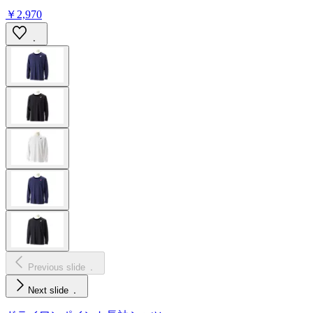
￥2,970
Previous slide
Next slide