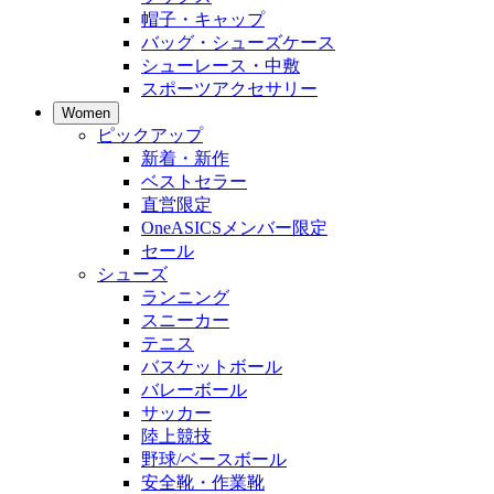
帽子・キャップ
バッグ・シューズケース
シューレース・中敷
スポーツアクセサリー
Women
ピックアップ
新着・新作
ベストセラー
直営限定
OneASICSメンバー限定
セール
シューズ
ランニング
スニーカー
テニス
バスケットボール
バレーボール
サッカー
陸上競技
野球/ベースボール
安全靴・作業靴