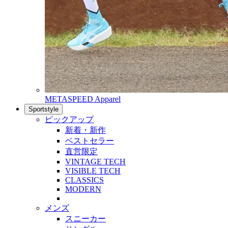
METASPEED Apparel
Sportstyle
ピックアップ
新着・新作
ベストセラー
直営限定
VINTAGE TECH
VISIBLE TECH
CLASSICS
MODERN
メンズ
スニーカー