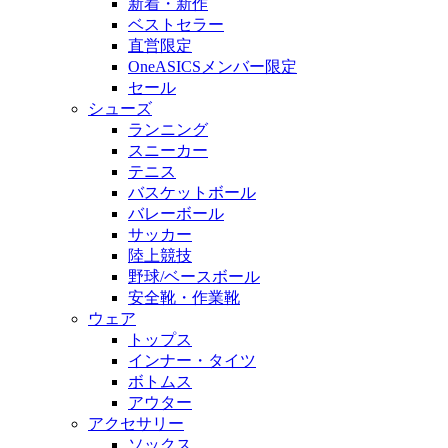
新着・新作
ベストセラー
直営限定
OneASICSメンバー限定
セール
シューズ
ランニング
スニーカー
テニス
バスケットボール
バレーボール
サッカー
陸上競技
野球/ベースボール
安全靴・作業靴
ウェア
トップス
インナー・タイツ
ボトムス
アウター
アクセサリー
ソックス