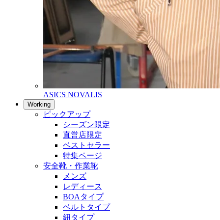
ASICS NOVALIS
Working
ピックアップ
シーズン限定
直営店限定
ベストセラー
特集ページ
安全靴・作業靴
メンズ
レディース
BOAタイプ
ベルトタイプ
紐タイプ