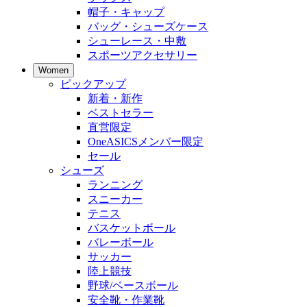
帽子・キャップ
バッグ・シューズケース
シューレース・中敷
スポーツアクセサリー
Women
ピックアップ
新着・新作
ベストセラー
直営限定
OneASICSメンバー限定
セール
シューズ
ランニング
スニーカー
テニス
バスケットボール
バレーボール
サッカー
陸上競技
野球/ベースボール
安全靴・作業靴