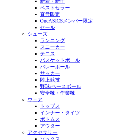
新着・新作
ベストセラー
直営限定
OneASICSメンバー限定
セール
シューズ
ランニング
スニーカー
テニス
バスケットボール
バレーボール
サッカー
陸上競技
野球/ベースボール
安全靴・作業靴
ウェア
トップス
インナー・タイツ
ボトムス
アウター
アクセサリー
ソックス