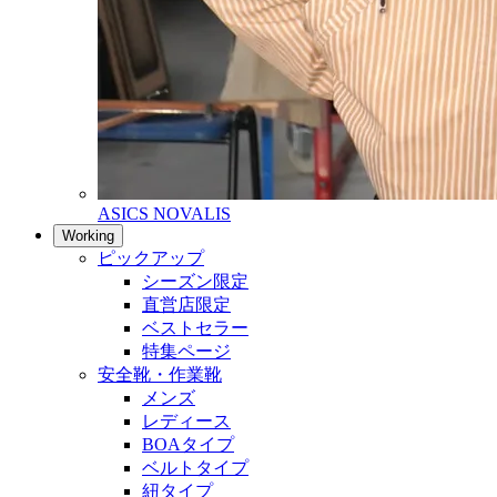
ASICS NOVALIS
Working
ピックアップ
シーズン限定
直営店限定
ベストセラー
特集ページ
安全靴・作業靴
メンズ
レディース
BOAタイプ
ベルトタイプ
紐タイプ