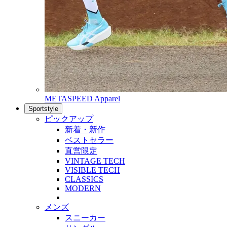
METASPEED Apparel
Sportstyle
ピックアップ
新着・新作
ベストセラー
直営限定
VINTAGE TECH
VISIBLE TECH
CLASSICS
MODERN
メンズ
スニーカー