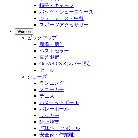
帽子・キャップ
バッグ・シューズケース
シューレース・中敷
スポーツアクセサリー
Women
ピックアップ
新着・新作
ベストセラー
直営限定
OneASICSメンバー限定
セール
シューズ
ランニング
スニーカー
テニス
バスケットボール
バレーボール
サッカー
陸上競技
野球/ベースボール
安全靴・作業靴