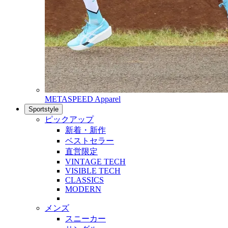
METASPEED Apparel
Sportstyle
ピックアップ
新着・新作
ベストセラー
直営限定
VINTAGE TECH
VISIBLE TECH
CLASSICS
MODERN
メンズ
スニーカー