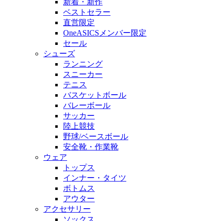
新着・新作
ベストセラー
直営限定
OneASICSメンバー限定
セール
シューズ
ランニング
スニーカー
テニス
バスケットボール
バレーボール
サッカー
陸上競技
野球/ベースボール
安全靴・作業靴
ウェア
トップス
インナー・タイツ
ボトムス
アウター
アクセサリー
ソックス