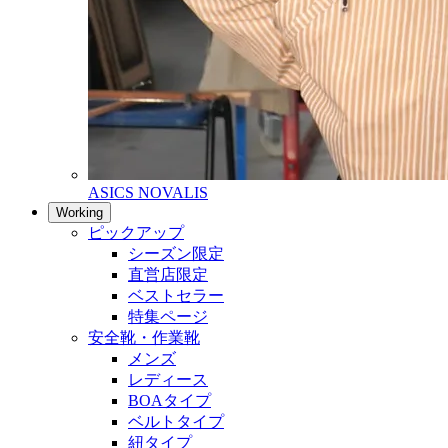
ASICS NOVALIS
Working
ピックアップ
シーズン限定
直営店限定
ベストセラー
特集ページ
安全靴・作業靴
メンズ
レディース
BOAタイプ
ベルトタイプ
紐タイプ