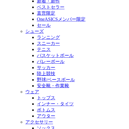
新着・新作
ベストセラー
直営限定
OneASICSメンバー限定
セール
シューズ
ランニング
スニーカー
テニス
バスケットボール
バレーボール
サッカー
陸上競技
野球/ベースボール
安全靴・作業靴
ウェア
トップス
インナー・タイツ
ボトムス
アウター
アクセサリー
ソックス