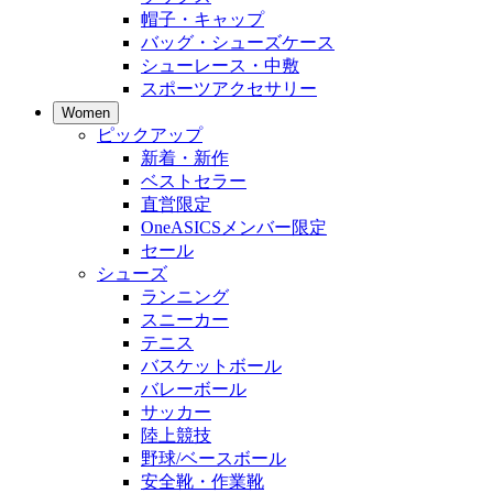
帽子・キャップ
バッグ・シューズケース
シューレース・中敷
スポーツアクセサリー
Women
ピックアップ
新着・新作
ベストセラー
直営限定
OneASICSメンバー限定
セール
シューズ
ランニング
スニーカー
テニス
バスケットボール
バレーボール
サッカー
陸上競技
野球/ベースボール
安全靴・作業靴