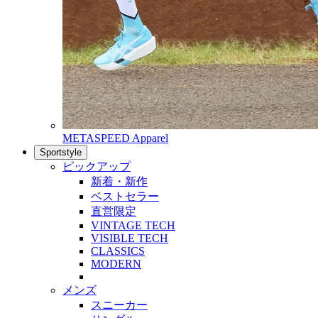
METASPEED Apparel
Sportstyle
ピックアップ
新着・新作
ベストセラー
直営限定
VINTAGE TECH
VISIBLE TECH
CLASSICS
MODERN
メンズ
スニーカー