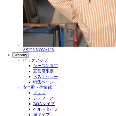
ASICS NOVALIS
Working
ピックアップ
シーズン限定
直営店限定
ベストセラー
特集ページ
安全靴・作業靴
メンズ
レディース
BOAタイプ
ベルトタイプ
紐タイプ