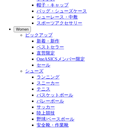
帽子・キャップ
バッグ・シューズケース
シューレース・中敷
スポーツアクセサリー
Women
ピックアップ
新着・新作
ベストセラー
直営限定
OneASICSメンバー限定
セール
シューズ
ランニング
スニーカー
テニス
バスケットボール
バレーボール
サッカー
陸上競技
野球/ベースボール
安全靴・作業靴