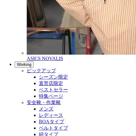
ASICS NOVALIS
Working
ピックアップ
シーズン限定
直営店限定
ベストセラー
特集ページ
安全靴・作業靴
メンズ
レディース
BOAタイプ
ベルトタイプ
紐タイプ