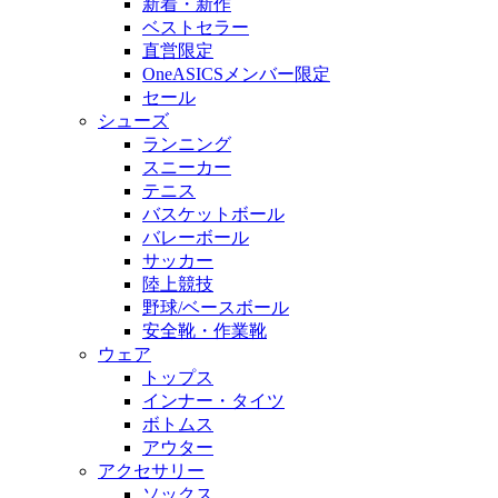
新着・新作
ベストセラー
直営限定
OneASICSメンバー限定
セール
シューズ
ランニング
スニーカー
テニス
バスケットボール
バレーボール
サッカー
陸上競技
野球/ベースボール
安全靴・作業靴
ウェア
トップス
インナー・タイツ
ボトムス
アウター
アクセサリー
ソックス