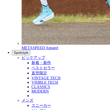
METASPEED Apparel
Sportstyle
ピックアップ
新着・新作
ベストセラー
直営限定
VINTAGE TECH
VISIBLE TECH
CLASSICS
MODERN
メンズ
スニーカー